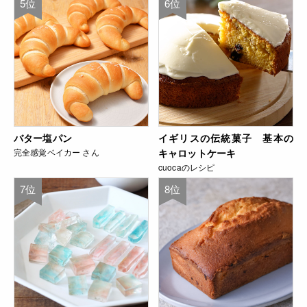
5位
6位
バター塩パン
イギリスの伝統菓子 基本の
完全感覚ベイカー さん
キャロットケーキ
cuocaのレシピ
7位
8位