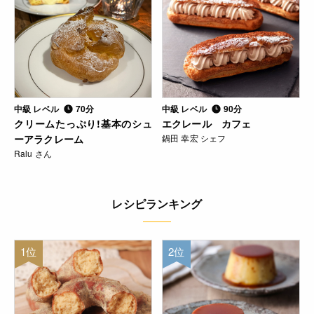
中級 レベル
70分
中級 レベル
90分
クリームたっぷり!基本のシュ
エクレール カフェ
ーアラクレーム
鍋田 幸宏 シェフ
Ralu さん
レシピランキング
1位
2位