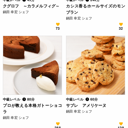
クグロフ ～カラメルフィグ～
カシス香るホールサイズのモン
鍋田 幸宏 シェフ
ブラン
鍋田 幸宏 シェフ
73
32
中級レベル
80分
中級レベル
60分
プロが教える本格ガトーショコ
サブレ アメリケーヌ
ラ
鍋田 幸宏 シェフ
鍋田 幸宏 シェフ
288
129