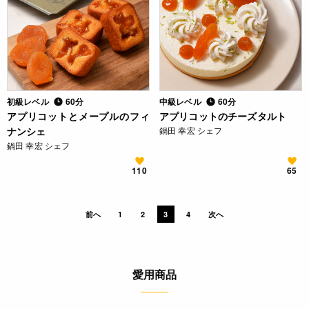
初級レベル
60分
中級レベル
60分
アプリコットとメープルのフィ
アプリコットのチーズタルト
ナンシェ
鍋田 幸宏 シェフ
鍋田 幸宏 シェフ
110
65
前へ
1
2
3
4
次へ
愛用商品