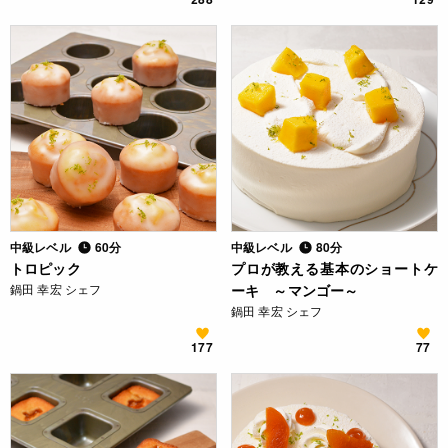
中級レベル
60分
中級レベル
80分
トロピック
プロが教える基本のショートケ
鍋田 幸宏 シェフ
ーキ ～マンゴー～
鍋田 幸宏 シェフ
177
77