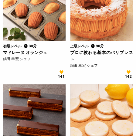
初級レベル
30分
上級レベル
90分
マドレーヌ オランジュ
プロに教わる基本のパリブレス
鍋田 幸宏 シェフ
ト
鍋田 幸宏 シェフ
141
142