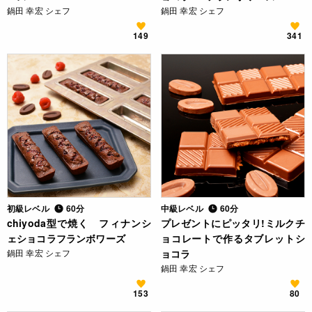
鍋田 幸宏 シェフ
鍋田 幸宏 シェフ
149
341
初級レベル
60分
中級レベル
60分
chiyoda型で焼く フィナンシ
プレゼントにピッタリ!ミルクチ
ェショコラフランボワーズ
ョコレートで作るタブレットシ
鍋田 幸宏 シェフ
ョコラ
鍋田 幸宏 シェフ
153
80