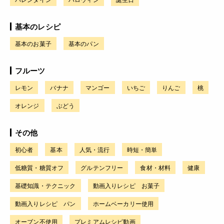
基本のレシピ
基本のお菓子
基本のパン
フルーツ
レモン
バナナ
マンゴー
いちご
りんご
桃
オレンジ
ぶどう
その他
初心者
基本
人気・流行
時短・簡単
低糖質・糖質オフ
グルテンフリー
食材・材料
健康
基礎知識・テクニック
動画入りレシピ お菓子
動画入りレシピ パン
ホームベーカリー使用
オーブン不使用
プレミアムレシピ動画