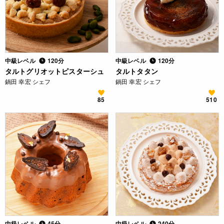
中級レベル
120分
中級レベル
120分
タルトグリオットピスターシュ
タルトタタン
鍋田 幸宏 シェフ
鍋田 幸宏 シェフ
85
510
中級レベル
45分
中級レベル
240分