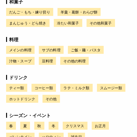
和菓子
だんご・もち・練り切り
羊羹・葛餅・わらび餅
まんじゅう・どら焼き
冷たい和菓子
その他和菓子
料理
メインの料理
サブの料理
ご飯・麺・パスタ
汁物・スープ
豆料理
その他の料理
ドリンク
ティー類
コーヒー類
ラテ・ミルク類
スムージー類
ホットドリンク
その他
シーズン・イベント
春
夏
秋
冬
クリスマス
お正月
バレンタイン
ハロウィン
誕生日