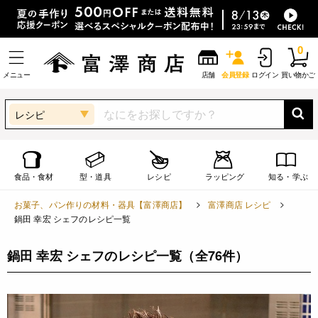
0
メニュー
店舗
会員登録
ログイン
買い物かご
レシピ
食品・食材
型・道具
レシピ
ラッピング
知る・学ぶ
お菓子、パン作りの材料・器具【富澤商店】
富澤商店 レシピ
鍋田 幸宏 シェフのレシピ一覧
鍋田 幸宏 シェフのレシピ一覧
（全76件）