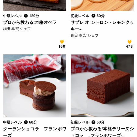
中級レベル
120分
初級レベル
60分
プロから教わる!本格オペラ
サブレ オ シトロン ~レモンクッ
鍋田 幸宏 シェフ
キー~
鍋田 幸宏 シェフ
160
478
中級レベル
60分
初級レベル
60分
クーランショコラ フランボワ
プロから教わる!本格テリーヌシ
ーズ
ョコラ ~フランボワーズ~