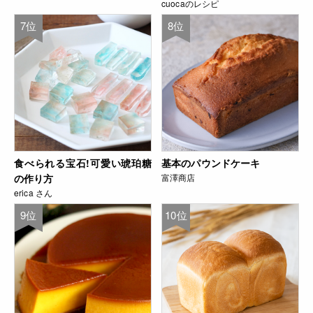
cuocaのレシピ
7位
8位
食べられる宝石!可愛い琥珀糖
基本のパウンドケーキ
の作り方
富澤商店
erica さん
9位
10位