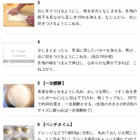
3
台にすりつけるようにし、粉を水分となじませる。生地の
様子を見ながら足し水10ccを加える。なじんだら、台に
叩きつけるようにこねる。
4
少しまとまったら、常温に戻したバターを加える。再び、
台に叩きつけるようにこねる。(合計10分程)
生地の端をつまんで伸ばし、なめらかな膜ができれば、こ
ね上がり。
5 【一次醗酵】
表面を張らせるように丸め、おしりを閉じ、うすく油を塗
ったボールに(とじ目は下で)入れ、軽くラップをし、35℃
で約30分置き、一次発酵させる。(生地の大きさが約2倍の
サイズに膨らめば一次発酵終了)
6 【ベンチタイム】
ドレッジなどで1個50gに分割し、丸めておしりを閉じた
ら、とじ目を下にしてベンチ布巾(キャンバス地など)の上