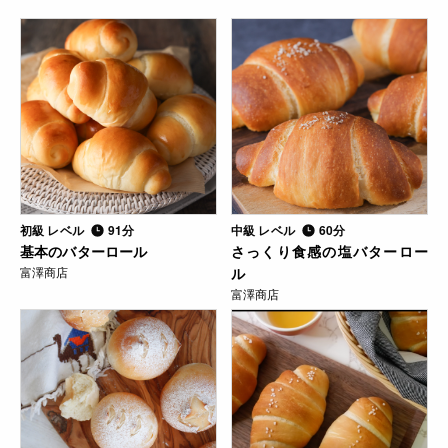
初級 レベル
91分
中級 レベル
60分
基本のバターロール
さっくり食感の塩バターロー
富澤商店
ル
富澤商店