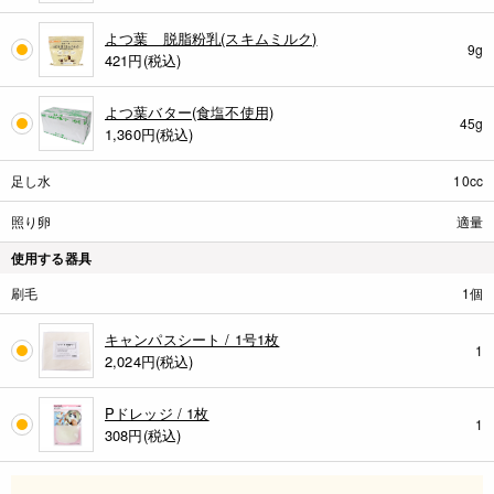
よつ葉 脱脂粉乳(スキムミルク)
9g
421
円(税込)
よつ葉バター(食塩不使用)
45g
1,360
円(税込)
足し水
10cc
照り卵
適量
使用する器具
刷毛
1個
キャンパスシート / 1号1枚
1
2,024
円(税込)
Pドレッジ / 1枚
1
308
円(税込)