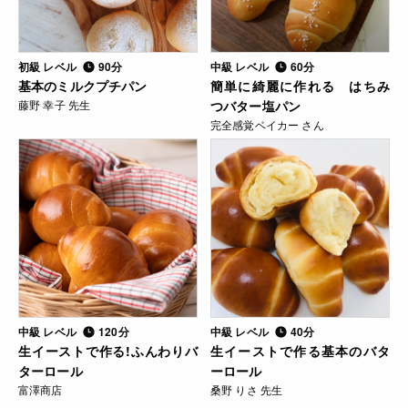
初級 レベル
90分
中級 レベル
60分
基本のミルクプチパン
簡単に綺麗に作れる はちみ
藤野 幸子 先生
つバター塩パン
完全感覚ベイカー さん
中級 レベル
120分
中級 レベル
40分
生イーストで作る!ふんわりバ
生イーストで作る基本のバタ
ターロール
ーロール
富澤商店
桑野 りさ 先生