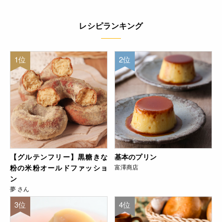
レシピランキング
1位
2位
【グルテンフリー】黒糖きな
基本のプリン
粉の米粉オールドファッショ
富澤商店
ン
夢 さん
3位
4位