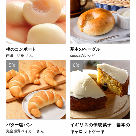
桃のコンポート
基本のベーグル
内田 祐樹 さん
cuocaのレシピ
5位
6位
バター塩パン
イギリスの伝統菓子 基本の
完全感覚ベイカー さん
キャロットケーキ