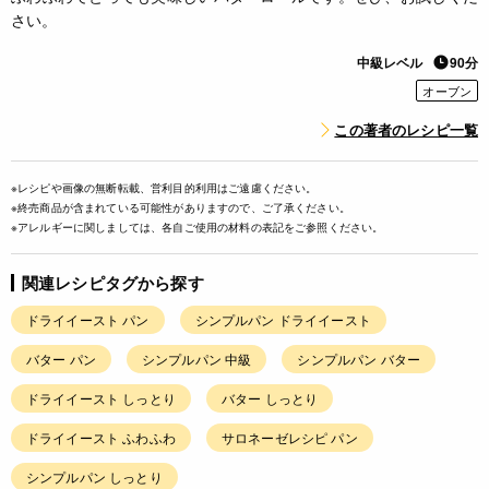
さい。
中級レベル
90分
オーブン
この著者のレシピ一覧
※レシピや画像の無断転載、営利目的利用はご遠慮ください。
※終売商品が含まれている可能性がありますので、ご了承ください。
※アレルギーに関しましては、各自ご使用の材料の表記をご参照ください。
関連レシピタグから探す
ドライイースト パン
シンプルパン ドライイースト
バター パン
シンプルパン 中級
シンプルパン バター
ドライイースト しっとり
バター しっとり
ドライイースト ふわふわ
サロネーゼレシピ パン
シンプルパン しっとり