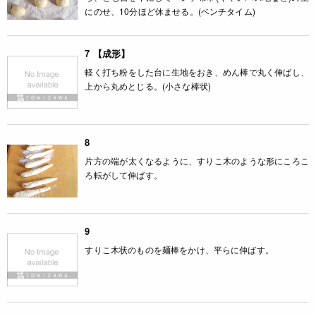
にのせ、10分ほど休ませる。(ベンチタイム)
7 【成形】
軽く打ち粉をした台に生地をおき、めん棒で丸く伸ばし、
上から丸めとじる。(小さな棒状)
8
片方の端が太くなるように、すりこ木のような形にころこ
ろ転がして伸ばす。
9
すりこ木状のものを麺棒をかけ、平らに伸ばす。