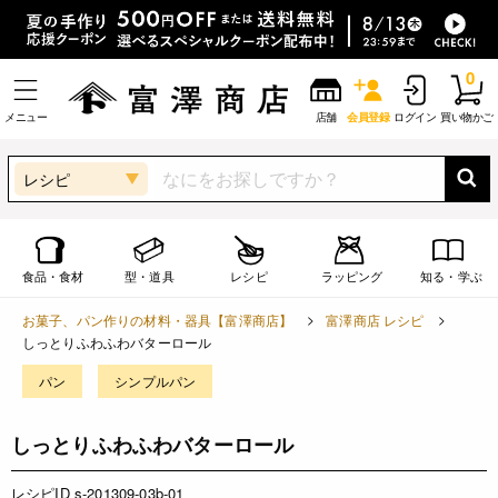
0
メニュー
店舗
会員登録
ログイン
買い物かご
レシピ
食品・食材
型・道具
レシピ
ラッピング
知る・学ぶ
お菓子、パン作りの材料・器具【富澤商店】
富澤商店 レシピ
しっとりふわふわバターロール
パン
シンプルパン
しっとりふわふわバターロール
レシピID s-201309-03b-01