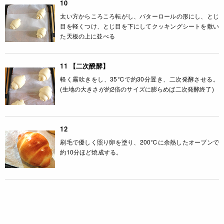
10
太い方からころころ転がし、バターロールの形にし、とじ
目を軽くつけ、とじ目を下にしてクッキングシートを敷い
た天板の上に並べる
11 【二次醗酵】
軽く霧吹きをし、35℃で約30分置き、二次発酵させる。
(生地の大きさが約2倍のサイズに膨らめば二次発酵終了)
12
刷毛で優しく照り卵を塗り、200℃に余熱したオーブンで
約10分ほど焼成する。