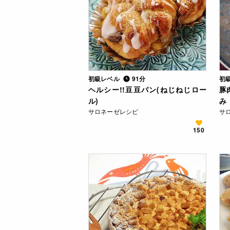
初級レベル
91分
初
ヘルシー!!豆豆パン(ねじねじロー
豚
ル)
み
サロネーゼレシピ
サ
150