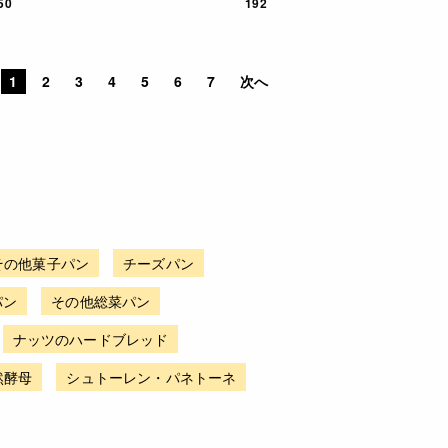
50
192
1
2
3
4
5
6
7
次へ
その他菓子パン
チーズパン
パン
その他総菜パン
ナッツのハードブレッド
然酵母
シュトーレン・パネトーネ