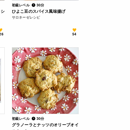
初級レベル
30分
ッシ
ひよこ豆のスパイス風味揚げ
サロネーゼレシピ
26
54
初級レベル
30分
グラノーラとナッツのオリーブオイ