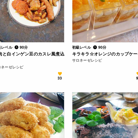
級レベル
90分
初級レベル
90分
肉と白インゲン豆のカスレ風煮込
キラキラ☆オレンジのカップケー
サロネーゼレシピ
ロネーゼレシピ
33