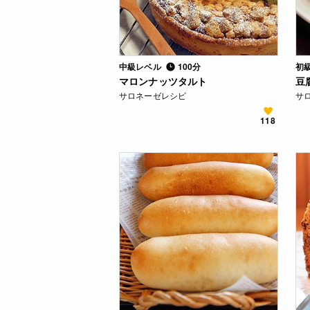
中級レベル
100分
初
マロンナッツタルト
豆
サロネーゼレシピ
サ
118