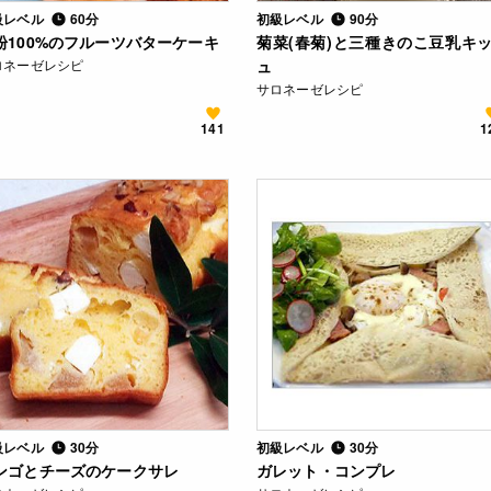
級レベル
60分
初級レベル
90分
粉100%のフルーツバターケーキ
菊菜(春菊)と三種きのこ豆乳キ
ロネーゼレシピ
ュ
サロネーゼレシピ
141
1
級レベル
30分
初級レベル
30分
ンゴとチーズのケークサレ
ガレット・コンプレ