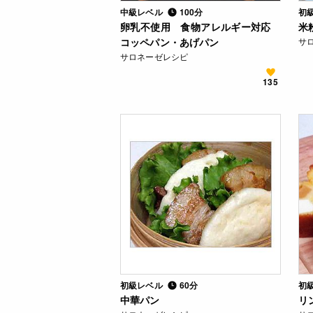
中級レベル
100分
初
卵乳不使用 食物アレルギー対応
米
コッペパン・あげパン
サ
サロネーゼレシピ
135
初級レベル
60分
初
中華パン
リ