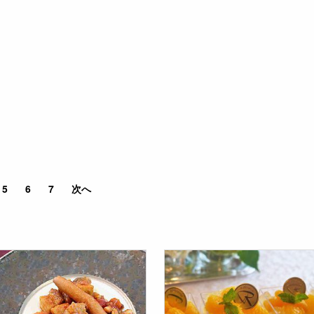
5
6
7
次へ