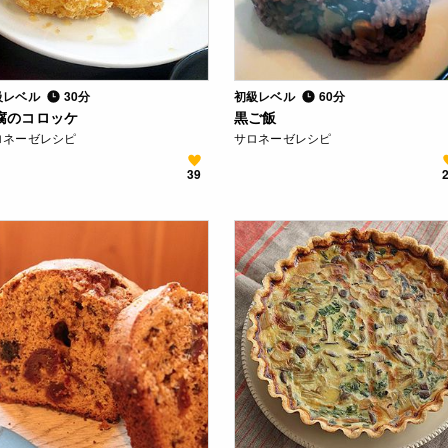
級レベル
30分
初級レベル
60分
腐のコロッケ
黒ご飯
ロネーゼレシピ
サロネーゼレシピ
39