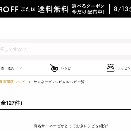
型・道具
レシピ
ラッピン
富澤商店 レシピ
サロネーゼレシピ のレシピ一覧
全127件）
有名サロネーゼがとっておきレシピを紹介!