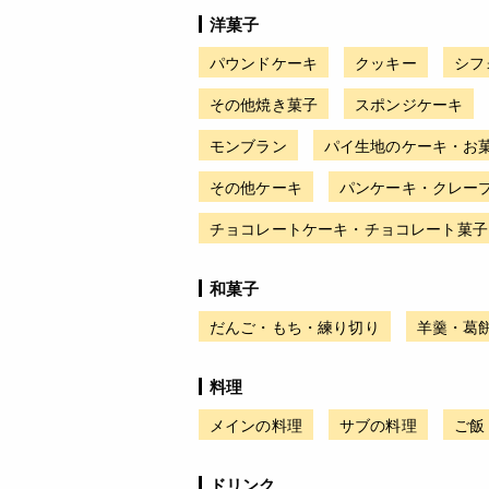
洋菓子
パウンドケーキ
クッキー
シフ
その他焼き菓子
スポンジケーキ
モンブラン
パイ生地のケーキ・お
その他ケーキ
パンケーキ・クレー
チョコレートケーキ・チョコレート菓子
和菓子
だんご・もち・練り切り
羊羹・葛
料理
メインの料理
サブの料理
ご飯
ドリンク