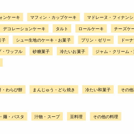
ォンケーキ
マフィン・カップケーキ
マドレーヌ・フィナンシ
デコレーションケーキ
タルト
ロールケーキ
チーズケ
菓子
シュー生地のケーキ・お菓子
プリン・ゼリー
ドーナ
プ・ワッフル
砂糖菓子
冷たいお菓子
ジャム・クリーム・
餅・わらび餅
まんじゅう・どら焼き
冷たい和菓子
その他
・麺・パスタ
汁物・スープ
豆料理
その他の料理