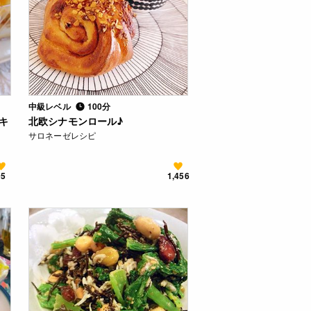
中級レベル
100分
キ
北欧シナモンロール♪
サロネーゼレシピ
95
1,456