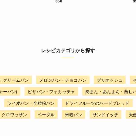
650
3
レシピカテゴリから探す
・クリームパン
メロンパン・チョコパン
ブリオッシュ
ナーパン)
ピザパン・フォカッチャ
肉まん・あんまん・蒸し
ライ麦パン・全粒粉パン
ドライフルーツのハードブレッド
・クロワッサン
ベーグル
米粉パン
サンドイッチ
天