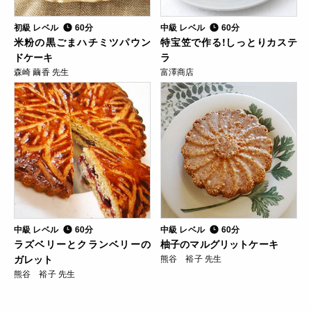
初級 レベル
60分
中級 レベル
60分
米粉の黒ごまハチミツパウン
特宝笠で作る!しっとりカステ
ドケーキ
ラ
森崎 繭香 先生
富澤商店
中級 レベル
60分
中級 レベル
60分
ラズベリーとクランベリーの
柚子のマルグリットケーキ
ガレット
熊谷 裕子 先生
熊谷 裕子 先生