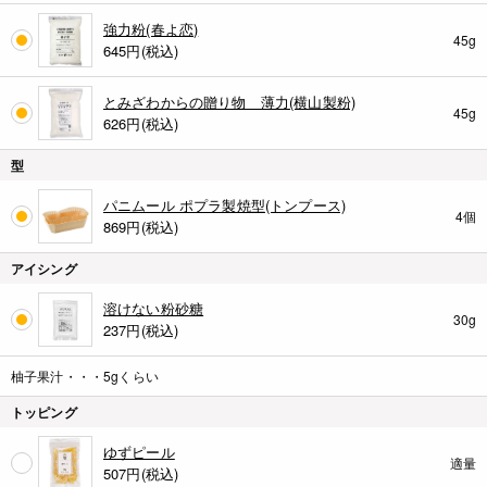
強力粉(春よ恋)
45g
645
円(税込)
とみざわからの贈り物 薄力(横山製粉)
45g
626
円(税込)
型
パニムール ポプラ製焼型(トンプース)
4個
869
円(税込)
アイシング
溶けない粉砂糖
30g
237
円(税込)
柚子果汁・・・5gくらい
トッピング
ゆずピール
適量
507
円(税込)