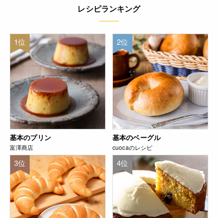
レシピランキング
1位
2位
基本のプリン
基本のベーグル
富澤商店
cuocaのレシピ
3位
4位