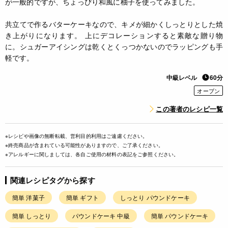
が一般的ですが、ちょっぴり和風に柚子を使ってみました。
共立てで作るバターケーキなので、キメが細かくしっとりとした焼
き上がりになります。 上にデコレーションすると素敵な贈り物
に。シュガーアイシングは乾くとくっつかないのでラッピングも手
軽です。
中級レベル
60分
オーブン
この著者のレシピ一覧
※レシピや画像の無断転載、営利目的利用はご遠慮ください。
※終売商品が含まれている可能性がありますので、ご了承ください。
※アレルギーに関しましては、各自ご使用の材料の表記をご参照ください。
関連レシピタグから探す
簡単 洋菓子
簡単 ギフト
しっとり パウンドケーキ
簡単 しっとり
パウンドケーキ 中級
簡単 パウンドケーキ