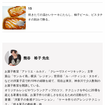
15
焼きたての温かいケーキにたらし、柚子ピール、ピスタチ
オの刻みで飾る。
熊谷 裕子 先生
お菓子教室「アトリエ・ルカド」「クレーヴスイーツキッチン」主宰
葉山「サンルイ島」横浜「レジオン」世田谷「ル・パティシエ・タカギ」
などの洋菓子店で約10年の経験を経て、現在は東京、神奈川で少人数制の
お菓子教室を開講している。
オリジナルレシピやワンランクアップのコツ、テクニックを中心に20冊を
超える著書を出版。お菓子作りの楽しさを伝えるための活動を行う。
著書:「洋菓子の食感デコレーション」「ケーキ作りのアレンジテクニッ
ク」「焼き菓子の教科書」他