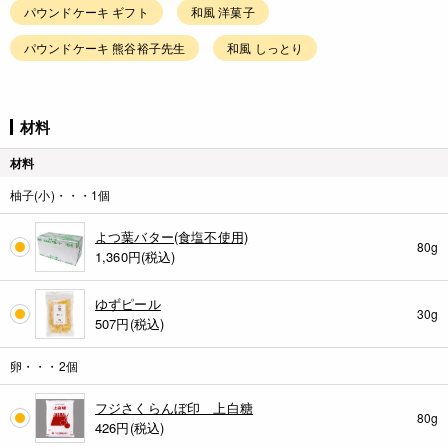
パウンドケーキ ギフト
和風 洋菓子
パウンドケーキ 熊谷裕子先生
和風 しっとり
材料
材料
柚子(小)・・・1個
よつ葉バター(食塩不使用)
80g
1,360
円(税込)
ゆずピール
30g
507
円(税込)
卵・・・2個
フジさくらんぼ印 上白糖
80g
426
円(税込)