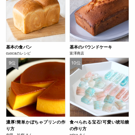
基本の食パン
基本のパウンドケーキ
cuocaのレシピ
富澤商店
9位
10位
濃厚!簡単かぼちゃプリンの作
食べられる宝石!可愛い琥珀糖
り方
の作り方
内田 祐樹 さん
erica さん