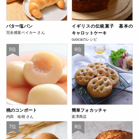
バター塩パン
イギリスの伝統菓子 基本の
完全感覚ベイカー さん
キャロットケーキ
cuocaのレシピ
5位
6位
桃のコンポート
簡単フォカッチャ
内田 祐樹 さん
富澤商店
7位
8位