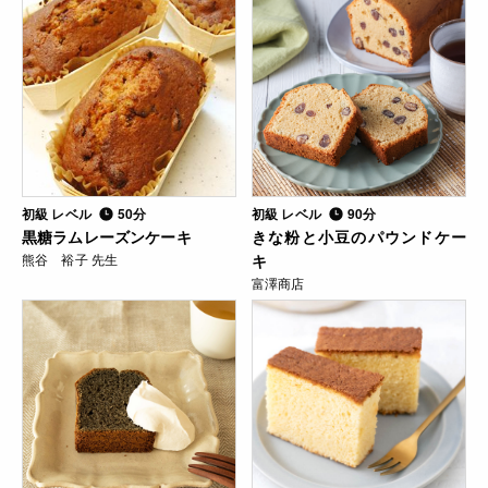
初級 レベル
50分
初級 レベル
90分
黒糖ラムレーズンケーキ
きな粉と小豆のパウンドケー
熊谷 裕子 先生
キ
富澤商店