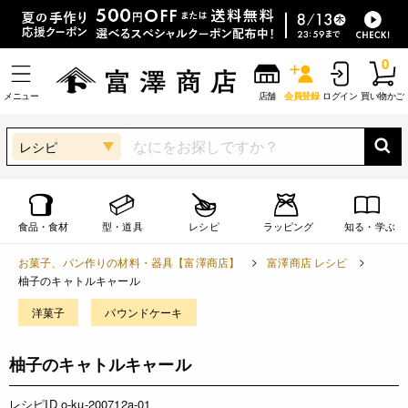
0
メニュー
店舗
会員登録
ログイン
買い物かご
レシピ
食品・食材
型・道具
レシピ
ラッピング
知る・学ぶ
お菓子、パン作りの材料・器具【富澤商店】
富澤商店 レシピ
柚子のキャトルキャール
洋菓子
パウンドケーキ
柚子のキャトルキャール
レシピID o-ku-200712a-01