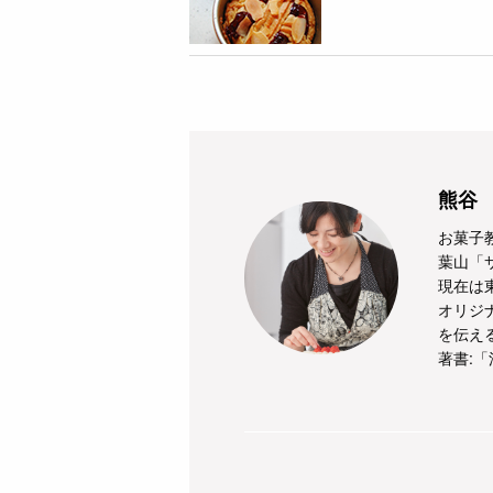
熊谷 
お菓子
葉山「
現在は
オリジ
を伝え
著書: