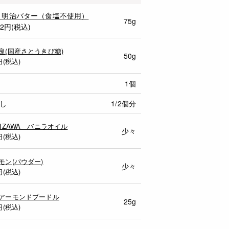
 明治バター（食塩不使用）
75g
82円(税込)
良(国産さとうきび糖)
50g
円(税込)
1個
し
1/2個分
MIZAWA バニラオイル
少々
円(税込)
モン(パウダー)
少々
円(税込)
アーモンドプードル
25g
円(税込)