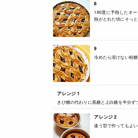
8
180度に予熱したオ
熱がとれた頃にそっと
9
冷めたら溶けない粉糖
アレンジ 1
きび糖の代わりに黒糖と上白糖を半分ず
アレンジ 2
違う型で作ってもよい