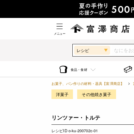
メニュー
レシピ
食品・食材
お菓子、パン作りの材料・器具【富澤商店】
洋菓子
その他焼き菓子
リンツァー・トルテ
レシピID o-ku-200702c-01