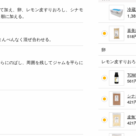
冷蔵
て加え、卵、レモン皮すりおろし、シナモ
1,3
を順に加える。
喜美
518
まんべんなく混ぜ合わせる。
卵
レモン皮すりおろ
平らにのばし、周囲を残してジャムを平らに
TO
561
シナ
421
皮無
421