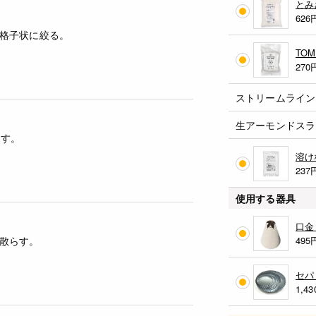
とみ
626
格子状に絞る。
TO
270
ストリームライン
生アーモンドスラ
出す。
溶け
237
使用する器具
口金 
散らす。
495
セパ
1,43