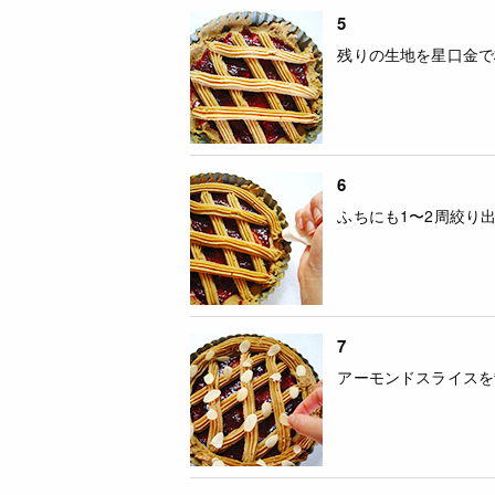
5
残りの生地を星口金で
6
ふちにも1〜2周絞り
7
アーモンドスライスを