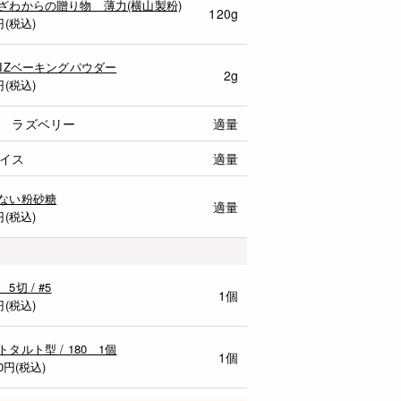
ざわからの贈り物 薄力(横山製粉)
120g
円(税込)
MIZベーキングパウダー
2g
円(税込)
 ラズベリー
適量
イス
適量
ない粉砂糖
適量
円(税込)
5切 / #5
1個
円(税込)
トタルト型 / 180 1個
1個
0
円(税込)