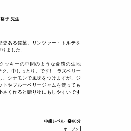
裕子 先生
歴史ある銘菓、リンツァー・トルテを
作りました。
クッキーの中間のような食感の生地
サク、中しっとり、です! ラズベリー
し、シナモンで風味をつけますが、ジ
ットやブルーベリージャムを使っても
小さく作ると贈り物にもしやすいです
。
中級レベル
60分
オーブン