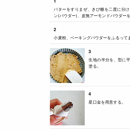
1
バターをすりまぜ、きび糖を二度に分け
ン(パウダー)、皮無アーモンドパウダー
2
小麦粉、ベーキングパウダーをふるって
3
生地の半分を、型に
塗る。
4
星口金を用意する。