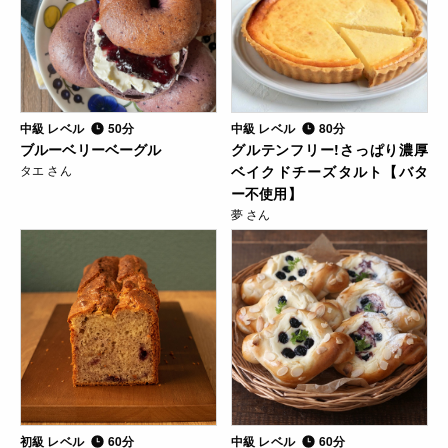
中級 レベル
50分
中級 レベル
80分
ブルーベリーベーグル
グルテンフリー!さっぱり濃厚
タエ さん
ベイクドチーズタルト【バタ
ー不使用】
夢 さん
初級 レベル
60分
中級 レベル
60分