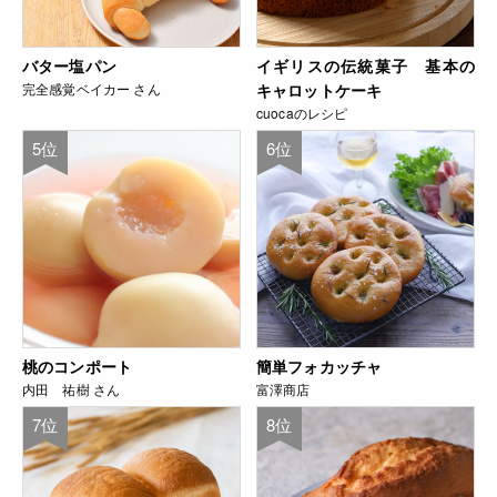
バター塩パン
イギリスの伝統菓子 基本の
完全感覚ベイカー さん
キャロットケーキ
cuocaのレシピ
5位
6位
桃のコンポート
簡単フォカッチャ
内田 祐樹 さん
富澤商店
7位
8位