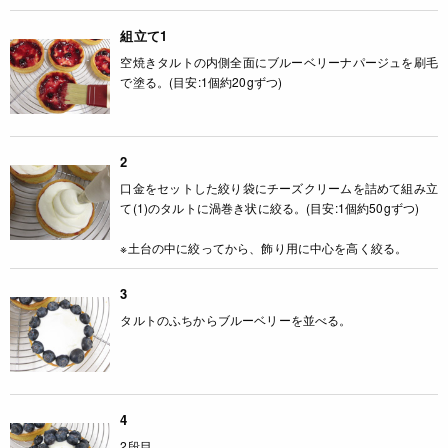
組立て1
空焼きタルトの内側全面にブルーベリーナパージュを刷毛
で塗る。(目安:1個約20gずつ)
2
口金をセットした絞り袋にチーズクリームを詰めて組み立
て(1)のタルトに渦巻き状に絞る。(目安:1個約50gずつ)
※土台の中に絞ってから、飾り用に中心を高く絞る。
3
タルトのふちからブルーベリーを並べる。
4
2段目