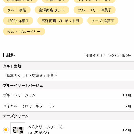
タルト 初級
富澤商店 タルト
ブルーベリー 洋菓子
120分 洋菓子
富澤商店 プレゼント用
チーズ 洋菓子
タルト ブルーベリー
材料
渕巻タルトリング8cm6台分
タルト生地
「基本のタルト・空焼き」
を参照
ブルーベリーナパージュ
ブルーベリージャム
100g
ロイヤル ミロワールヌートル
50g
チーズクリーム
MGクリームチーズ
120g
615
円(税込)