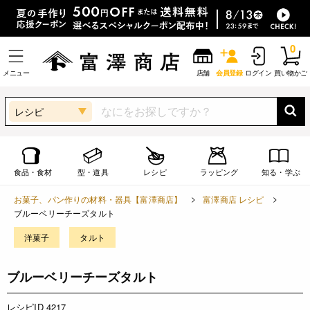
0
メニュー
店舗
会員登録
ログイン
買い物かご
レシピ
食品・食材
型・道具
レシピ
ラッピング
知る・学ぶ
お菓子、パン作りの材料・器具【富澤商店】
富澤商店 レシピ
ブルーベリーチーズタルト
洋菓子
タルト
ブルーベリーチーズタルト
レシピID 4217