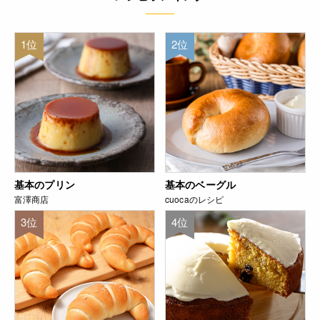
1位
2位
基本のプリン
基本のベーグル
富澤商店
cuocaのレシピ
3位
4位