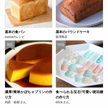
基本の食パン
基本のパウンドケーキ
cuocaのレシピ
富澤商店
9位
10位
濃厚!簡単かぼちゃプリンの作
食べられる宝石!可愛い琥珀糖
り方
の作り方
内田 祐樹 さん
erica さん