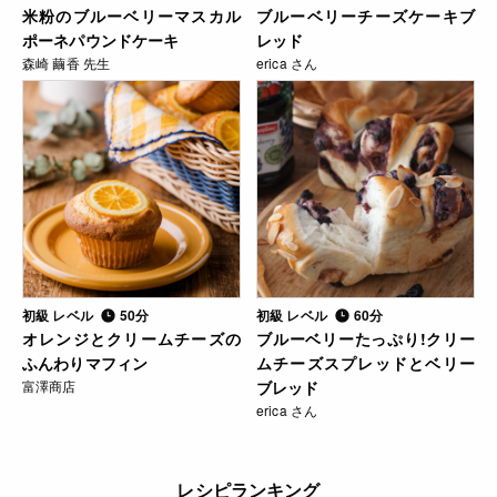
米粉のブルーベリーマスカル
ブルーベリーチーズケーキブ
ポーネパウンドケーキ
レッド
森崎 繭香 先生
erica さん
初級 レベル
50分
初級 レベル
60分
オレンジとクリームチーズの
ブルーベリーたっぷり!クリー
ふんわりマフィン
ムチーズスプレッドとベリー
富澤商店
ブレッド
erica さん
レシピランキング