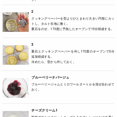
2
クッキングペーパーを型よりひとまわり大きい円形にカッ
トし、タルト生地に敷く。
重石をのせ、170度に予熱したオーブンで15分焼成する。
3
重石とクッキングペーパーを外し170度のオーブンで5分
追加焼成する。
冷めたら、型から外しておく。
ブルーベリーナパージュ
ブルーベリージャムとミロワールヌートルを混ぜ合わせて
おく。
チーズクリーム1
耐熱ボウルにクリームチーズを入れてレンジにかけて柔ら