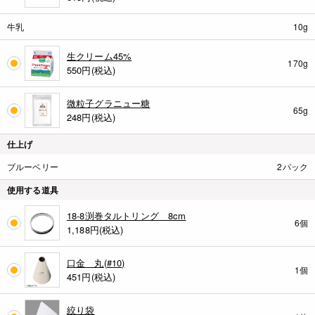
牛乳
10g
生クリーム45%
170g
550
円(税込)
微粒子グラニュー糖
65g
248
円(税込)
仕上げ
ブルーベリー
2パック
使用する道具
18-8渕巻タルトリング 8cm
6個
1,188
円(税込)
口金 丸(#10)
1個
451
円(税込)
絞り袋