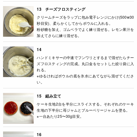
13 チーズフロスティング
クリームチーズをラップに包み電子レンジにかけ(500w30
秒目安)、柔らかくしてからボウルに入れる。
粉砂糖を加え、ゴムベラでよく練り混ぜる。レモン果汁を
加えてさらに練り混ぜる。
14
ハンドミキサーの中速でフンワリとするまで混ぜたらチー
ズフロスティングの完成。丸口金をセットした絞り袋に入
れる。
※ゆるければボウルの底を氷水にあてながら混ぜてくださ
い。
15 組み立て
ケーキ生地2台を半分にスライスする。それぞれのケーキ
生地の下半分に苺ジャムとブルーベリージャムを塗る。
※一台あたり25〜30g目安。
16