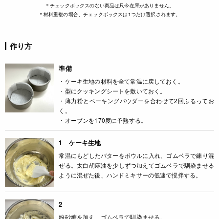
＊チェックボックスのない商品は只今在庫がありません。
＊材料重複の場合、チェックボックスは1つだけ選択されます。
作り方
準備
・ケーキ生地の材料を全て常温に戻しておく。
・型にクッキングシートを敷いておく。
・薄力粉とベーキングパウダーを合わせて2回ふるってお
く。
・オーブンを170度に予熱する。
1 ケーキ生地
常温にもどしたバターをボウルに入れ、ゴムベラで練り混
ぜる。太白胡麻油を少しずつ加えてゴムベラで馴染ませる
ように混ぜた後、ハンドミキサーの低速で撹拌する。
2
粉砂糖を加え、ゴムベラで馴染ませる。