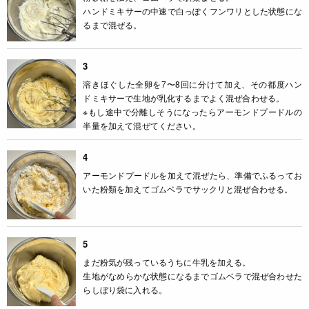
ハンドミキサーの中速で白っぽくフンワリとした状態にな
るまで混ぜる。
3
溶きほぐした全卵を7〜8回に分けて加え、その都度ハン
ドミキサーで生地が乳化するまでよく混ぜ合わせる。
※もし途中で分離しそうになったらアーモンドプードルの
半量を加えて混ぜてください。
4
アーモンドプードルを加えて混ぜたら、準備でふるってお
いた粉類を加えてゴムベラでサックリと混ぜ合わせる。
5
まだ粉気が残っているうちに牛乳を加える。
生地がなめらかな状態になるまでゴムベラで混ぜ合わせた
らしぼり袋に入れる。