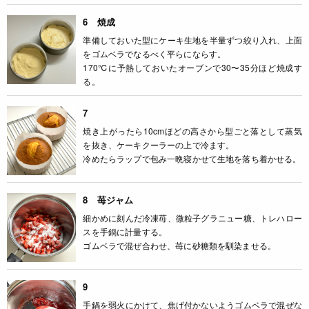
6 焼成
準備しておいた型にケーキ生地を半量ずつ絞り入れ、上面
をゴムベラでなるべく平らにならす。
170℃に予熱しておいたオーブンで30〜35分ほど焼成す
る。
7
焼き上がったら10cmほどの高さから型ごと落として蒸気
を抜き、ケーキクーラーの上で冷ます。
冷めたらラップで包み一晩寝かせて生地を落ち着かせる。
8 苺ジャム
細かめに刻んだ冷凍苺、微粒子グラニュー糖、トレハロー
スを手鍋に計量する。
ゴムベラで混ぜ合わせ、苺に砂糖類を馴染ませる。
9
手鍋を弱火にかけて、焦げ付かないようゴムベラで混ぜな