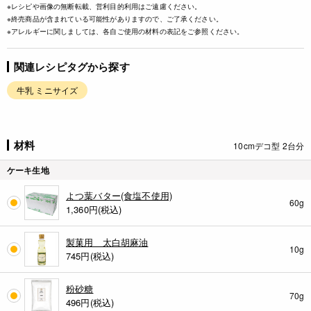
※レシピや画像の無断転載、営利目的利用はご遠慮ください。
※終売商品が含まれている可能性がありますので、ご了承ください。
※アレルギーに関しましては、各自ご使用の材料の表記をご参照ください。
関連レシピタグから探す
牛乳 ミニサイズ
材料
10cmデコ型 2台分
ケーキ生地
よつ葉バター(食塩不使用)
60g
1,360
円(税込)
製菓用 太白胡麻油
10g
745
円(税込)
粉砂糖
70g
496
円(税込)