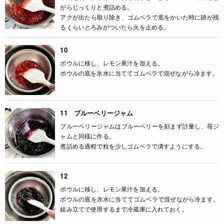
がらじっくりと煮詰める。
アクが出たら取り除き、ゴムベラで底をかいた時に跡が残
るくらいとろみがついたら火を止める。
10
ボウルに移し、レモン果汁を加える。
ボウルの底を氷水に当ててゴムベラで混ぜながら冷ます。
11 ブルーベリージャム
ブルーベリージャムはブルーベリーを刻まず計量し、苺ジ
ャムと同様に作る。
煮詰める過程で粒を少しゴムベラで潰すようにする。
12
ボウルに移し、レモン果汁を加える。
ボウルの底を氷水に当ててゴムベラで混ぜながら冷ます。
組み立てで使用するまで冷蔵庫に入れておく。