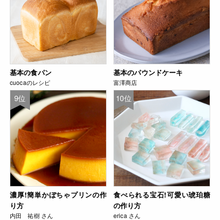
基本の食パン
基本のパウンドケーキ
cuocaのレシピ
富澤商店
9位
10位
濃厚!簡単かぼちゃプリンの作
食べられる宝石!可愛い琥珀糖
り方
の作り方
内田 祐樹 さん
erica さん