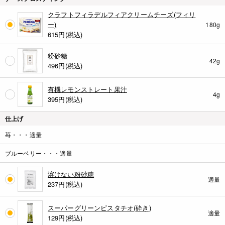
クラフトフィラデルフィアクリームチーズ(フィリ
ー)
180g
615
円(税込)
粉砂糖
42g
496
円(税込)
有機レモンストレート果汁
4g
395
円(税込)
仕上げ
苺・・・適量
ブルーベリー・・・適量
溶けない粉砂糖
適量
237
円(税込)
スーパーグリーンピスタチオ(砕き)
適量
129
円(税込)