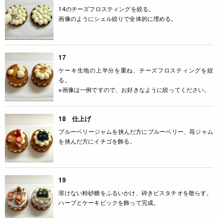
14のチーズフロスティングを絞る。
画像のようにシェル絞りで全体的に埋める。
17
ケーキ生地の上半分を重ね、チーズフロスティングを絞
る。
※画像は一例ですので、お好きなように絞ってください。
18 仕上げ
ブルーベリージャムを挟んだ方にブルーベリー、苺ジャム
を挟んだ方にイチゴを飾る。
19
溶けない粉砂糖をふるいかけ、砕きピスタチオを散らす。
ハーブとケーキピックを飾って完成。