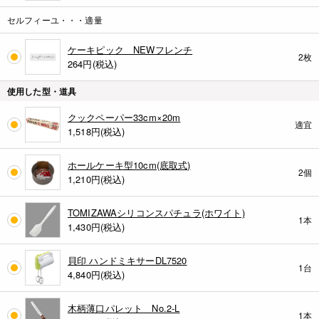
セルフィーユ・・・適量
ケーキピック NEWフレンチ
2枚
264
円(税込)
使用した型・道具
クックペーパー33cm×20m
適宜
1,518
円(税込)
ホールケーキ型10cm(底取式)
2個
1,210
円(税込)
TOMIZAWAシリコンスパチュラ(ホワイト)
1本
1,430
円(税込)
貝印 ハンドミキサーDL7520
1台
4,840
円(税込)
木柄薄口パレット No.2-L
1本