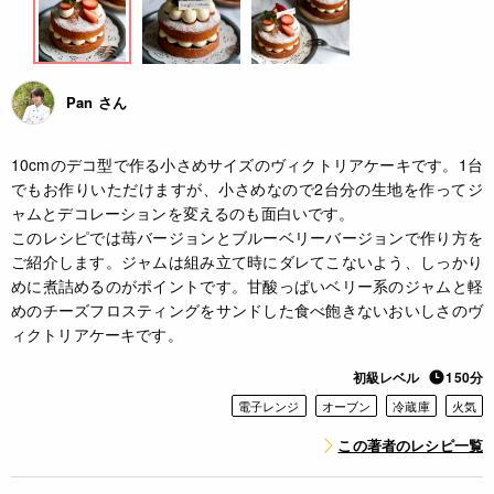
Pan さん
10cmのデコ型で作る小さめサイズのヴィクトリアケーキです。1台
でもお作りいただけますが、小さめなので2台分の生地を作ってジ
ャムとデコレーションを変えるのも面白いです。
このレシピでは苺バージョンとブルーベリーバージョンで作り方を
ご紹介します。ジャムは組み立て時にダレてこないよう、しっかり
めに煮詰めるのがポイントです。甘酸っぱいベリー系のジャムと軽
めのチーズフロスティングをサンドした食べ飽きないおいしさのヴ
ィクトリアケーキです。
初級レベル
150分
電子レンジ
オーブン
冷蔵庫
火気
この著者のレシピ一覧