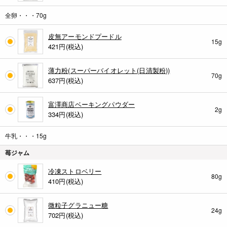
全卵・・・70g
皮無アーモンドプードル
15g
421
円(税込)
薄力粉(スーパーバイオレット(日清製粉))
70g
637
円(税込)
富澤商店ベーキングパウダー
2g
334
円(税込)
牛乳・・・15g
苺ジャム
冷凍ストロベリー
80g
410
円(税込)
微粒子グラニュー糖
24g
702
円(税込)