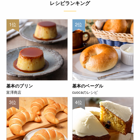
レシピランキング
1位
2位
基本のプリン
基本のベーグル
富澤商店
cuocaのレシピ
3位
4位