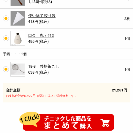
1,430
円(税込)
使い捨て絞り袋
2枚
418
円(税込)
口金 丸 / #12
1個
495
円(税込)
手鍋・・・1個
18-8 共柄茶こし
1個
638
円(税込)
合計金額
21,281円
お支払合計が6,400円（税込）以上で送料無料です。