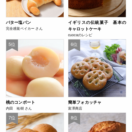
バター塩パン
イギリスの伝統菓子 基本の
完全感覚ベイカー さん
キャロットケーキ
cuocaのレシピ
5位
6位
桃のコンポート
簡単フォカッチャ
内田 祐樹 さん
富澤商店
7位
8位