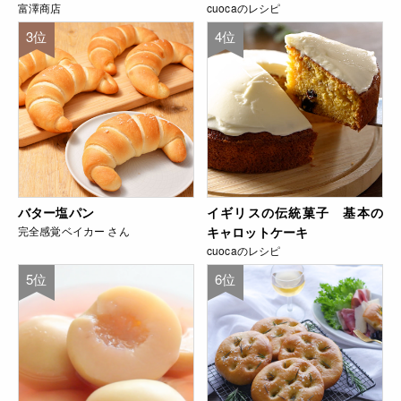
富澤商店
cuocaのレシピ
3位
4位
バター塩パン
イギリスの伝統菓子 基本の
完全感覚ベイカー さん
キャロットケーキ
cuocaのレシピ
5位
6位