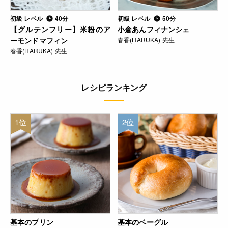
初級 レベル
40分
初級 レベル
50分
【グルテンフリー】米粉のア
小倉あんフィナンシェ
ーモンドマフィン
春香(HARUKA) 先生
春香(HARUKA) 先生
レシピランキング
1位
2位
基本のプリン
基本のベーグル