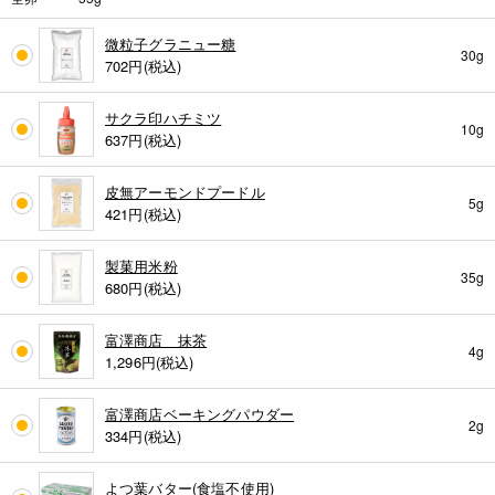
微粒子グラニュー糖
30g
702
円(税込)
サクラ印ハチミツ
10g
637
円(税込)
皮無アーモンドプードル
5g
421
円(税込)
製菓用米粉
35g
680
円(税込)
富澤商店 抹茶
4g
1,296
円(税込)
富澤商店ベーキングパウダー
2g
334
円(税込)
よつ葉バター(食塩不使用)