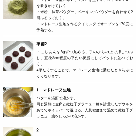
を吹きかけておく。
・米粉、抹茶パウダー、ベーキングパウダーを合わせて2
回ふるっておく。
・マドレーヌ生地を作るタイミングでオーブンを170度に
予熱する。
準備2
・こしあんを8gずつ丸める。手のひらの上で押しつぶ
し、直径3cm程度の平たい状態にしてバットに並べてお
く。
※平たくすることで、マドレーヌ生地に乗せたとき沈みに
くくなります。
1 マドレーヌ生地
バターを湯煎で溶かす。
同じ湯煎に全卵と微粒子グラニュー糖を計量したボウルを
あててホイッパーで混ぜる。人肌程度まで温めて微粒子グ
ラニュー糖をしっかり溶かす。
2