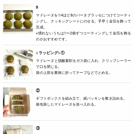
9
マドレーヌを1/4ほど8のパータグラッセにつけてコーティ
ングし、クッキングシートにのせる。手早く金箔を飾って
完成。
※慣れないうちは1〜2個ずつコーティングして金箔を飾る
のがおすすめです。
<ラッピング>①
マドレーヌと脱酸素剤をガス袋に入れ、クリップシーラー
で口を閉じる。
袋の上部を裏側に折ってテープなどでとめる。
②
ギフトボックスを組み立て、紙パッキンを敷き詰める。
個包装したマドレーヌを並べ入れる。
③