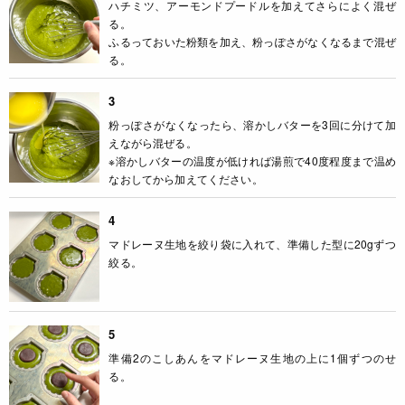
ハチミツ、アーモンドプードルを加えてさらによく混ぜ
る。
ふるっておいた粉類を加え、粉っぽさがなくなるまで混ぜ
る。
3
粉っぽさがなくなったら、溶かしバターを3回に分けて加
えながら混ぜる。
※溶かしバターの温度が低ければ湯煎で40度程度まで温め
なおしてから加えてください。
4
マドレーヌ生地を絞り袋に入れて、準備した型に20gずつ
絞る。
5
準備2のこしあんをマドレーヌ生地の上に1個ずつのせ
る。