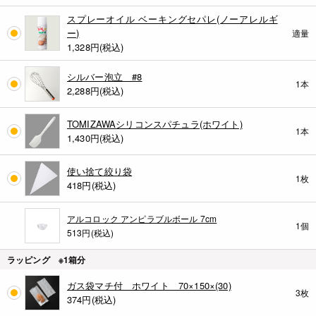
スプレーオイル ベーキングセパレ(ノーアレルギ
ー)
適量
1,328
円(税込)
シルバー泡立 #8
1本
2,288
円(税込)
TOMIZAWAシリコンスパチュラ(ホワイト)
1本
1,430
円(税込)
使い捨て絞り袋
1枚
418
円(税込)
アルコロック アンピラブルボール 7cm
1個
513円(税込)
ラッピング ※1箱分
ガス袋マチ付 ホワイト 70×150×(30)
3枚
374
円(税込)