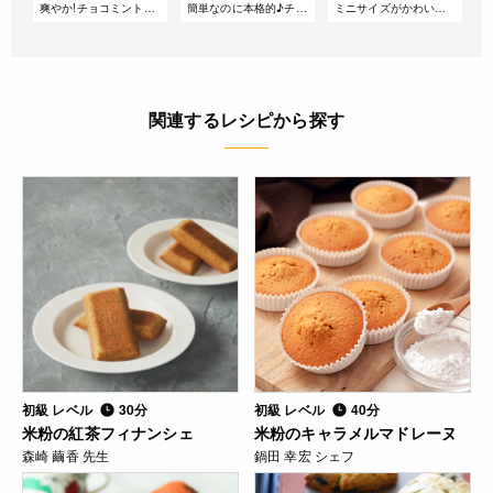
爽やか!チョコミントのショートケーキ
簡単なのに本格的♪チョコミントアイス
ミニサイズがかわいい。苺とブルーベリーのヴィクトリアケーキ
関連するレシピから探す
初級 レベル
30分
初級 レベル
40分
米粉の紅茶フィナンシェ
米粉のキャラメルマドレーヌ
森崎 繭香 先生
鍋田 幸宏 シェフ