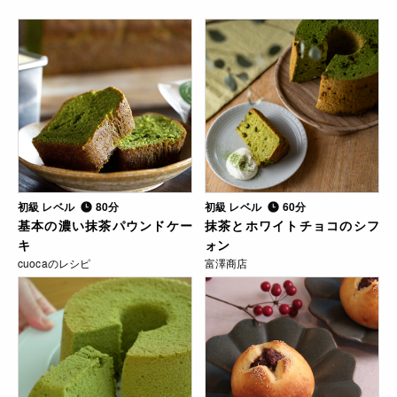
初級 レベル
80分
初級 レベル
60分
基本の濃い抹茶パウンドケー
抹茶とホワイトチョコのシフ
キ
ォン
cuocaのレシピ
富澤商店