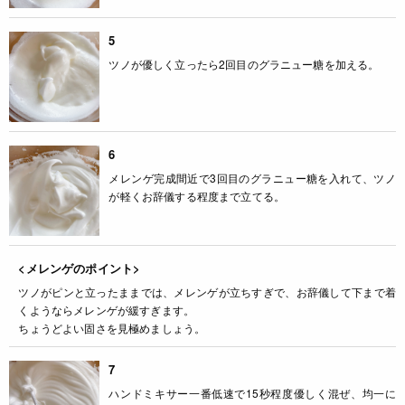
5
ツノが優しく立ったら2回目のグラニュー糖を加える。
6
メレンゲ完成間近で3回目のグラニュー糖を入れて、ツノ
が軽くお辞儀する程度まで立てる。
<メレンゲのポイント>
ツノがピンと立ったままでは、メレンゲが立ちすぎで、お辞儀して下まで着
くようならメレンゲが緩すぎます。
ちょうどよい固さを見極めましょう。
7
ハンドミキサー一番低速で15秒程度優しく混ぜ、均一に