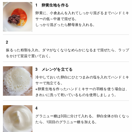
1 卵黄生地を作る
卵黄に、小倉あんを入れてしっかり混ざるまでハンドミキ
サーの低～中速で混ぜる。
しっかり混ざったら酵母液を入れる。
2
振るった粉類を入れ、ダマがなくなりなめらかになるまで混ぜたら、ラップ
をかけて室温で置いておく。
3 メレンゲを立てる
冷やしておいた卵白にひとつまみの塩を入れてハンドミキ
サーで泡立てる。
※卵黄生地を作ったハンドミキサーの羽根を使う場合は、
きれいに洗って乾いているものを使用しましょう。
4
グラニュー糖は3回に分けて入れる。 卵白全体が白くなっ
たら、1回目のグラニュー糖を加える。