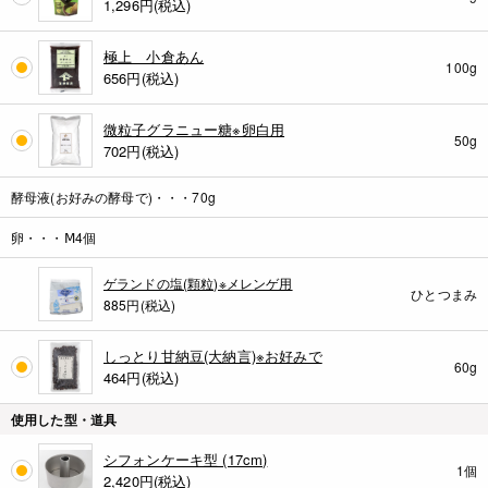
1,296
円(税込)
極上 小倉あん
100g
656
円(税込)
微粒子グラニュー糖※卵白用
50g
702
円(税込)
酵母液(お好みの酵母で)・・・70g
卵・・・Ⅿ4個
ゲランドの塩(顆粒)※メレンゲ用
ひとつまみ
885円(税込)
しっとり甘納豆(大納言)※お好みで
60g
464
円(税込)
使用した型・道具
シフォンケーキ型 (17cm)
1個
2,420
円(税込)