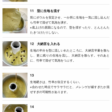
11 型に生地を流す
筒にボウルを安定させ、一か所に生地を一気に流し込んだ
ら竹串で混ぜて気泡を潰す。
※底上げの原因になるので、型を揺すったり、とんとんた
たきつけたりしない。
12 大納言を入れる
生地の半分を型に流しいれたところに、大納言半量を散ら
し、更に残りの生地を流し、大納言を散らす。そのあと
に、竹串で混ぜて気泡をつぶす。
13
生地硬さは、竹串が自立するくらい。
※合わせた時点でサラサラだと、メレンゲが緩すぎたか混
ぜすぎの可能性があります。
14