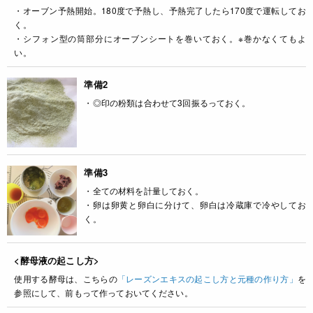
・オーブン予熱開始。180度で予熱し、予熱完了したら170度で運転してお
く。
・シフォン型の筒部分にオーブンシートを巻いておく。※巻かなくてもよ
い。
準備2
・◎印の粉類は合わせて3回振るっておく。
準備3
・全ての材料を計量しておく。
・卵は卵黄と卵白に分けて、卵白は冷蔵庫で冷やしてお
く。
<酵母液の起こし方>
使用する酵母は、こちらの
「レーズンエキスの起こし方と元種の作り方」
を
参照にして、前もって作っておいてください。