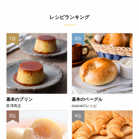
レシピランキング
1位
2位
基本のプリン
基本のベーグル
富澤商店
cuocaのレシピ
3位
4位