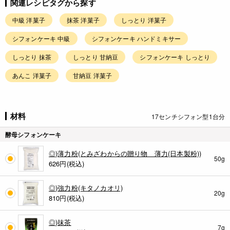
関連レシピタグから探す
中級 洋菓子
抹茶 洋菓子
しっとり 洋菓子
シフォンケーキ 中級
シフォンケーキ ハンドミキサー
しっとり 抹茶
しっとり 甘納豆
シフォンケーキ しっとり
あんこ 洋菓子
甘納豆 洋菓子
材料
17センチシフォン型1台分
酵母シフォンケーキ
◎)薄力粉(とみざわからの贈り物 薄力(日本製粉))
50g
626
円(税込)
◎)強力粉(キタノカオリ)
20g
810
円(税込)
◎)抹茶
7g