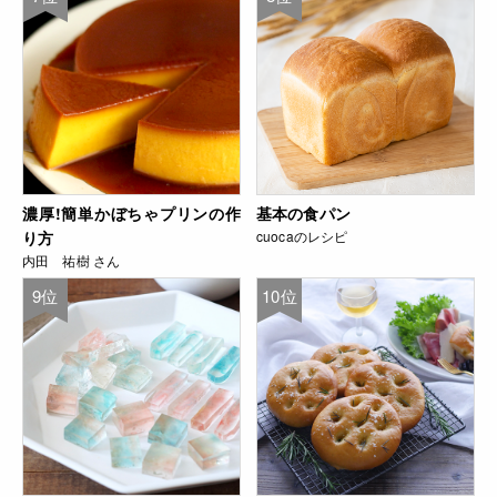
濃厚!簡単かぼちゃプリンの作
基本の食パン
り方
cuocaのレシピ
内田 祐樹 さん
9位
10位