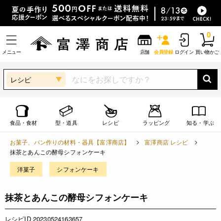
0
メニュー
店舗
会員登録
ログイン
買い物かご
レシピ
食品・食材
型・道具
レシピ
ラッピング
知る・学ぶ
お菓子、パン作りの材料・器具【富澤商店】
富澤商店 レシピ
抹茶とあんこの酵母シフォンケーキ
洋菓子
シフォンケーキ
抹茶とあんこの酵母シフォンケーキ
レシピID 20230524163657