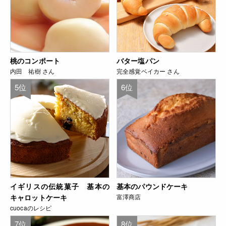
桃のコンポート
バター塩パン
内田 祐樹 さん
完全感覚ベイカー さん
5位
6位
イギリスの伝統菓子 基本の
基本のパウンドケーキ
キャロットケーキ
富澤商店
cuocaのレシピ
7位
8位