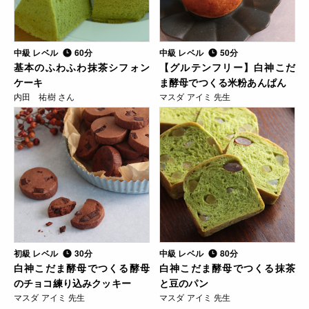
中級 レベル
60分
中級 レベル
50分
基本のふわふわ抹茶シフォン
【グルテンフリー】白神こだ
ケーキ
ま酵母でつくる米粉あんぱん
内田 祐樹 さん
マスダ アイミ 先生
初級 レベル
30分
中級 レベル
80分
白神こだま酵母でつくる酵母
白神こだま酵母でつくる抹茶
のチョコ練り込みクッキー
と豆のパン
マスダ アイミ 先生
マスダ アイミ 先生