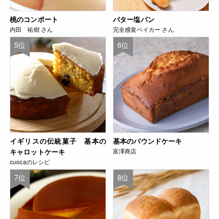
桃のコンポート
バター塩パン
内田 祐樹 さん
完全感覚ベイカー さん
5位
6位
イギリスの伝統菓子 基本の
基本のパウンドケーキ
キャロットケーキ
富澤商店
cuocaのレシピ
7位
8位