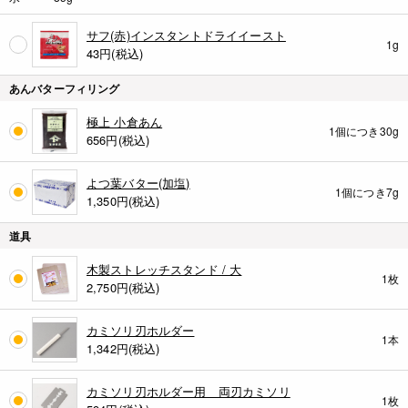
サフ(赤)インスタントドライイースト
1g
43
円(税込)
あんバターフィリング
極上 小倉あん
1個につき30g
656
円(税込)
よつ葉バター(加塩)
1個につき7g
1,350
円(税込)
道具
木製ストレッチスタンド / 大
1枚
2,750
円(税込)
カミソリ刃ホルダー
1本
1,342
円(税込)
カミソリ刃ホルダー用 両刃カミソリ
1枚