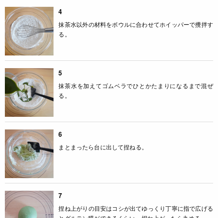
4
抹茶水以外の材料をボウルに合わせてホイッパーで攪拌す
る。
5
抹茶水を加えてゴムベラでひとかたまりになるまで混ぜ
る。
6
まとまったら台に出して捏ねる。
7
捏ね上がりの目安はコシが出てゆっくり丁寧に指で広げる
とグルテン膜ができるくらい。捏ね上がったら丸める。