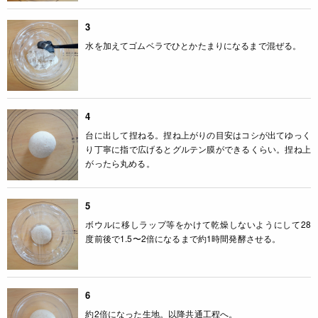
3
水を加えてゴムベラでひとかたまりになるまで混ぜる。
4
台に出して捏ねる。捏ね上がりの目安はコシが出てゆっく
り丁寧に指で広げるとグルテン膜ができるくらい。捏ね上
がったら丸める。
5
ボウルに移しラップ等をかけて乾燥しないようにして28
度前後で1.5〜2倍になるまで約1時間発酵させる。
6
約2倍になった生地。以降共通工程へ。