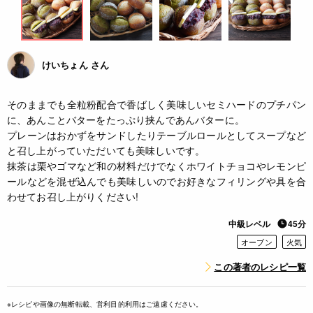
けいちょん さん
そのままでも全粒粉配合で香ばしく美味しいセミハードのプチパン
に、あんことバターをたっぷり挟んであんバターに。
プレーンはおかずをサンドしたりテーブルロールとしてスープなど
と召し上がっていただいても美味しいです。
抹茶は栗やゴマなど和の材料だけでなくホワイトチョコやレモンピ
ールなどを混ぜ込んでも美味しいのでお好きなフィリングや具を合
わせてお召し上がりください!
中級レベル
45分
オーブン
火気
この著者のレシピ一覧
※レシピや画像の無断転載、営利目的利用はご遠慮ください。