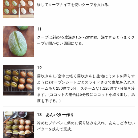
移してクープナイフを使いクープを入れる。
11
クープは斜め45度深さ1.5〜2mm程。深すぎるとうまくク
ープが開かない原因になる。
12
霧吹きをし(空中に軽く霧吹きをし生地にミストを降らす
ように)オーブンシートごとスライドさせて生地を入れス
チームあり250度で5分、スチームなし220度で7分焼き冷
ます。(ココットの場合は5分後にココットを取り出し、温
度を下げる。)
13 あんバター作り
冷めたプチパンに斜めに切り込みを入れ、あんこと冷たい
バターを挟んで完成。