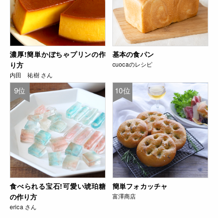
濃厚!簡単かぼちゃプリンの作
基本の食パン
り方
cuocaのレシピ
内田 祐樹 さん
9位
10位
食べられる宝石!可愛い琥珀糖
簡単フォカッチャ
の作り方
富澤商店
erica さん