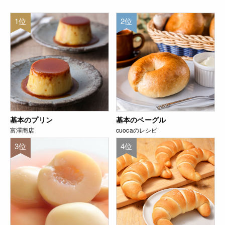
1位
2位
基本のプリン
基本のベーグル
富澤商店
cuocaのレシピ
3位
4位