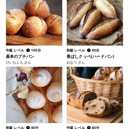
中級 レベル
150分
初級 レベル
60分
基本のプチパン
香ばしクッペ(ハードパン)
けいちょん さん
おなつ さん
初級 レベル
90分
中級 レベル
60分