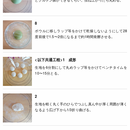
8
ボウルに移しラップ等をかけて乾燥しないようにして28
度前後で1.5〜2倍になるまで約1時間発酵させる。
<以下共通工程>1 成形
生地を6分割にして丸めラップ等をかけてベンチタイムを
10〜15分とる。
2
生地を軽く丸く手のひらでつぶし真ん中が厚く周囲が薄く
なるよう広げ下から1/3折り曲げる。