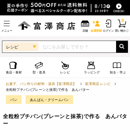
0
メニュー
店舗
会員登録
ログイン
買い物かご
レシピ
食品・食材
型・道具
レシピ
ラッピング
知る・学ぶ
お菓子、パン作りの材料・器具【富澤商店】
富澤商店 レシピ
全粒粉プチパン(プレーンと抹茶)で作る あんバター
パン
あんぱん・クリームパン
全粒粉プチパン(プレーンと抹茶)で作る あんバタ
ー