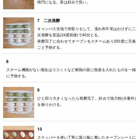
楕円になる。形は好みで良い。
7 二次発酵
キャンバス生地で布取りをして、濡れ布巾等はかけずに二
次発酵を室温(24度前後)で40分とる。
発酵完了に合わせてオーブンをスチームあり250度に天板
ごと予熱する。
8
スチーム機能がない場合はココットなど耐熱の器に熱湯を入れたものを一緒
に予熱する。
9
ひと回り大きくなったら発酵完了。好みで強力粉(分量外)
を振りかける。
10
スケッパーを使い丁寧に取り板に敷いたオーブンシートに