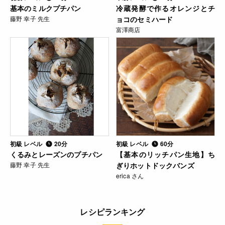
基本のミルクプチパン
冷蔵発酵で作るオレンジとチ
藤野 幸子 先生
ョコのセミハード
富澤商店
初級 レベル
20分
初級 レベル
60分
くるみとレーズンのプチパン
【基本のリッチパン生地】ち
藤野 幸子 先生
ぎりホットドックバンズ
erica さん
レシピランキング