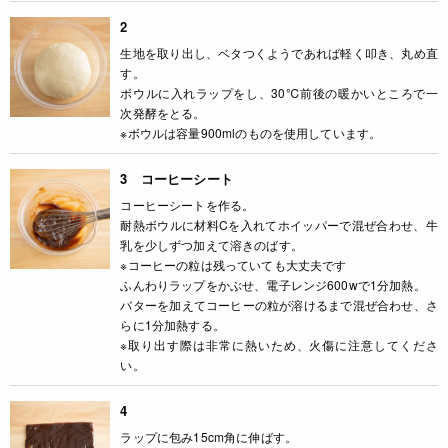
2
生地を取り出し、ベタつくようであれば軽く叩き、丸め直
す。
ボウルに入れラップをし、30℃前後の暖かいところで一
次発酵をとる。
※ボウルは容量900mlのものを使用しています。
3 コーヒーシート
コーヒーシートを作る。
耐熱ボウルに材料Cを入れてホイッパーで混ぜ合わせ、牛
乳を少しずつ加えて溶きのばす。
※コーヒーの粒は残っていても大丈夫です
ふんわりラップをかぶせ、電子レンジ600wで1分加熱。
バターを加えてコーヒーの粒が溶けるまで混ぜ合わせ、さ
らに1分加熱する。
※取り出す際は非常に熱いため、火傷に注意してくださ
い。
4
ラップに包み15cm角に伸ばす。