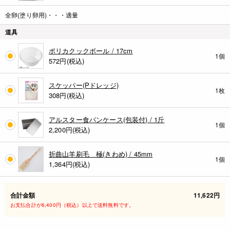
全卵(塗り卵用)・・・適量
道具
ポリカクックボール / 17cm
1個
572
円(税込)
スケッパー(Pドレッジ)
1枚
308
円(税込)
アルスター食パンケース(包装付) / 1斤
1個
2,200
円(税込)
折曲山羊刷毛 極(きわめ) / 45mm
1個
1,364
円(税込)
合計金額
11,622円
お支払合計が6,400円（税込）以上で送料無料です。