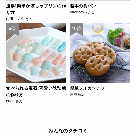
濃厚!簡単かぼちゃプリンの作
基本の食パン
り方
cuocaのレシピ
内田 祐樹 さん
9位
10位
食べられる宝石!可愛い琥珀糖
簡単フォカッチャ
の作り方
富澤商店
erica さん
みんなのクチコミ