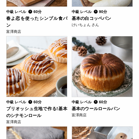
中級 レベル
60分
中級 レベル
90分
春よ恋を使ったシンプル食パ
基本の白コッペパン
ン
けいちょん さん
富澤商店
中級 レベル
60分
中級 レベル
60分
ブリオッシュ生地で作る!基本
基本のウールロールパン
のシナモンロール
富澤商店
富澤商店