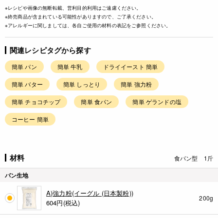
※レシピや画像の無断転載、営利目的利用はご遠慮ください。
※終売商品が含まれている可能性がありますので、ご了承ください。
※アレルギーに関しましては、各自ご使用の材料の表記をご参照ください。
関連レシピタグから探す
簡単 パン
簡単 牛乳
ドライイースト 簡単
簡単 バター
簡単 しっとり
簡単 強力粉
簡単 チョコチップ
簡単 食パン
簡単 ゲランドの塩
コーヒー 簡単
材料
食パン型 1斤
パン生地
A)強力粉(イーグル (日本製粉))
200g
604
円(税込)