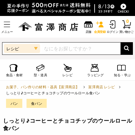
0
メニュー
店舗
会員登録
ログイン
買い物かご
レシピ
食品・食材
型・道具
レシピ
ラッピング
知る・学ぶ
お菓子、パン作りの材料・器具【富澤商店】
富澤商店 レシピ
しっとり♪コーヒーとチョコチップのウールロール食パン
パン
食パン
しっとり♪コーヒーとチョコチップのウールロール
食パン