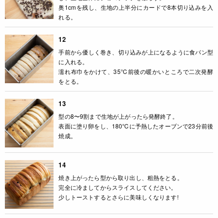
奥1cmを残し、生地の上半分にカードで8本切り込みを入
れる。
12
手前から優しく巻き、切り込みが上になるように食パン型
に入れる。
濡れ布巾をかけて、35℃前後の暖かいところで二次発酵
をとる。
13
型の8〜9割まで生地が上がったら発酵終了。
表面に塗り卵をし、180℃に予熱したオーブンで23分前後
焼成。
14
焼き上がったら型から取り出し、粗熱をとる。
完全に冷ましてからスライスしてください。
少しトーストするとさらに美味しくなります!