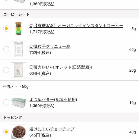
1,360
円(税込)
コーヒーシート
C)【有機JAS】オーガニックインスタントコーヒー
5g
1,717
円(税込)
C)微粒子グラニュー糖
60g
702
円(税込)
C)薄力粉(バイオレット(日清製粉))
20g
604
円(税込)
牛乳・・・50g
よつ葉バター(食塩不使用)
10g
1,360
円(税込)
トッピング
溶けにくいチョコチップ
40g
615
円(税込)