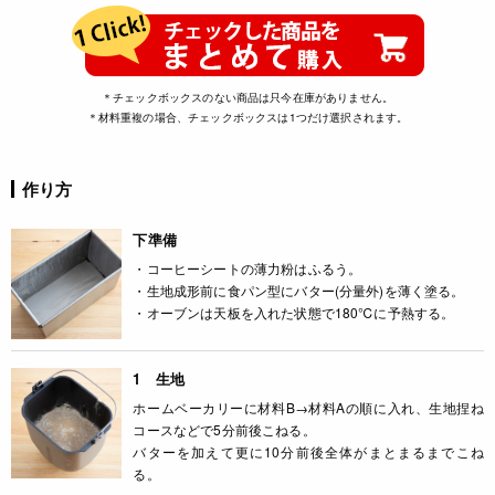
＊チェックボックスのない商品は只今在庫がありません。
＊材料重複の場合、チェックボックスは1つだけ選択されます。
作り方
下準備
・コーヒーシートの薄力粉はふるう。
・生地成形前に食パン型にバター(分量外)を薄く塗る。
・オーブンは天板を入れた状態で180℃に予熱する。
1 生地
ホームベーカリーに材料B→材料Aの順に入れ、生地捏ね
コースなどで5分前後こねる。
バターを加えて更に10分前後全体がまとまるまでこね
る。