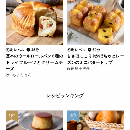
初級 レベル
45分
初級 レベル
50分
基本のウールロールパン 6種の
甘さほっこり♪かぼちゃとレー
ドライフルーツとクリームチ
ズンのミニバタートップ
ーズ
藤井 玲子 先生
けいちょん さん
レシピランキング
1位
2位