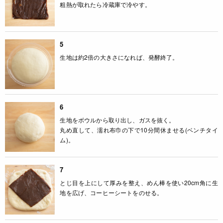
粗熱が取れたら冷蔵庫で冷やす。
5
生地は約2倍の大きさになれば、発酵終了。
6
生地をボウルから取り出し、ガスを抜く。
丸め直して、濡れ布巾の下で10分間休ませる(ベンチタイ
ム)。
7
とじ目を上にして厚みを整え、めん棒を使い20cm角に生
地を広げ、コーヒーシートをのせる。