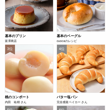
基本のプリン
基本のベーグル
富澤商店
cuocaのレシピ
3位
4位
桃のコンポート
バター塩パン
内田 祐樹 さん
完全感覚ベイカー さん
5位
6位