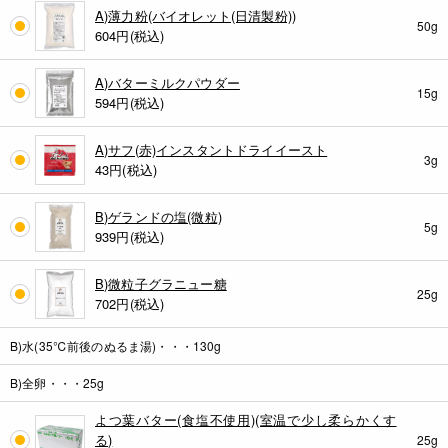
A)薄力粉(バイオレット(日清製粉))
50g
604
円(税込)
A)バターミルクパウダー
15g
594
円(税込)
A)サフ(赤)インスタントドライイースト
3g
43
円(税込)
B)ゲランドの塩(微粒)
5g
939
円(税込)
B)微粒子グラニュー糖
25g
702
円(税込)
B)水(35℃前後のぬるま湯)・・・130g
B)全卵・・・25g
よつ葉バター(食塩不使用)(室温で少し柔らかくす
る)
25g