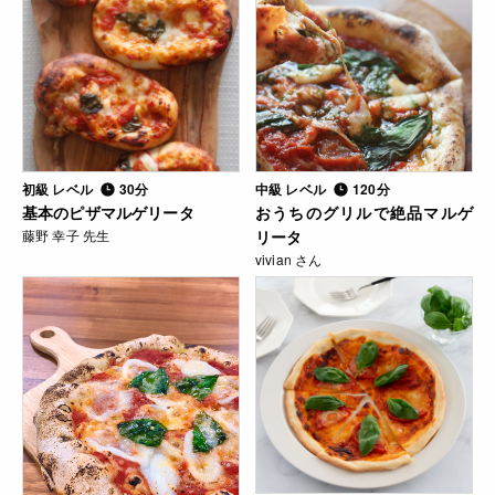
初級 レベル
30分
中級 レベル
120分
基本のピザマルゲリータ
おうちのグリルで絶品マルゲ
藤野 幸子 先生
リータ
vivian さん