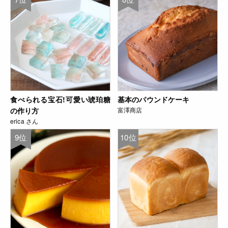
食べられる宝石!可愛い琥珀糖
基本のパウンドケーキ
の作り方
富澤商店
erica さん
9位
10位