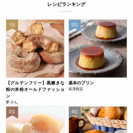
レシピランキング
1位
2位
【グルテンフリー】黒糖きな
基本のプリン
粉の米粉オールドファッショ
富澤商店
ン
夢 さん
3位
4位