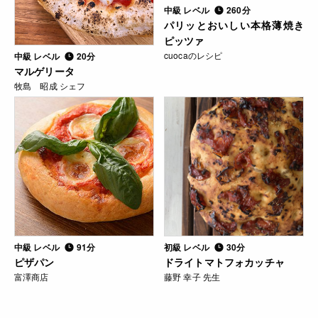
中級 レベル
260分
パリッとおいしい本格薄焼き
ピッツァ
cuocaのレシピ
中級 レベル
20分
マルゲリータ
牧島 昭成 シェフ
中級 レベル
91分
初級 レベル
30分
ピザパン
ドライトマトフォカッチャ
富澤商店
藤野 幸子 先生