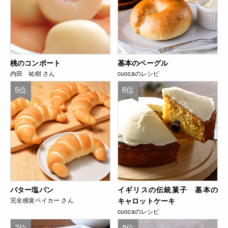
桃のコンポート
基本のベーグル
内田 祐樹 さん
cuocaのレシピ
5位
6位
バター塩パン
イギリスの伝統菓子 基本の
完全感覚ベイカー さん
キャロットケーキ
cuocaのレシピ
7位
8位