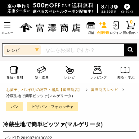
0
メニュー
店舗
会員登録
ログイン
買い物かご
レシピ
食品・食材
型・道具
レシピ
ラッピング
知る・学ぶ
お菓子、パン作りの材料・器具【富澤商店】
富澤商店 レシピ
冷蔵生地で簡単ピッツァ(マルゲリータ)
パン
ピザパン・フォカッチャ
冷蔵生地で簡単ピッツァ(マルゲリータ)
レシピID 20190710130822