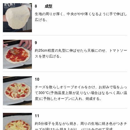
8 成型
生地の周りが厚く、中央がやや薄くなるように手で伸ばし
広げる。
9
約25cm程度の丸型に伸ばせたら天板にのせ、トマトソー
スを塗り広げる。
10
チーズを散らしオリーブオイルをかけ、お好みで塩をふっ
て300℃(予熱温度上限が足りない場合はなるべく高い温
度)に予熱したオーブンに入れ、焼成する。
11
約5分様子を見ながら焼き、周りの生地に焼き色がつきチ
ーズが溶けたら焼き上がり。バジルをのせて完成。