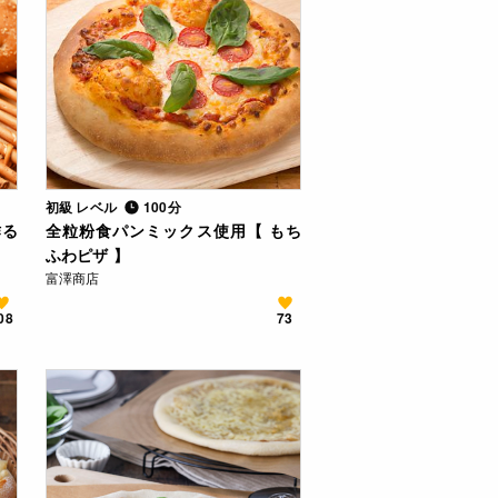
初級 レベル
100分
作る
全粒粉食パンミックス使用【 もち
ふわピザ 】
富澤商店
08
73