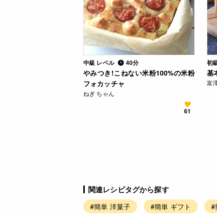
中級 レベル
40分
初
やみつき!こねない米粉100%の米粉
基
フォカッチャ
富
ねぎ ちゃん
61
関連レシピタグから探す
#簡単 洋菓子
#簡単 ギフト
#