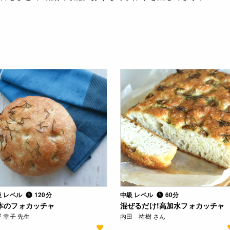
級 レベル
120分
中級 レベル
60分
本のフォカッチャ
混ぜるだけ!高加水フォカッチャ
 幸子 先生
内田 祐樹 さん