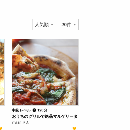
中級 レベル
120分
おうちのグリルで絶品マルゲリータ
vivian さん