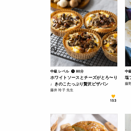
中級 レベル
80分
中
ホワイトソースとチーズがとろ〜り
塩
♩きのこたっぷり贅沢ピザパン
藤野
藤井 玲子 先生
153