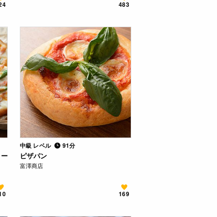
24
483
中級 レベル
91分
リー
ピザパン
富澤商店
10
169