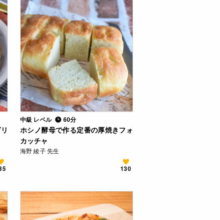
中級 レベル
60分
ゲリ
ホシノ酵母で作る定番の厚焼きフォ
カッチャ
海野 綾子 先生
35
130