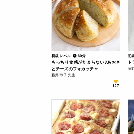
初級 レベル
60分
初
もっちり食感がたまらない♪あおさ
ド
とチーズのフォカッチャ
藤野
藤井 玲子 先生
127