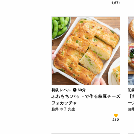
1,671
初級 レベル
60分
初
ふわもち!バットで作る枝豆チーズ
【
フォカッチャ
ー
藤井 玲子 先生
藤井
412