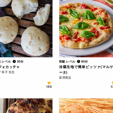
級 レベル
30分
初級 レベル
60分
フォカッチャ
冷蔵生地で簡単ピッツァ(マル
 幸子 先生
ータ)
富澤商店
153
1