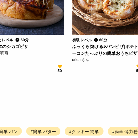
級 レベル
60分
初級 レベル
60分
本のシカゴピザ
ふっくら焼ける♪パンピザ|ポテ
澤商店
ーコンたっぷりの簡単おうちピザ
erica さん
50
簡単 パン
#簡単 バター
#クッキー 簡単
#簡単 薄力粉