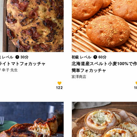
級 レベル
30分
初級 レベル
60分
ライトマトフォカッチャ
北海道産スペルト小麦100%で
 幸子 先生
簡単フォカッチャ
富澤商店
122
1