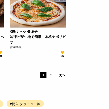
初級 レベル
20分
トベ
冷凍ピザ生地で簡単 本格ナポリピ
ザ
富澤商店
50
26
1
2
次へ
#簡単 グラニュー糖