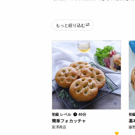
もっと絞り込む
初級 レベル
40分
初
簡単フォカッチャ
基
富澤商店
藤野