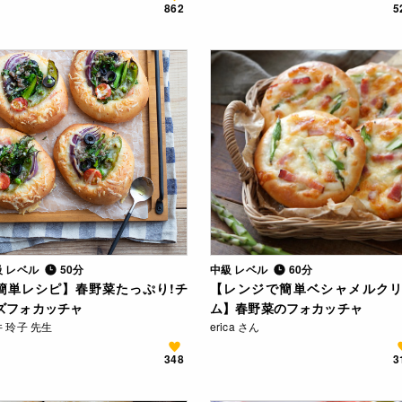
862
5
級 レベル
50分
中級 レベル
60分
簡単レシピ】春野菜たっぷり!チ
【レンジで簡単ベシャメルク
ズフォカッチャ
ム】春野菜のフォカッチャ
 玲子 先生
erica さん
348
3