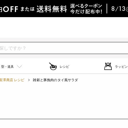
型・道具
レシピ
ラッピン
富澤商店 レシピ
雑穀と豚挽肉のタイ風サラダ