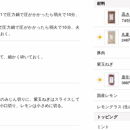
材料
高き
び1で圧力鍋で圧がかかったら弱火で10分、
745
.4で圧力鍋で圧がかかったら弱火で10分、火
ておく。
丸麦
248
豚肉
て、細かく砕いておく。
紫玉ねぎ
唐辛
388
国産レモン
めのみじん切りに、紫玉ねぎはスライスして
小口切り、レモンは小さめに切る。
レモングラス (生
トッピング
ミント