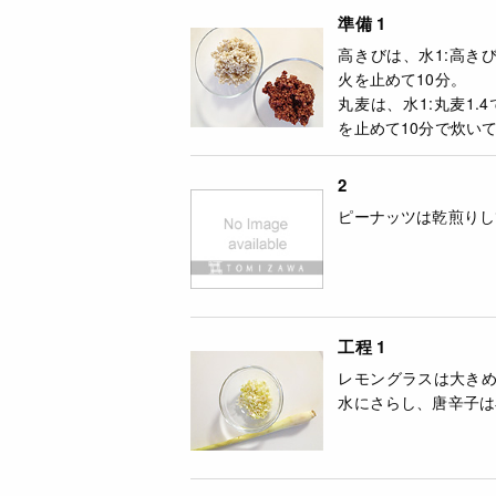
準備 1
高きびは、水1:高き
火を止めて10分。
丸麦は、水1:丸麦1
を止めて10分で炊い
2
ピーナッツは乾煎りし
工程 1
レモングラスは大き
水にさらし、唐辛子は