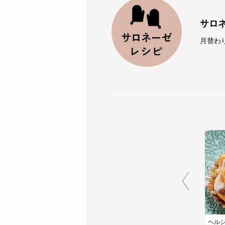
サロ
月替わ