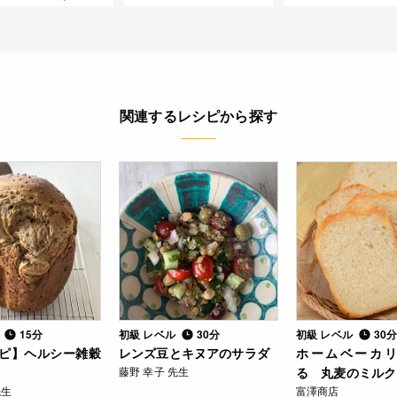
関連するレシピから探す
ル
15分
初級 レベル
30分
初級 レベル
30
シピ】ヘルシー雑穀
レンズ豆とキヌアのサラダ
ホームベーカ
藤野 幸子 先生
る 丸麦のミルク
先生
富澤商店