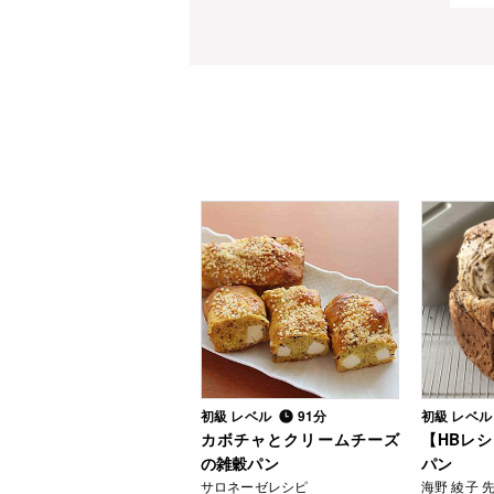
初級 レベル
91分
初級 レベ
カボチャとクリームチーズ
【HBレ
の雑穀パン
パン
サロネーゼレシピ
海野 綾子 