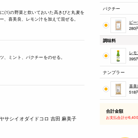
パクチー
に(1)の野菜と炊いておいた高きびと丸麦を
ー、喜美良、レモン汁を加えて混ぜる。
ピー
280
調味料
レモ
ツ、ミント、パクチーをのせる。
395
ナンプラー
喜美
518
合計金額
お支払合計が6,4
ヤサシイオダイドコロ 吉田 麻美子