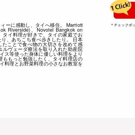
に感動し、タイへ移住。 Marriott
＊チェックボ
kok Riverside)、Novotel Bangkok on
き6年間。 タイ料理が好きで、タイの家庭でお
り、あちこち食べ歩きしたり。 日本
したことで食べ物の大切さを改めて感
ユルヴェーダ療法を取り入れた助産院
イス等使った身体に優しい料理をより
理ももっと勉強したく、タイ料理店の
イ料理とお野菜料理の小さなお教室を