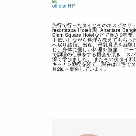
official HP
旅行で行ったタイとそのホスピタリティー
resort&spa Hotel(現 Anantara Bang
Siam Square Hotelなどで働
手伝いしながら料理を教えてもらった
へ戻り結婚、出産、母乳育児を経験
じ、身体に優しい料理を勉強。 アー
で調理の仕事をする機会を頂き、スパ
深く学びました。 またその後タイ料
キッチン勤務を経て、現在は自宅でタ
月2回～開催しています。