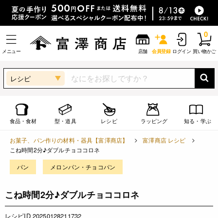
0
メニュー
店舗
会員登録
ログイン
買い物かご
レシピ
食品・食材
型・道具
レシピ
ラッピング
知る・学ぶ
お菓子、パン作りの材料・器具【富澤商店】
富澤商店 レシピ
こね時間2分♪ダブルチョココロネ
パン
メロンパン・チョコパン
こね時間2分♪ダブルチョココロネ
レシピID 20250128211732