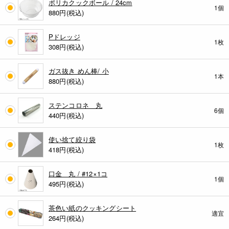
ポリカクックボール / 24cm
1個
880
円(税込)
Pドレッジ
1枚
308
円(税込)
ガス抜き めん棒/ 小
1本
880
円(税込)
ステンコロネ 丸
6個
440
円(税込)
使い捨て絞り袋
1枚
418
円(税込)
口金 丸 / #12×1コ
1個
495
円(税込)
茶色い紙のクッキングシート
適宜
264
円(税込)