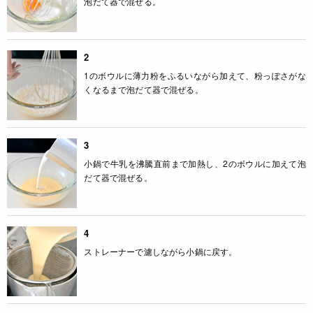
泡だて器で混ぜる。
2
1のボウルに薄力粉をふるいながら加えて、粉っぽさがな
くなるまで泡だて器で混ぜる。
3
小鍋で牛乳を沸騰直前まで加熱し、2のボウルに加えて泡
だて器で混ぜる。
4
ストレーナーで濾しながら小鍋に戻す。