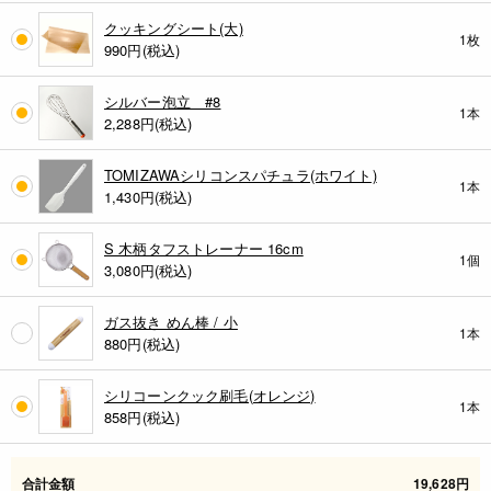
クッキングシート(大)
1枚
990
円(税込)
シルバー泡立 #8
1本
2,288
円(税込)
TOMIZAWAシリコンスパチュラ(ホワイト)
1本
1,430
円(税込)
S 木柄タフストレーナー 16cm
1個
3,080
円(税込)
ガス抜き めん棒 / 小
1本
880
円(税込)
シリコーンクック刷毛(オレンジ)
1本
858
円(税込)
合計金額
19,628円