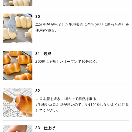
30
二次発酵が完了した生地表面に全卵(生地に使った余りを
使用)を塗る。
31 焼成
200度に予熱したオーブンで10分焼く。
32
コロネ型を抜き、網の上て粗熱を取る。
※生地やコロネ型が熱いので、やけどをしないように注意
してください。
33 仕上げ