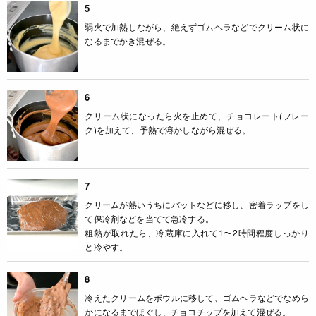
5
弱火で加熱しながら、絶えずゴムヘラなどでクリーム状に
なるまでかき混ぜる。
6
クリーム状になったら火を止めて、チョコレート(フレー
ク)を加えて、予熱で溶かしながら混ぜる。
7
クリームが熱いうちにバットなどに移し、密着ラップをし
て保冷剤などを当てて急冷する。
粗熱が取れたら、冷蔵庫に入れて1〜2時間程度しっかり
と冷やす。
8
冷えたクリームをボウルに移して、ゴムヘラなどでなめら
かになるまでほぐし、チョコチップを加えて混ぜる。