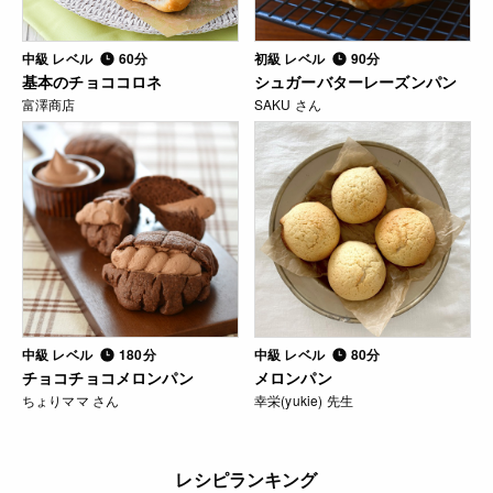
中級 レベル
60分
初級 レベル
90分
基本のチョココロネ
シュガーバターレーズンパン
富澤商店
SAKU さん
中級 レベル
180分
中級 レベル
80分
チョコチョコメロンパン
メロンパン
ちょりママ さん
幸栄(yukie) 先生
レシピランキング