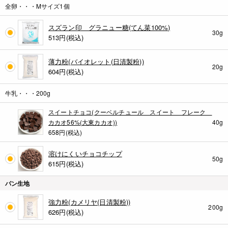
全卵・・・Mサイズ1個
スズラン印 グラニュー糖(てん菜100%)
30g
513
円(税込)
薄力粉(バイオレット(日清製粉))
20g
604
円(税込)
牛乳・・・200g
スイートチョコ(クーベルチュール スイート フレーク
カカオ56%(大東カカオ))
40g
658円(税込)
溶けにくいチョコチップ
50g
615
円(税込)
パン生地
強力粉(カメリヤ(日清製粉))
200g
626
円(税込)