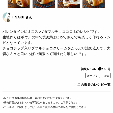
SAKU さん
バレンタインにオススメ♪ダブルチョココロネのレシピです。
生地作りはボウルの中で完結!!はじめてさんでも楽しく作れるレシ
ピとなっています。
チョコチップ入りダブルチョコクリームをたっぷり詰め込んで、大
切な方々と口いっぱい頬張って頂けたら嬉しいです。
初級レベル
150分
オーブン
火気
この著者のレシピ一覧
※レシピや画像の無断転載、営利目的利用はご遠慮ください。
※終売商品が含まれている可能性がありますので、ご了承ください。
※アレルギーに関しましては、各自ご使用の材料の表記をご参照ください。