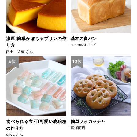
濃厚!簡単かぼちゃプリンの作
基本の食パン
り方
cuocaのレシピ
内田 祐樹 さん
9位
10位
食べられる宝石!可愛い琥珀糖
簡単フォカッチャ
の作り方
富澤商店
erica さん