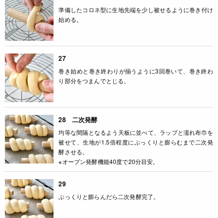
準備したコロネ型に生地先端を少し被せるように巻き付け
始める。
27
巻き始めと巻き終わりが揃うように3回巻いて、巻き終わ
り部分をつまんでとじる。
28 二次発酵
均等な間隔となるよう天板に並べて、ラップと濡れ布巾を
被せて、生地が1.5倍程度にぷっくりと膨らむまで二次発
酵させる。
※オーブン発酵機能40度で20分目安。
29
ぷっくりと膨らんだら二次発酵完了。