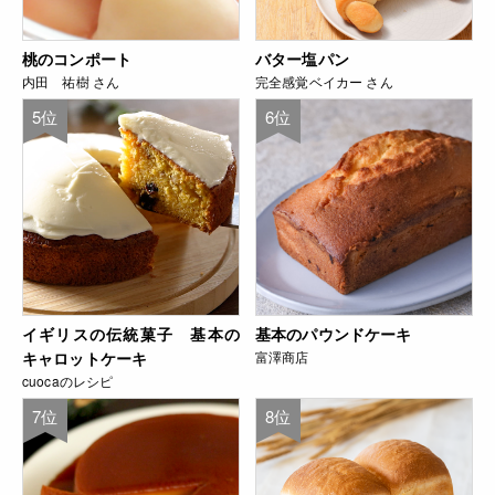
桃のコンポート
バター塩パン
内田 祐樹 さん
完全感覚ベイカー さん
5位
6位
イギリスの伝統菓子 基本の
基本のパウンドケーキ
キャロットケーキ
富澤商店
cuocaのレシピ
7位
8位