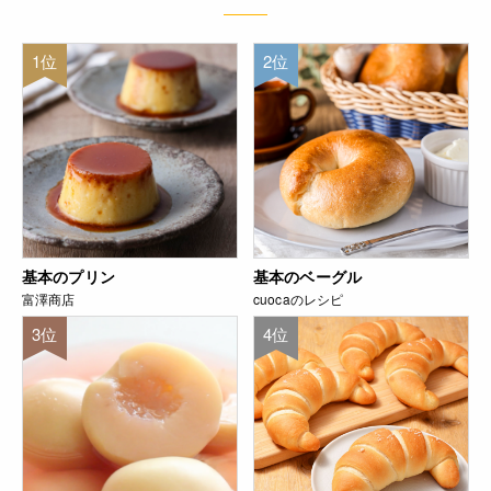
1位
2位
基本のプリン
基本のベーグル
富澤商店
cuocaのレシピ
3位
4位