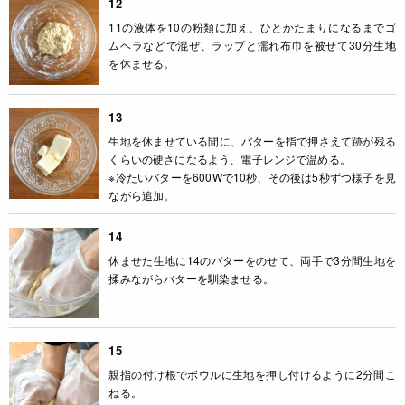
12
11の液体を10の粉類に加え、ひとかたまりになるまでゴ
ムヘラなどで混ぜ、ラップと濡れ布巾を被せて30分生地
を休ませる。
13
生地を休ませている間に、バターを指で押さえて跡が残る
くらいの硬さになるよう、電子レンジで温める。
※冷たいバターを600Wで10秒、その後は5秒ずつ様子を見
ながら追加。
14
休ませた生地に14のバターをのせて、両手で3分間生地を
揉みながらバターを馴染ませる。
15
親指の付け根でボウルに生地を押し付けるように2分間こ
ねる。