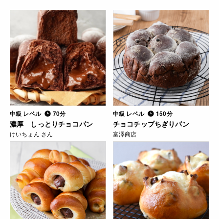
中級 レベル
70分
中級 レベル
150分
濃厚 しっとりチョコパン
チョコチップちぎりパン
けいちょん さん
富澤商店