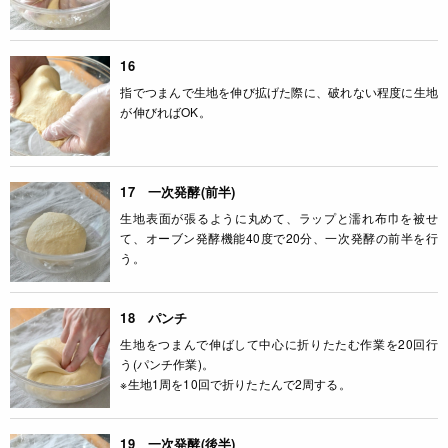
16
指でつまんで生地を伸び拡げた際に、破れない程度に生地
が伸びればOK。
17 一次発酵(前半)
生地表面が張るように丸めて、ラップと濡れ布巾を被せ
て、オーブン発酵機能40度で20分、一次発酵の前半を行
う。
18 パンチ
生地をつまんで伸ばして中心に折りたたむ作業を20回行
う(パンチ作業)。
※生地1周を10回で折りたたんで2周する。
19 一次発酵(後半)