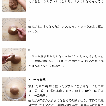
ねすると、グルテンがつながり、ベタつかなくなってく
る。
5
生地がまとまりなめらかになったら、バターを加えて更に
捏ねる。
6
バターが混ざり生地がなめらかになったらもう少し捏ね
る。生地が柔らかく、弾力が出て両手で広げてみて薄く膜
がはるようなら捏ね上がり。
7 一次発酵
油脂(分量外)を薄く塗ったボウルにとじ目を下にして置
き、固く絞った濡れ布巾を被せて35度で40分～50分ほ
ど、一次発酵。
生地が約2倍の大きさになるまで発酵させる。季節で気温
や室温が異なるので、発酵時間や温度、発酵具合に気をつ