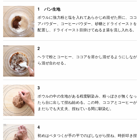
1 パン生地
ボウルに強力粉と塩を入れてあらかじめ混ぜた所に、ココ
アパウダー、コーヒーパウダー、砂糖とドライイーストを
配置し、ドライイースト目掛けてぬるま湯を流し入れる。
2
ヘラで粉とコーヒー、ココアを溶かし混ぜるようにしなが
ら混ぜ合わせる。
3
ボウルの中の生地がある程度馴染み、粉っぽさが無くなっ
たら台に出して捏ね始める。この時、ココアとコーヒーが
まだらでも大丈夫、捏ねている間に馴染む。
4
初めはベタつくが手の平でのばしながら捏ね、時折叩き捏