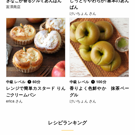
きなこが香るクルミあんぱん
しっとりやわらか!基本のあん
富澤商店
ぱん
けいちょん さん
中級 レベル
60分
中級 レベル
100分
レンジで簡単カスタード りん
香りよく色鮮やか 抹茶ベー
ごクリームパン
グル
erica さん
けいちょん さん
レシピランキング