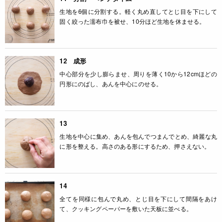
生地を6個に分割する。軽く丸め直してとじ目を下にして
固く絞った濡布巾を被せ、10分ほど生地を休ませる。
12 成形
中心部分を少し膨らませ、周りを薄く10から12cmほどの
円形にのばし、あんを中心にのせる。
13
生地を中心に集め、あんを包んでつまんでとめ、綺麗な丸
に形を整える。高さのある形にするため、押さえない。
14
全てを同様に包んで丸め、とじ目を下にして間隔をあけ
て、クッキングペーパーを敷いた天板に並べる。