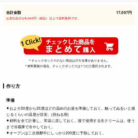
合計金額
17,007円
お支払合計が6,400円（税込）以上で送料無料です。
＊チェックボックスのない商品は只今在庫がありません。
＊材料重複の場合、チェックボックスは1つだけ選択されます。
作り方
準備
⚫︎およそ30度から35度ほどの温めのお湯を準備しておく。触ってぬるいと感
じるくらいの温度が目安。(捏ねる用)
⚫︎材料を全て計量し、常温に戻しておく。後で使用する生クリームは、使う
まで冷蔵庫で冷やしておく。
⚫︎オーブンは二次発酵中にしっかり200度に予熱しておく。