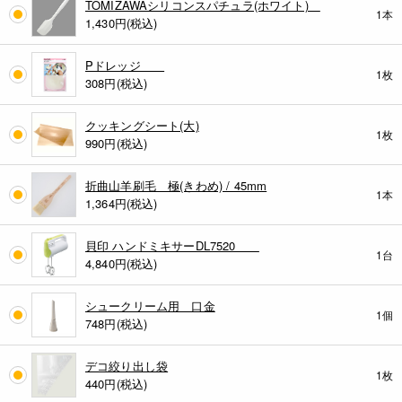
TOMIZAWAシリコンスパチュラ(ホワイト)
1本
1,430
円(税込)
Pドレッジ
1枚
308
円(税込)
クッキングシート(大)
1枚
990
円(税込)
折曲山羊刷毛 極(きわめ) / 45mm
1本
1,364
円(税込)
貝印 ハンドミキサーDL7520
1台
4,840
円(税込)
シュークリーム用 口金
1個
748
円(税込)
デコ絞り出し袋
1枚
440
円(税込)