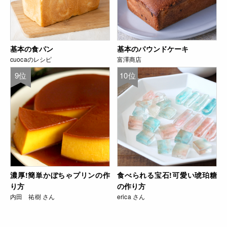
基本の食パン
基本のパウンドケーキ
cuocaのレシピ
富澤商店
9位
10位
濃厚!簡単かぼちゃプリンの作
食べられる宝石!可愛い琥珀糖
り方
の作り方
内田 祐樹 さん
erica さん