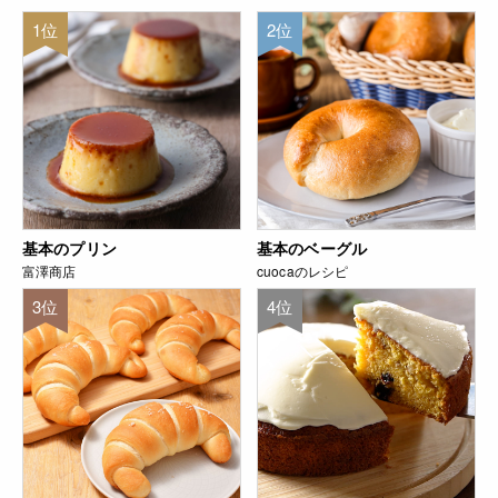
1位
2位
基本のプリン
基本のベーグル
富澤商店
cuocaのレシピ
3位
4位