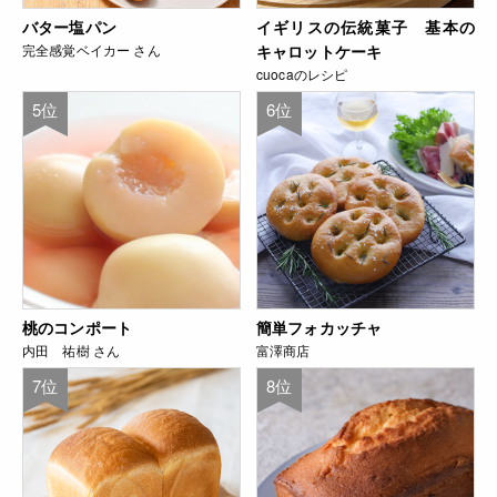
バター塩パン
イギリスの伝統菓子 基本の
完全感覚ベイカー さん
キャロットケーキ
cuocaのレシピ
5位
6位
桃のコンポート
簡単フォカッチャ
内田 祐樹 さん
富澤商店
7位
8位