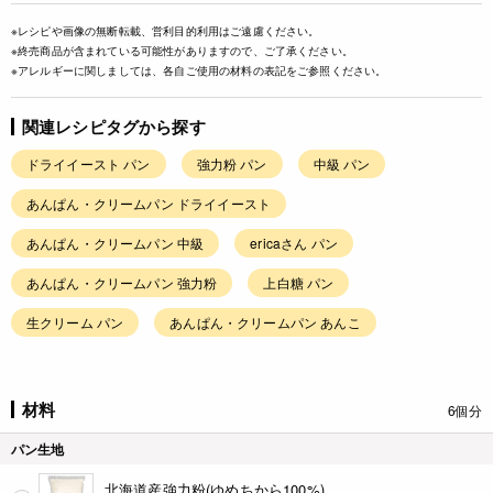
※レシピや画像の無断転載、営利目的利用はご遠慮ください。
※終売商品が含まれている可能性がありますので、ご了承ください。
※アレルギーに関しましては、各自ご使用の材料の表記をご参照ください。
関連レシピタグから探す
ドライイースト パン
強力粉 パン
中級 パン
あんぱん・クリームパン ドライイースト
あんぱん・クリームパン 中級
ericaさん パン
あんぱん・クリームパン 強力粉
上白糖 パン
生クリーム パン
あんぱん・クリームパン あんこ
材料
6個分
パン生地
北海道産強力粉(ゆめちから100%)