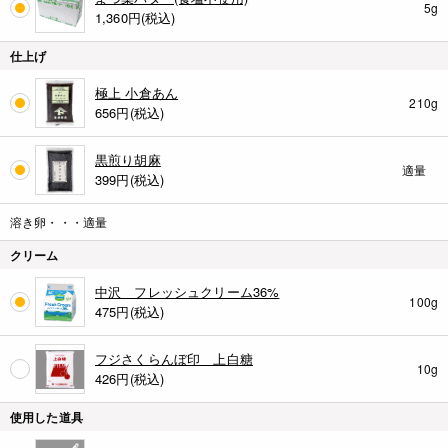
5g
1,360
円(税込)
仕上げ
極上 小倉あん
210g
656
円(税込)
黒煎り胡麻
適量
399
円(税込)
溶き卵・・・適量
クリーム
中沢 フレッシュクリーム36%
100g
475
円(税込)
フジさくらんぼ印 上白糖
10g
426
円(税込)
使用した道具