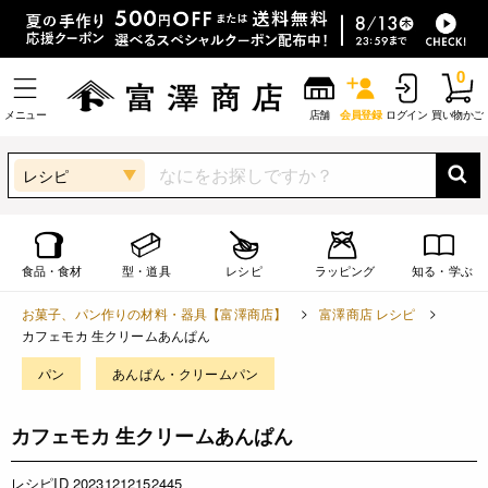
0
メニュー
店舗
会員登録
ログイン
買い物かご
レシピ
食品・食材
型・道具
レシピ
ラッピング
知る・学ぶ
お菓子、パン作りの材料・器具【富澤商店】
富澤商店 レシピ
カフェモカ 生クリームあんぱん
パン
あんぱん・クリームパン
カフェモカ 生クリームあんぱん
レシピID 20231212152445