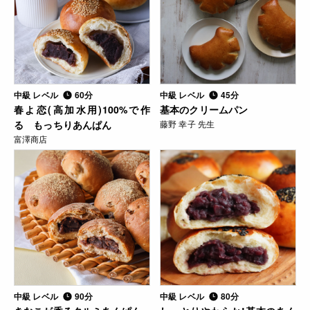
中級 レベル
60分
中級 レベル
45分
春よ恋(高加水用)100%で作
基本のクリームパン
る もっちりあんぱん
藤野 幸子 先生
富澤商店
中級 レベル
90分
中級 レベル
80分