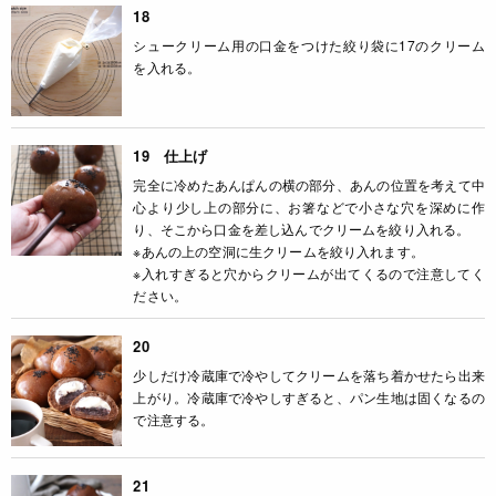
18
シュークリーム用の口金をつけた絞り袋に17のクリーム
を入れる。
19 仕上げ
完全に冷めたあんぱんの横の部分、あんの位置を考えて中
心より少し上の部分に、お箸などで小さな穴を深めに作
り、そこから口金を差し込んでクリームを絞り入れる。
※あんの上の空洞に生クリームを絞り入れます。
※入れすぎると穴からクリームが出てくるので注意してく
ださい。
20
少しだけ冷蔵庫で冷やしてクリームを落ち着かせたら出来
上がり。冷蔵庫で冷やしすぎると、パン生地は固くなるの
で注意する。
21