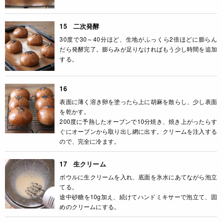
15 二次発酵
30度で30～40分ほど、生地がふっくら2倍ほどに膨らん
だら発酵完了。膨らみが足りなければもう少し時間を追加
する。
16
表面に薄く溶き卵を塗ったら上に胡麻を散らし、少し表面
を乾かす。
200度に予熱したオーブンで10分焼き、焼き上がったらす
ぐにオーブンから取り出し網に出す。クリームを注入する
ので、完全に冷ます。
17 生クリーム
ボウルに生クリームを入れ、底面を氷水にあてながら泡立
てる。
途中砂糖を10g加え、続けてハンドミキサーで泡立て、固
めのクリームにする。