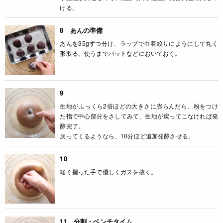
ける。
8 あんの準備
あんを35gずつ分け、ラップで巾着絞りにようにして丸く
形取る。使うまでバットなどにおいておく。
9
生地がふっくら2倍ほどの大きさに膨らんだら、粉をつけ
た指で中心部分をさしてみて、生地が戻ってこなければ発
酵完了。
戻ってくるようなら、10分ほど追加発酵させる。
10
軽く握った手で優しくガスを抜く。
11 分割・ベンチタイム