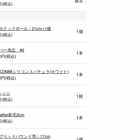
適宜
円(税込)
カクックボール / 21cm×1個
1個
円(税込)
バー泡立 #9
1本
0
円(税込)
MIZAWAシリコンスパチュラ(ホワイト)
1本
0
円(税込)
レッジ
1枚
円(税込)
Matfer刷毛3cm
1本
円(税込)
ブリッドパウンド型 / 17cm
1個