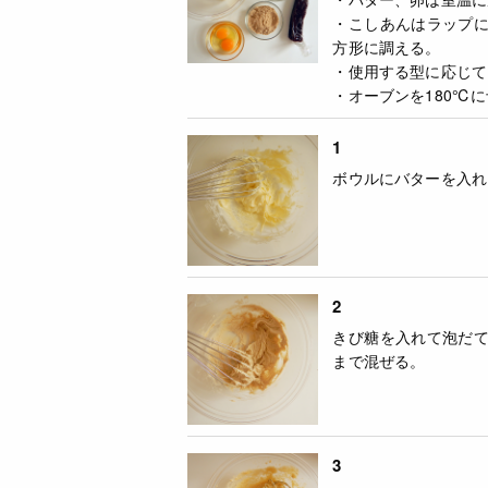
・こしあんはラップ
方形に調える。
・使用する型に応じて
・オーブンを180℃
1
ボウルにバターを入れ
2
きび糖を入れて泡だ
まで混ぜる。
3