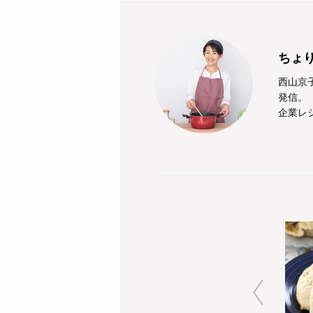
ちょり
西山京
発信。
企業レ