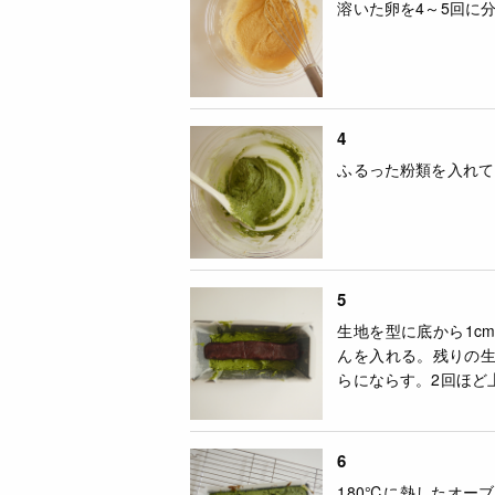
溶いた卵を4～5回に
4
ふるった粉類を入れて
5
生地を型に底から1c
んを入れる。残りの
らにならす。2回ほど
6
180℃に熱したオー