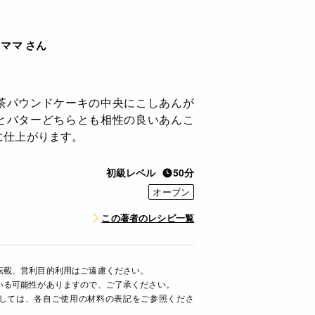
ママ さん
茶パウンドケーキの中央にこしあんが
とバターどちらとも相性の良いあんこ
に仕上がります。
初級レベル
50分
オーブン
この著者のレシピ一覧
転載、営利目的利用はご遠慮ください。
いる可能性がありますので、ご了承ください。
ましては、各自ご使用の材料の表記をご参照くださ