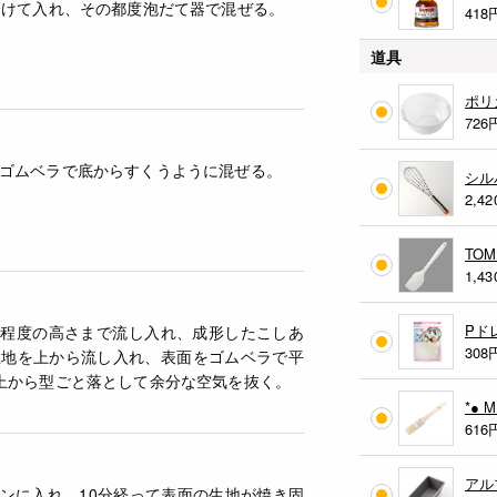
分けて入れ、その都度泡だて器で混ぜる。
418
道具
ポリ
726
ゴムベラで底からすくうように混ぜる。
シル
2,42
TO
1,43
Pド
m程度の高さまで流し入れ、成形したこしあ
308
生地を上から流し入れ、表面をゴムベラで平
上から型ごと落として余分な空気を抜く。
*● 
616
アル
ブンに入れ、10分経って表面の生地が焼き固