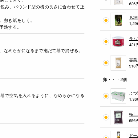
626
に包み、パウンド型の横の長さに合わせて正
TO
、敷き紙をしく。
1,29
に予熱する。
ラム
421
、なめらかになるまで泡だて器で混ぜる。
喜美
518
卵・・・2個
よつ
て器で空気を入れるように、なめらかになる
1,36
極上
656
ドー