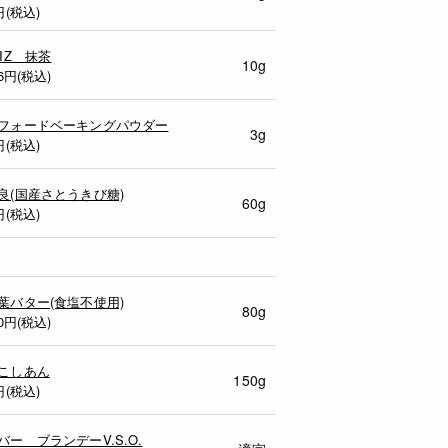
円(税込)
MIZ 抹茶
10g
6
円(税込)
フォードベーキングパウダー
3g
円(税込)
良(国産さとうきび糖)
60g
円(税込)
葉バター(食塩不使用)
80g
0
円(税込)
こしあん
150g
円(税込)
バー ブランデーV.S.O.