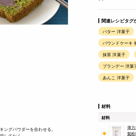
関連レシピタグ
バター 洋菓子
パウンドケーキ 
抹茶 洋菓子
ブランデー 洋菓
あんこ 洋菓子
材料
材料
薄力
キングパウダーを合わせる。
製粉)
戻しておく。