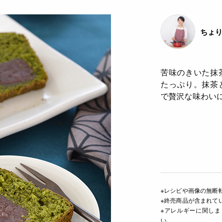
ちょり
苦味のきいた抹
たっぷり。抹茶
で贅沢な味わい
※レシピや画像の無断
※終売商品が含まれて
※アレルギーに関し
い。