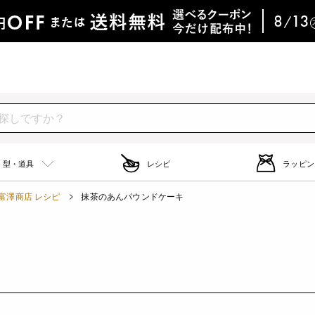
型・道具
レシピ
ラッピン
富澤商店 レシピ
抹茶のあんパウンドケーキ