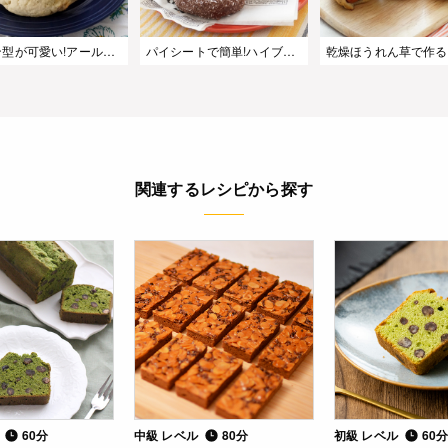
レモン型が可愛い!アールグレイレモンパン
パイシートで簡単!ハイブリッドスイーツ『クロナッツ』
関連するレシピから探す
ル
60分
中級 レベル
80分
初級 レベル
60