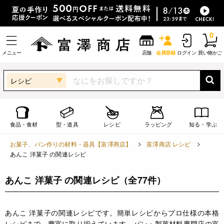
0
メニュー
店舗
会員登録
ログイン
買い物かご
レシピ
食品・食材
型・道具
レシピ
ラッピング
知る・学ぶ
お菓子、パン作りの材料・器具【富澤商店】
富澤商店 レシピ
あんこ 洋菓子 の関連レシピ
あんこ 洋菓子 の関連レシピ
（全77件）
あんこ 洋菓子の関連レシピです。簡単レシピからプロ仕様の本格
レシピまで、豊富に取り揃えています。パン・製菓材料専門店の富