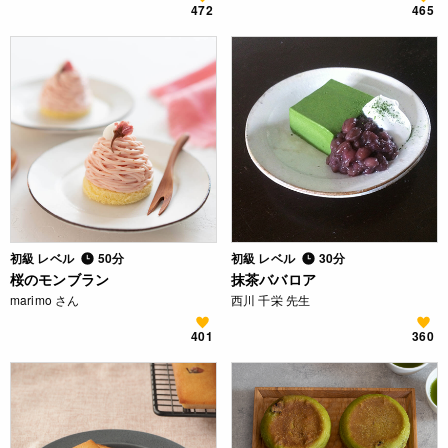
472
465
初級 レベル
50分
初級 レベル
30分
桜のモンブラン
抹茶ババロア
marimo さん
西川 千栄 先生
401
360