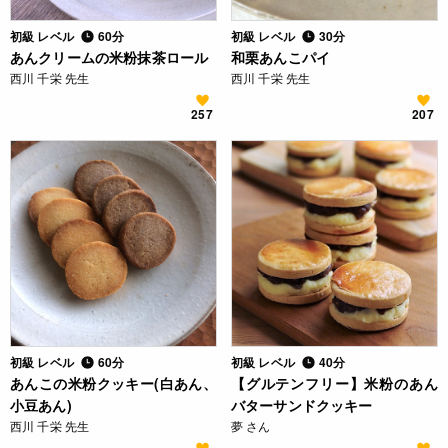
初級 レベル
60分
初級 レベル
30分
あんクリームの米粉抹茶ロール
和栗あんこパイ
西川 千栄 先生
西川 千栄 先生
257
207
初級 レベル
60分
初級 レベル
40分
あんこの米粉クッキー(白あん、
【グルテンフリー】米粉のあん
小豆あん)
バターサンドクッキー
西川 千栄 先生
夢 さん