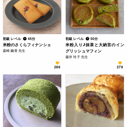
初級 レベル
45分
初級 レベル
50分
米粉のさくらフィナンシェ
米粉入り♪抹茶と大納言のイン
森崎 繭香 先生
グリッシュマフィン
藤井 玲子 先生
286
279