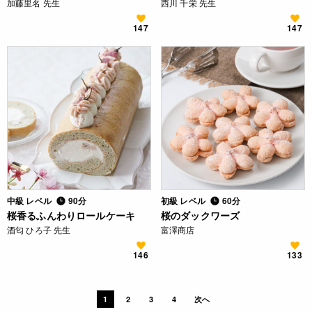
加藤里名 先生
西川 千栄 先生
147
147
中級 レベル
90分
初級 レベル
60分
桜香るふんわりロールケーキ
桜のダックワーズ
酒匂 ひろ子 先生
富澤商店
146
133
1
2
3
4
次へ