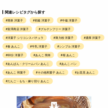
関連レシピタグから探す
#簡単 洋菓子
#初級 洋菓子
#中級 洋菓子
#富澤商店 洋菓子
#グルテンフリー 洋菓子
#洋菓子 シリコンスパチュラ
#薄力粉 洋菓子
#濃厚 洋菓子
#春 あんこ
#牛乳 洋菓子
#シンプル 洋菓子
#60分 洋菓子
#あんこ 簡単
#桜 あんこ
#あんぱん・クリームパン あんこ
#あんこ パン
#あんこ 和菓子
#その他和菓子 あんこ
#お花見 あんこ
#だんご・もち・練り切り あんこ