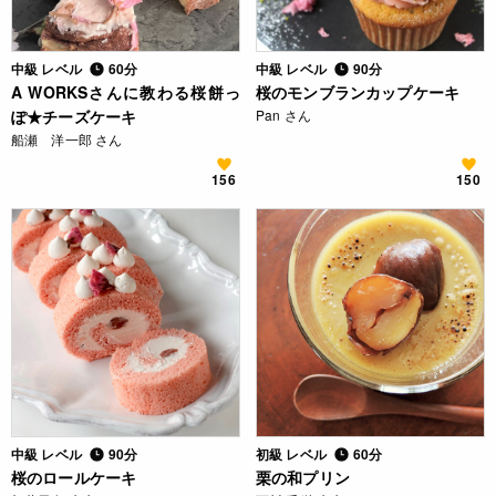
中級 レベル
60分
中級 レベル
90分
A WORKSさんに教わる桜餅っ
桜のモンブランカップケーキ
ぽ★チーズケーキ
Pan さん
船瀬 洋一郎 さん
156
150
中級 レベル
90分
初級 レベル
60分
桜のロールケーキ
栗の和プリン