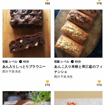
198
176
初級 レベル
40分
初級 レベル
40分
あん入りしっとりブラウニー
あんこ入り米粉と和三盆のフィ
西川 千栄 先生
ナンシェ
西川 千栄 先生
175
173