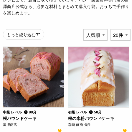
澤商店公式なら、必要な材料もまとめて購入可能。おうちで手作り
を楽しめます。
もっと絞り込む
中級 レベル
80分
初級 レベル
50分
桜パウンドケーキ
桜の米粉パウンドケーキ
富澤商店
森崎 繭香 先生