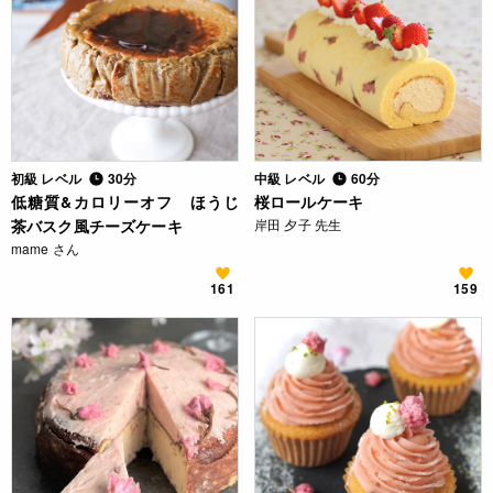
初級 レベル
30分
中級 レベル
60分
低糖質&カロリーオフ ほうじ
桜ロールケーキ
茶バスク風チーズケーキ
岸田 夕子 先生
mame さん
161
159