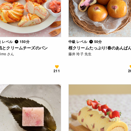
級 レベル
150分
中級 レベル
50分
餡とクリームチーズのパン
桜クリームたっぷり!春のあんぱ
rimo さん
藤井 玲子 先生
211
2