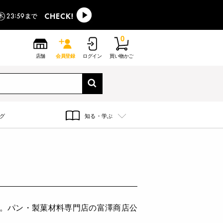
0
店舗
会員登録
ログイン
買い物かご
グ
知る・学ぶ
す。パン・製菓材料専門店の富澤商店公