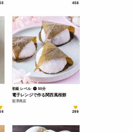
65
458
初級 レベル
50分
電子レンジで作る関西風桜餅
富澤商店
04
299