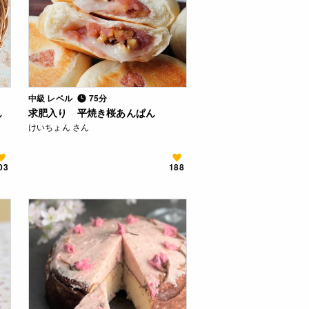
中級 レベル
75分
ん
求肥入り 平焼き桜あんぱん
けいちょん さん
03
188