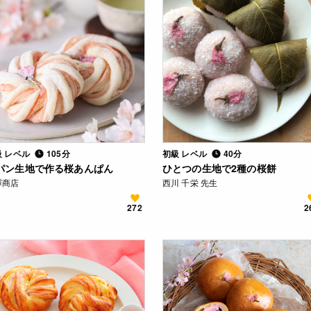
級 レベル
105分
初級 レベル
40分
パン生地で作る桜あんぱん
ひとつの生地で2種の桜餅
澤商店
西川 千栄 先生
272
2