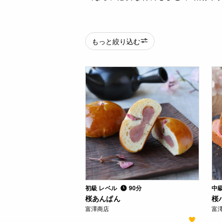
もっと絞り込む
初級 レベル
90分
中
桜あんぱん
桜
富澤商店
富