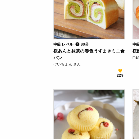
中級 レベル
80分
中
桜あんと抹茶の春色うずまきミニ食
桜
パン
ma
けいちょん さん
229