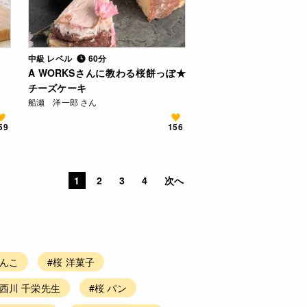
中級 レベル
60分
A WORKSさんに教わる桜餅っぽ★
チーズケーキ
船瀬 洋一郎 さん
59
156
1
2
3
4
次へ
あんこ
#桜 洋菓子
 西川 千栄先生
#桜 パン