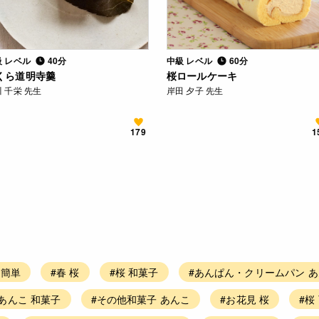
級 レベル
40分
中級 レベル
60分
くら道明寺羹
桜ロールケーキ
 千栄 先生
岸田 夕子 先生
179
1
 簡単
#春 桜
#桜 和菓子
#あんぱん・クリームパン 
#あんこ 和菓子
#その他和菓子 あんこ
#お花見 桜
#桜