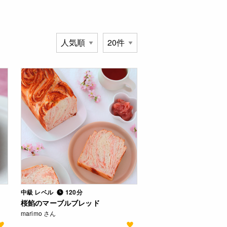
中級 レベル
120分
桜餡のマーブルブレッド
marimo さん