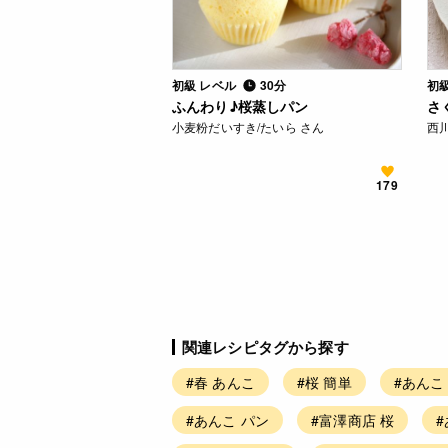
初級 レベル
30分
初
ふんわり♪桜蒸しパン
さ
小麦粉だいすき/たいら さん
西川
179
関連レシピタグから探す
#春 あんこ
#桜 簡単
#あんこ
#あんこ パン
#富澤商店 桜