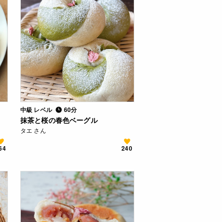
中級 レベル
60分
抹茶と桜の春色ベーグル
タエ さん
64
240