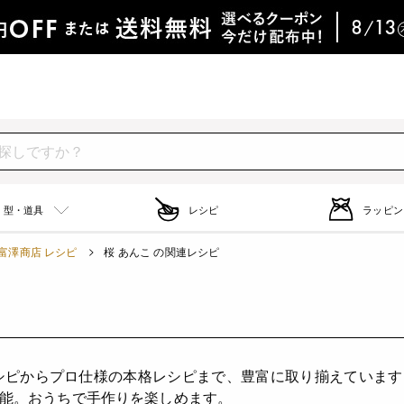
型・道具
レシピ
ラッピン
富澤商店 レシピ
桜 あんこ の関連レシピ
）
シピからプロ仕様の本格レシピまで、豊富に取り揃えていま
能。おうちで手作りを楽しめます。