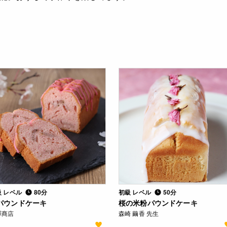
級 レベル
80分
初級 レベル
50分
パウンドケーキ
桜の米粉パウンドケーキ
澤商店
森崎 繭香 先生