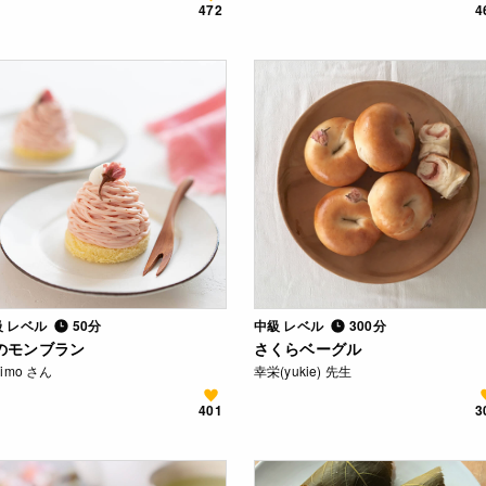
472
4
級 レベル
50分
中級 レベル
300分
のモンブラン
さくらベーグル
rimo さん
幸栄(yukie) 先生
401
3