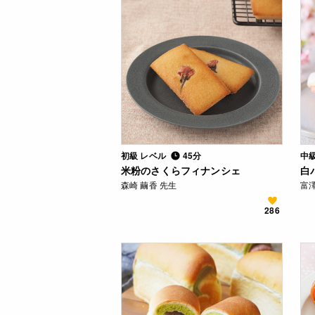
初級 レベル
45分
中
米粉のさくらフィナンシェ
白
森崎 繭香 先生
富
286