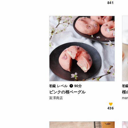
841
初級 レベル
90分
初
ピンクの桜ベーグル
桜
富澤商店
ma
436