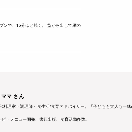
ーブンで、15分ほど焼く。 型から出して網の
ママ さん
子:料理家・調理師・食生活/食育アドバイザー。「子どもも大人も一
シピ・メニュー開発、書籍出版、食育活動多数。