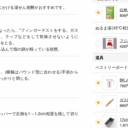
にかける湯せん発酵がおすすめです。
白神
806
ぬるま湯(35℃程度
なったら、*フィンガーテストをする。ガス
る。ラップなどをして乾燥させないように
フジ
ムをとる。
426
し込んで指の跡が残っている状態。
道具
ペストリーボード
。(横幅はパウンド型に合わせる)手前から
っかりと閉じる。
BK
792
ガス
880
ッパーで左側を1～1.2cm程度を残して切り
17
1,87