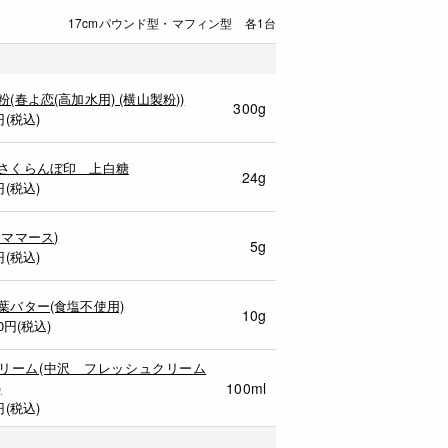
17cmパウンド型・マフィン型 各1台
粉(春よ恋(高加水用) (横山製粉))
300g
円(税込)
さくらんぼ印 上白糖
24g
円(税込)
シママース)
5g
円(税込)
葉バター(食塩不使用)
10g
0
円(税込)
リーム(中沢 フレッシュクリーム
)
100ml
円(税込)