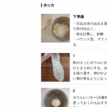
作り方
下準備
・仕込み水のぬるま
て約10分おく。
・粉を計量し、砂糖、
・パウンド型、マフィ
る。
1
粉の入ったボウルに
ひとまとめにする。
を繰り返す。伸びが
い膜が張るようになっ
2
ボウルにバター(分量
塗っておくのもおすす