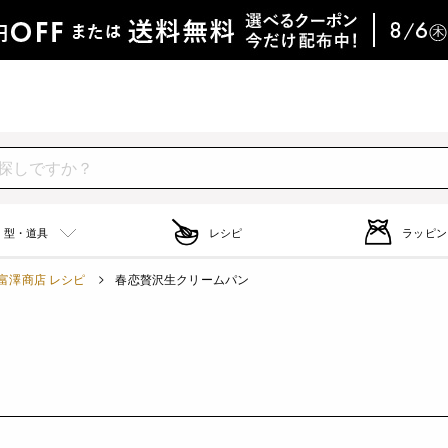
型・道具
レシピ
ラッピン
富澤商店 レシピ
春恋贅沢生クリームパン