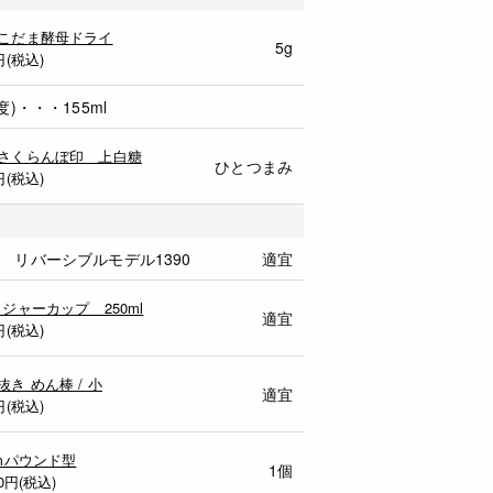
こだま酵母ドライ
5g
円(税込)
)・・・155ml
さくらんぼ印 上白糖
ひとつまみ
円(税込)
 リバーシブルモデル1390
適宜
メジャーカップ 250ml
適宜
円(税込)
抜き めん棒 / 小
適宜
円(税込)
cmパウンド型
1個
0
円(税込)