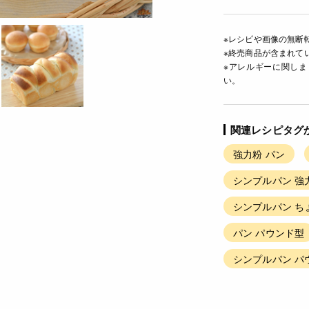
※レシピや画像の無断
※終売商品が含まれて
※アレルギーに関し
い。
関連レシピタグ
強力粉 パン
シンプルパン 強
シンプルパン ち
パン パウンド型
シンプルパン パ