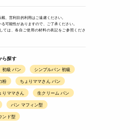
転載、営利目的利用はご遠慮ください。
いる可能性がありますので、ご了承ください。
ましては、各自ご使用の材料の表記をご参照くださ
から探す
初級 パン
シンプルパン 初級
力粉
ちょりママさん パン
ょりママさん
生クリーム パン
パン マフィン型
ウンド型