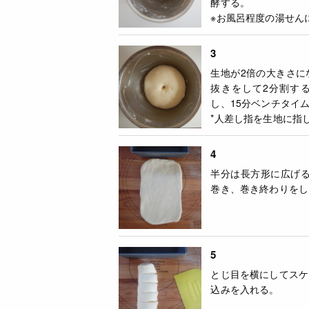
酵する。
※お風呂程度の湯せん
3
生地が2倍の大きさに
抜きをして2分割す
し、15分ベンチタイ
*人差し指を生地に指
4
半分は長方形に広げる
巻き、巻き終わりをし
5
とじ目を横にしてスケ
込みを入れる。