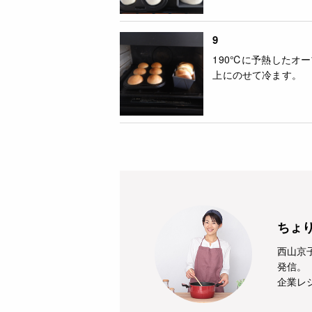
9
190℃に予熱したオ
上にのせて冷ます。
ちょり
西山京
発信。
企業レ