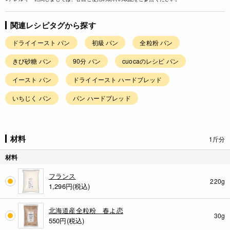
関連レシピタグから探す
ドライイースト パン
初級 パン
全粒粉 パン
きび砂糖 パン
90分 パン
cuocaのレシピ パン
イースト パン
ドライイースト ハードブレッド
いちじく パン
パン ハードブレッド
材料
1斤分
材料
フランス
220g
1,296
円(税込)
北海道産全粒粉 春よ恋
30g
550
円(税込)