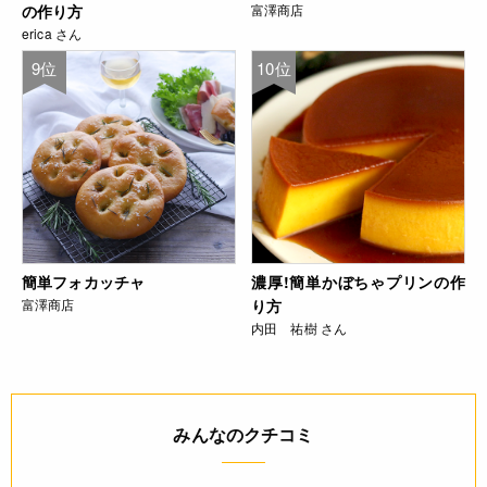
の作り方
富澤商店
erica さん
9位
10位
簡単フォカッチャ
濃厚!簡単かぼちゃプリンの作
富澤商店
り方
内田 祐樹 さん
みんなのクチコミ