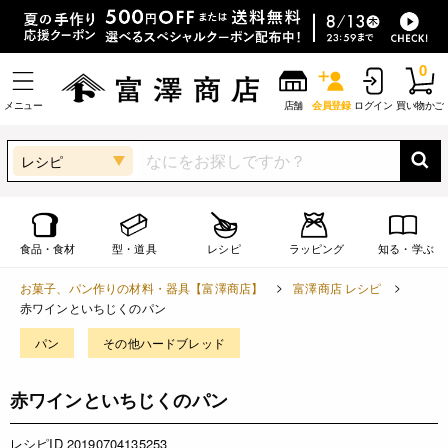
0
メニュー
店舗
会員登録
ログイン
買い物かご
レシピ
食品・食材
型・道具
レシピ
ラッピング
知る・学ぶ
お菓子、パン作りの材料・器具【富澤商店】
富澤商店 レシピ
赤ワインといちじくのパン
パン
その他ハードブレッド
赤ワインといちじくのパン
レシピID 20190704135253