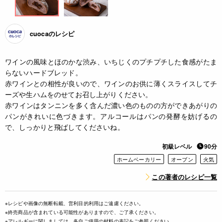
cuocaのレシピ
ワインの風味とほのかな渋み、いちじくのプチプチした食感がたま
らないハードブレッド。
赤ワインとの相性が良いので、ワインのお供に薄くスライスしてチ
ーズや生ハムをのせてお召し上がりください。
赤ワインはタンニンを多く含んだ濃い色のものの方ができあがりの
パンがきれいに色づきます。アルコールはパンの発酵を妨げるの
で、しっかりと飛ばしてくださいね。
初級レベル
90分
ホームベーカリー
オーブン
火気
この著者のレシピ一覧
※レシピや画像の無断転載、営利目的利用はご遠慮ください。
※終売商品が含まれている可能性がありますので、ご了承ください。
※アレルギーに関しましては、各自ご使用の材料の表記をご参照ください。