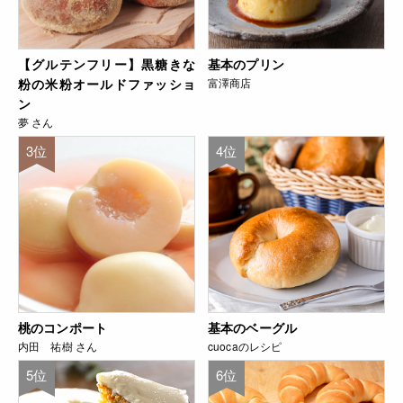
【グルテンフリー】黒糖きな
基本のプリン
粉の米粉オールドファッショ
富澤商店
ン
夢 さん
3位
4位
桃のコンポート
基本のベーグル
内田 祐樹 さん
cuocaのレシピ
5位
6位