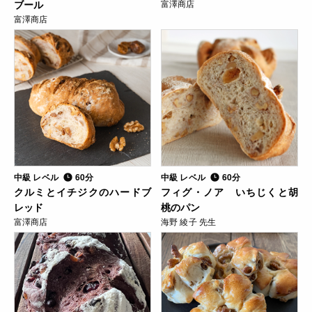
ブール
富澤商店
富澤商店
中級 レベル
60分
中級 レベル
60分
クルミとイチジクのハードブ
フィグ・ノア いちじくと胡
レッド
桃のパン
富澤商店
海野 綾子 先生