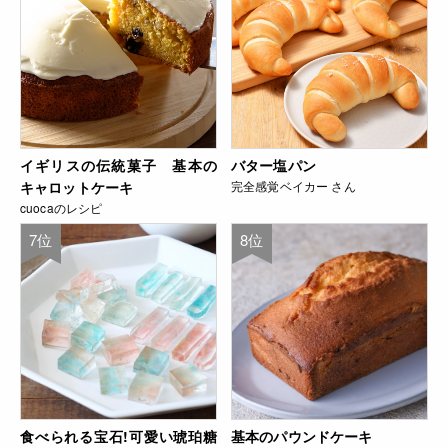
イギリスの伝統菓子 基本の
バター塩パン
キャロットケーキ
完全感覚ベイカー さん
cuocaのレシピ
7位
8位
食べられる宝石!可愛い琥珀糖
基本のパウンドケーキ