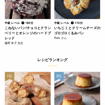
中級 レベル
180分
中級 レベル
110分
こねないパン!チョコとクラン
いちじくとクリームチーズの
ベリーとオレンジのハードブ
ゴロゴロくるみパン
レッド
Ralu さん
藤野 幸子 先生
レシピランキング
1位
2位