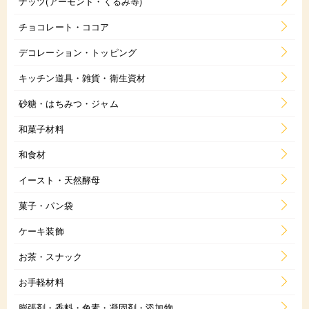
ナッツ(アーモンド・くるみ等)
チョコレート・ココア
デコレーション・トッピング
キッチン道具・雑貨・衛生資材
砂糖・はちみつ・ジャム
和菓子材料
和食材
イースト・天然酵母
菓子・パン袋
ケーキ装飾
お茶・スナック
お手軽材料
膨張剤・香料・色素・凝固剤・添加物