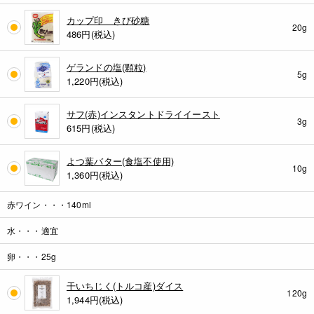
カップ印 きび砂糖
20g
486
円(税込)
ゲランドの塩(顆粒)
5g
1,220
円(税込)
サフ(赤)インスタントドライイースト
3g
615
円(税込)
よつ葉バター(食塩不使用)
10g
1,360
円(税込)
赤ワイン・・・140ml
水・・・適宜
卵・・・25g
干いちじく(トルコ産)ダイス
120g
1,944
円(税込)