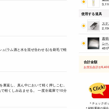
3,11
使用する道具
ステ
2,15
透明
シー
451
シュ(ラム酒と水を混ぜ合わせる)を刷毛で軽
合計金額
お支払合計が6,4
う)を裏返し、真ん中において軽く押しこむ。
で軽くしみ込ませる。 一度冷蔵庫で10分
＊チェックボ
＊材料重複の場合