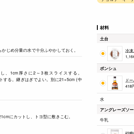
材料
土台
らかじめ分量の水で十分ふやかしておく。
冷凍
1,16
ポンシュ
し、1cm厚さに2～3枚スライスする。
カットする。継ぎはぎでよい。別に21×5cm (中
ドー
418
水
アングレーズソー
21cmにカットし、トヨ型に敷きこむ。
牛乳
砂糖