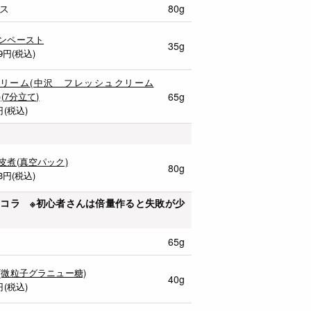
ス
80g
ンペースト
35g
9
円(税込)
リーム(中沢 フレッシュクリーム
)(7分立て)
65g
円(税込)
皮煮(真空パック)
80g
3
円(税込)
コラ ※初心者さんは倍量作ると失敗が少
65g
(微粒子グラニュー糖)
40g
円(税込)