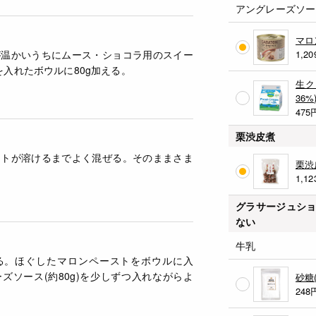
アングレーズソー
マロ
が温かいうちにムース・ショコラ用のスイー
1,20
)を入れたボウルに80g加える。
生ク
36%
475
栗渋皮煮
ートが溶けるまでよく混ぜる。そのままさま
栗渋
1,12
グラサージュショ
ない
牛乳
る。ほぐしたマロンペーストをボウルに入
ズソース(約80g)を少しずつ入れながらよ
砂糖
248