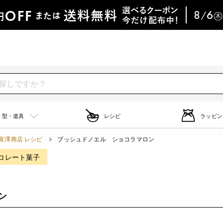
型・道具
レシピ
ラッピン
富澤商店 レシピ
ブッシュドノエル ショコラマロン
コレート菓子
ン