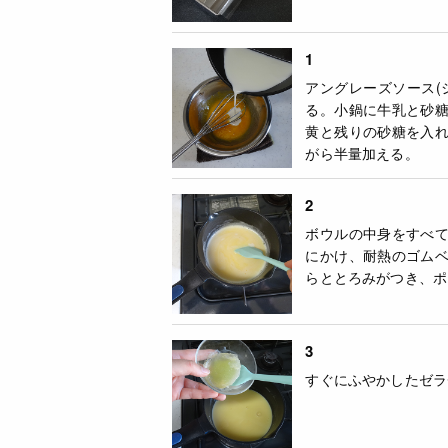
1
アングレーズソース(
る。小鍋に牛乳と砂
黄と残りの砂糖を入
がら半量加える。
2
ボウルの中身をすべ
にかけ、耐熱のゴム
らととろみがつき、ポ
3
すぐにふやかしたゼラ