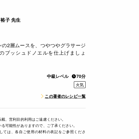
裕子 先生
ンの2層ムースを、つやつやグラサージ
のブッシュドノエルを仕上げましょ
中級レベル
70分
火気
この著者のレシピ一覧
転載、営利目的利用はご遠慮ください。
いる可能性がありますので、ご了承ください。
ましては、各自ご使用の材料の表記をご参照くださ