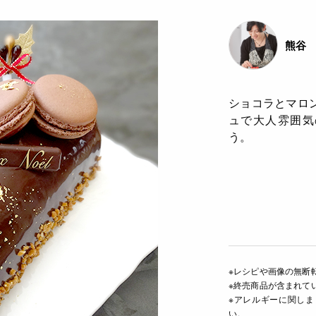
熊谷 
ショコラとマロ
ュで大人雰囲気
う。
※レシピや画像の無断
※終売商品が含まれて
※アレルギーに関し
い。