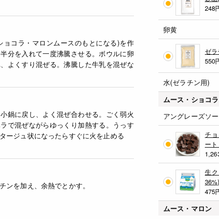
248
卵黄
ショコラ・マロンムースのもとになる)を作
ゼラ
糖半分を入れて一度沸騰させる。ボウルに卵
550
れ、よくすり混ぜる。沸騰した牛乳を混ぜな
水(ゼラチン用)
ムース・ショコラ
て小鍋に戻し、よく混ぜ合わせる。ごく弱火
アングレーズソー
ベラで混ぜながらゆっくり加熱する。うっす
チョ
タージュ状になったらすぐに火を止める
ート
1,26
生ク
36%
チンを加え、余熱でとかす。
475
ムース・マロン