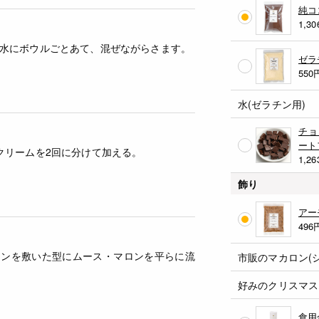
純コ
1,30
水にボウルごとあて、混ぜながらさます。
ゼラ
550
水(ゼラチン用)
チョ
ート
クリームを2回に分けて加える。
1,26
飾り
アー
496
ァンを敷いた型にムース・マロンを平らに流
市販のマカロン(
好みのクリスマス
食用