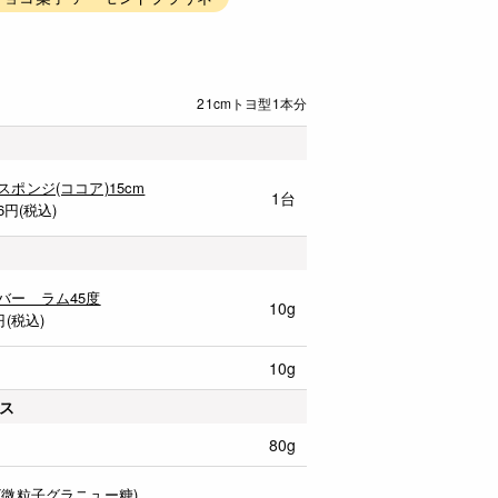
21cmトヨ型1本分
スポンジ(ココア)15cm
1台
6
円(税込)
バー ラム45度
10g
円(税込)
10g
ス
80g
(微粒子グラニュー糖)