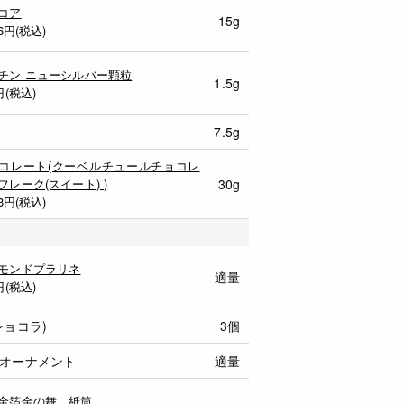
コア
15g
6
円(税込)
チン ニューシルバー顆粒
1.5g
円(税込)
7.5g
コレート(クーベルチュールチョコレ
フレーク(スイート) )
30g
3
円(税込)
モンドプラリネ
適量
円(税込)
ショコラ)
3個
オーナメント
適量
金箔金の舞 紙筒