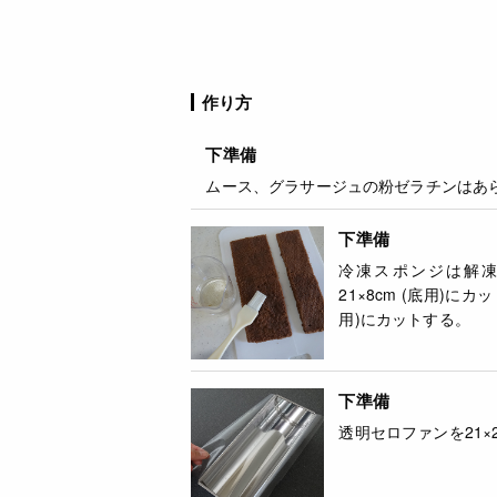
作り方
下準備
ムース、グラサージュの粉ゼラチンはあ
下準備
冷凍スポンジは解凍
21×8cm (底用)に
用)にカットする。
下準備
透明セロファンを21×