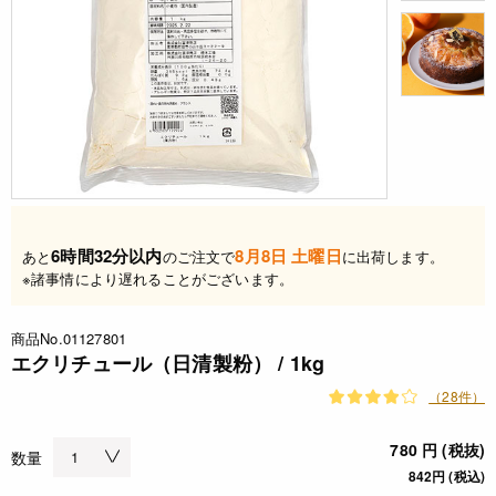
6時間32分以内
8月8日 土曜日
あと
のご注文で
に出荷します。
※諸事情により遅れることがございます。
商品No.01127801
エクリチュール（日清製粉） / 1kg
（28件）
780 円 (税抜)
数量
842円 (税込)