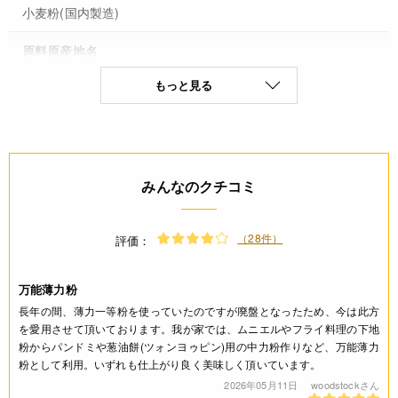
小麦粉(国内製造)
原料原産地名
もっと見る
小麦粉(国内製造)
保存方法(未開封)
直射日光・高温多湿を避け、冷暗所にて保存
みんなのクチコミ
賞味期限(未開封時)
※製造日を起点とした期限です。
（28件）
評価：
製造日から180日
万能薄力粉
アレルギー
長年の間、薄力一等粉を使っていたのですが廃盤となったため、今は此方
を愛用させて頂いております。我が家では、ムニエルやフライ料理の下地
小麦(特定原材料8品目)
粉からパンドミや葱油餅(ツォンヨゥピン)用の中力粉作りなど、万能薄力
粉として利用。いずれも仕上がり良く美味しく頂いています。
コンタミネーション
2026年05月11日
woodstockさん