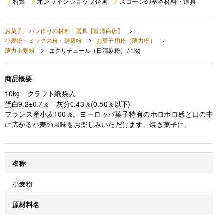
特集
オンラインショップ企画
スコーンの基本材料・道具
お菓子、パン作りの材料・器具【富澤商店】
小麦粉・ミックス粉・雑穀粉
お菓子用粉（薄力粉）
薄力小麦粉
エクリチュール（日清製粉） / 1kg
商品概要
10kg クラフト紙袋入
蛋白9.2±0.7％ 灰分0.43％(0.50％以下)
フランス産小麦100％。ヨーロッパ菓子特有のホロホロ感と口の中
に広がる小麦の風味をお楽しみいただけます。焼き菓子に。
名称
小麦粉
原材料名