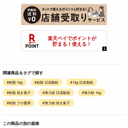
関連商品をタグで探す
#粉類 1kg
#粉類 日清製粉
#1kg 日清製粉
#粉類 焼き菓子
#薄力粉 日清製粉
#薄力粉 1kg
#粉類 プロ愛用
#薄力粉 焼き菓子
この商品の別の規格