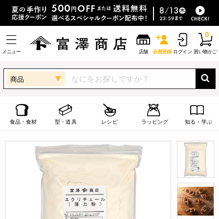
0
メニュー
店舗
会員登録
ログイン
買い物かご
商品
食品・食材
型・道具
レシピ
ラッピング
知る・学ぶ