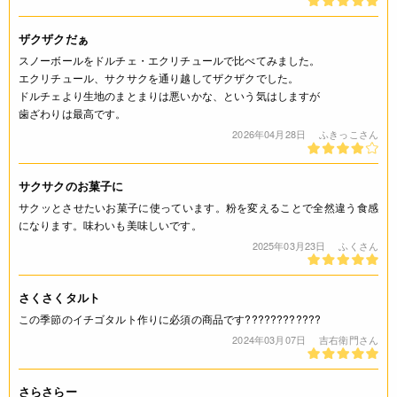
なし
ザクザクだぁ
栄養成分表示
スノーボールをドルチェ・エクリチュールで比べてみました。
エクリチュール、サクサクを通り越してザクザクでした。
(100g当たり) エネルギー 365kcal たんぱく質 9.2g 脂質 1.6g
ドルチェより生地のまとまりは悪いかな、という気はしますが
炭水化物 74.4g 食塩相当量 0.0g 灰分 0.43g *この表示値は、
歯ざわりは最高です。
目安です。
2026年04月28日
ふきっこさん
注意事項
サクサクのお菓子に
* 蛋白・灰分値は原料状況により変動することがあります。
サクッとさせたいお菓子に使っています。粉を変えることで全然違う食感
になります。味わいも美味しいです。
◆商品の在庫・販売状況について◆
2025年03月23日
ふくさん
・諸事情により、予告なく販売終了になる場合がございます。
予めご了承ください。
さくさくタルト
・当サイトに掲載されている商品は、ご購入可能な状態にあっ
ても必ずしも在庫を保証するものではありません。予めご了承
この季節のイチゴタルト作りに必須の商品です????????????
ください。
2024年03月07日
吉右衛門さん
詳細
さらさらー