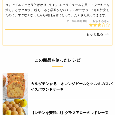
・原料小麦の原料原産地：フランス
今までドルチェと宝笠ばかりでした。エクリチュールを買ってクッキーを
焼く。とサクサク。粉もふるう必要がないくらいサラサラ。1キロ注文し
たのに、すぐなくなったから明日店舗に行って、たくさん買ってきます。
JANコード
2023年10月18日
もちまるさん
4932503122926
もっと見る
この商品を使ったレシピ
カルダモン香る オレンジピールとクルミのスパ
イスパウンドケーキ
【レモンを贅沢に!】グラスアローのマドレーヌ