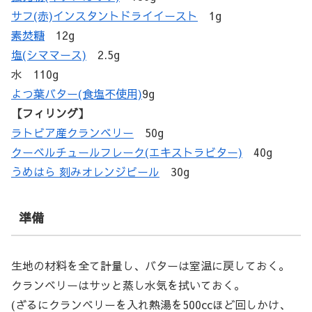
サフ(赤)インスタントドライイースト
1g
素焚糖
12g
塩(シママース)
2.5g
水 110g
よつ葉バター(食塩不使用)
9g
【フィリング】
ラトビア産クランベリー
50g
クーベルチュールフレーク(エキストラビター)
40g
うめはら 刻みオレンジピール
30g
準備
生地の材料を全て計量し、バターは室温に戻しておく。
クランベリーはサッと蒸し水気を拭いておく。
(ざるにクランベリーを入れ熱湯を500ccほど回しかけ、