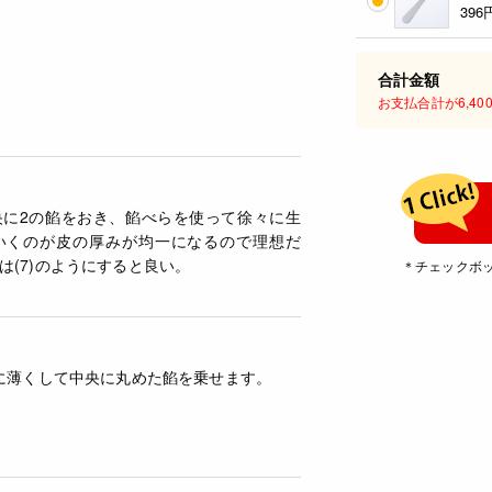
396
合計金額
お支払合計が6,4
央に2の餡をおき、餡べらを使って徐々に生
いくのが皮の厚みが均一になるので理想だ
は(7)のようにすると良い。
＊チェックボ
形に薄くして中央に丸めた餡を乗せます。