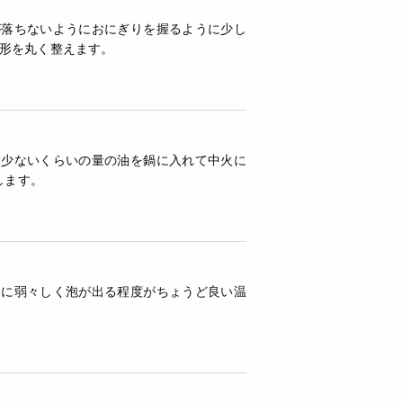
が落ちないようにおにぎりを握るように少し
形を丸く整えます。
し少ないくらいの量の油を鍋に入れて中火に
にします。
きに弱々しく泡が出る程度がちょうど良い温