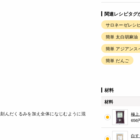
関連レシピタグ
サロネーゼレシピ
簡単 太白胡麻油
簡単 アジアンス
簡単 だんご
材料
材料
と刻んだくるみを加え全体になじむように混
極上
656
白す