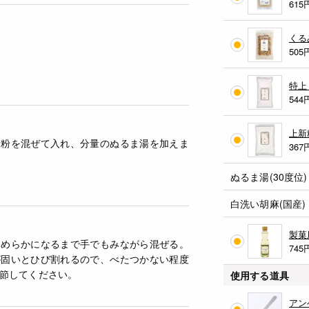
615
くる
。
505
特上
544
上新
新粉を混ぜて入れ、分量のぬるま湯を加えま
367
ぬるま湯(30度位)
白洗い胡麻(国産)
製菓
なめらかになるまで手でもみながら混ぜる。
745
が固いとひび割れるので、べたつかない程度
節してください。
使用する道具
アン