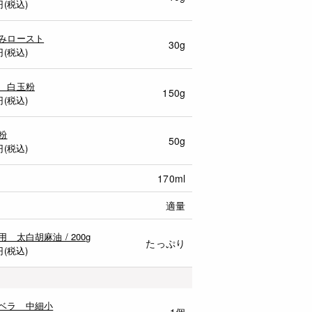
円(税込)
みロースト
30g
円(税込)
 白玉粉
150g
円(税込)
粉
50g
円(税込)
170ml
適量
用 太白胡麻油 / 200g
たっぷり
円(税込)
ベラ 中細小
1個