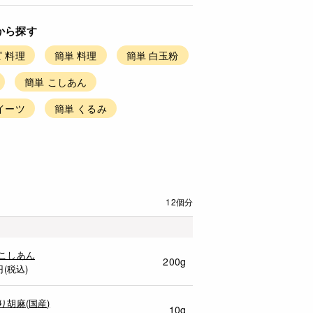
から探す
 料理
簡単 料理
簡単 白玉粉
簡単 こしあん
イーツ
簡単 くるみ
12個分
こしあん
200g
円(税込)
り胡麻(国産)
10g