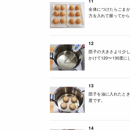
11
全体につけたらごま
力を入れて握ってから
12
団子の大きさより少
かけて120〜130度
13
団子を油に入れたと
度です。
14