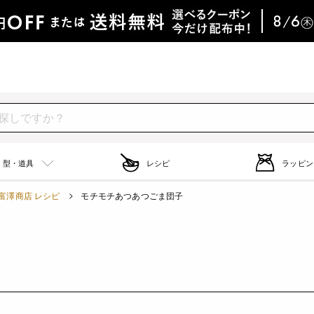
型・道具
レシピ
ラッピン
富澤商店 レシピ
モチモチあつあつごま団子