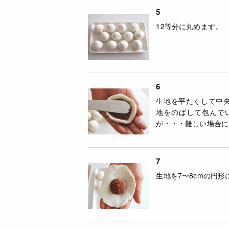
5
12等分に丸めます。
6
生地を平たくして中
地をのばして包んで
が・・・難しい場合に
7
生地を7〜8cmの円