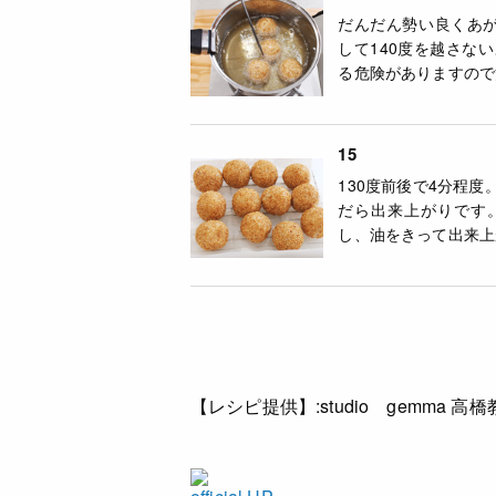
だんだん勢い良くあが
して140度を越さな
る危険がありますので
15
130度前後で4分程
だら出来上がりです
し、油をきって出来上
【レシピ提供】:
studio gemma 高