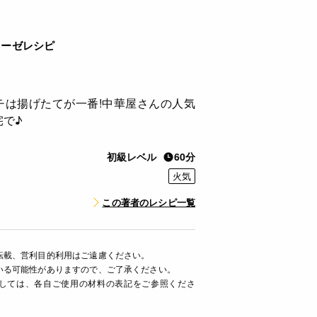
ネーゼレシピ
チは揚げたてが一番!中華屋さんの人気
宅で♪
初級レベル
60分
火気
この著者のレシピ一覧
転載、営利目的利用はご遠慮ください。
いる可能性がありますので、ご了承ください。
ましては、各自ご使用の材料の表記をご参照くださ