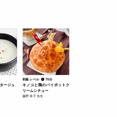
分
初級 レベル
70分
タージュ
キノコと鶏のパイポットク
リームシチュー
藤野 幸子 先生