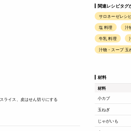
関連レシピタグ
サロネーゼレシピ
塩 料理
汁
牛乳 料理
汁物・スープ 玉
材料
材料
小カブ
スライス、皮はせん切りにする
玉ねぎ
じゃがいも