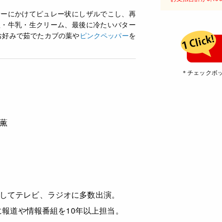
サーにかけてピュレー状にしザルでこし、再
塩・牛乳・生クリーム、最後に冷たいバター
お好みで茹でたカブの葉や
ピンクペッパー
を
＊チェックボ
 薫
してテレビ、ラジオに多数出演。
主に報道や情報番組を10年以上担当。