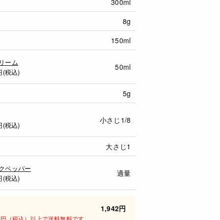
300ml
8g
150ml
リーム
50ml
円(税込)
5g
小さじ1/8
円(税込)
大さじ1
クペッパー
適量
円(税込)
1,942円
00円（税込）以上で送料無料です。