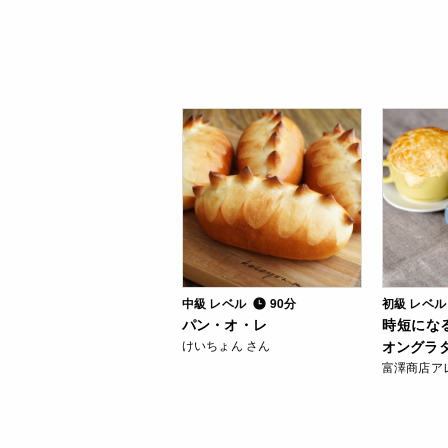
中級 レベル
90分
初級 レベ
パン・オ・レ
時短にな
けいちょん さん
オングラ
富澤商店ア