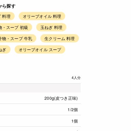
から探す
 料理
オリーブオイル 料理
物・スープ 初級
玉ねぎ 料理
汁物・スープ 牛乳
生クリーム 料理
ねぎ
オリーブオイル スープ
4人分
200g(皮つき正味)
1/2個
1個