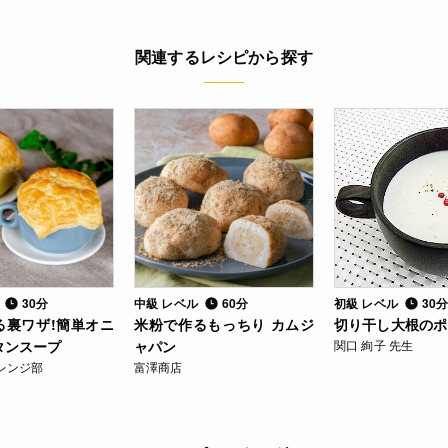
関連するレシピから探す
ル
30分
中級 レベル
60分
初級 レベル
30
る裏ワザ!簡単オニ
米粉で作るもっちり カムジ
切り干し大根のポ
タンスープ
ャパン
関口 絢子 先生
レンジ部
富澤商店