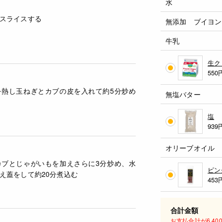
水
スライスする
無添加 ブイヨン
牛乳
生ク
550
を熱し玉ねぎとカブの皮を入れて約5分炒め
無塩バター
塩
939
オリーブオイル
カブとじゃがいもを加えさらに3分炒め、水
ピン
え蓋をして約20分煮込む
453
合計金額
お支払合計が6,4