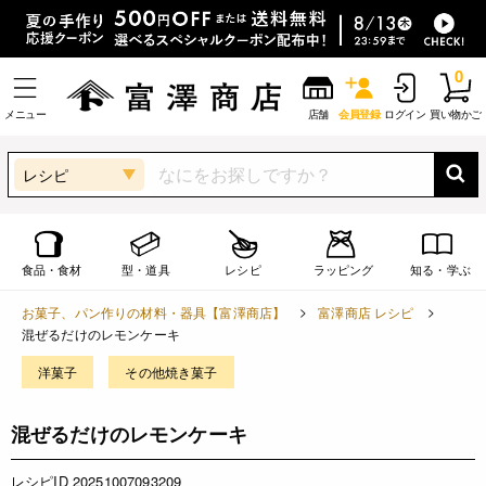
0
メニュー
店舗
会員登録
ログイン
買い物かご
レシピ
食品・食材
型・道具
レシピ
ラッピング
知る・学ぶ
お菓子、パン作りの材料・器具【富澤商店】
富澤商店 レシピ
混ぜるだけのレモンケーキ
洋菓子
その他焼き菓子
混ぜるだけのレモンケーキ
レシピID 20251007093209