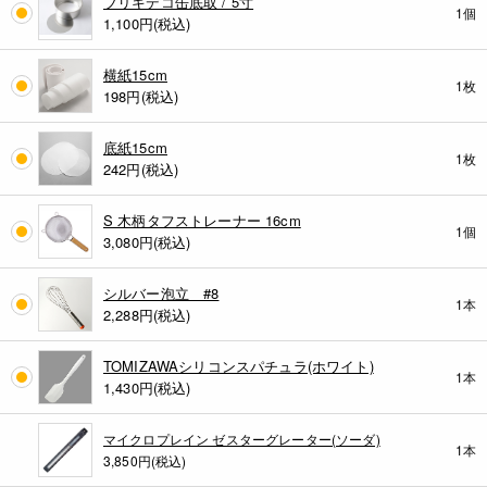
ブリキデコ缶底取 / 5寸
1個
1,100
円(税込)
横紙15cm
1枚
198
円(税込)
底紙15cm
1枚
242
円(税込)
S 木柄タフストレーナー 16cm
1個
3,080
円(税込)
シルバー泡立 #8
1本
2,288
円(税込)
TOMIZAWAシリコンスパチュラ(ホワイト)
1本
1,430
円(税込)
マイクロプレイン ゼスターグレーター(ソーダ)
1本
3,850円(税込)