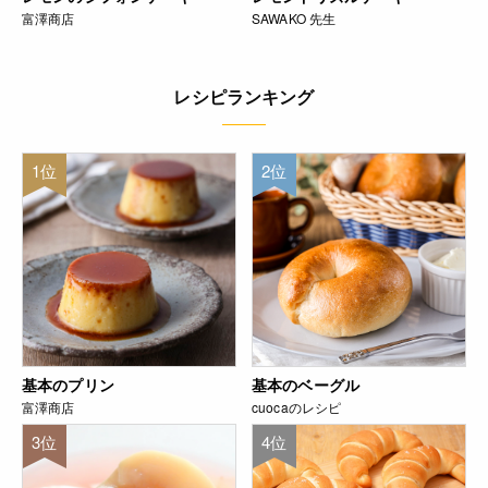
富澤商店
SAWAKO 先生
レシピランキング
1位
2位
基本のプリン
基本のベーグル
富澤商店
cuocaのレシピ
3位
4位