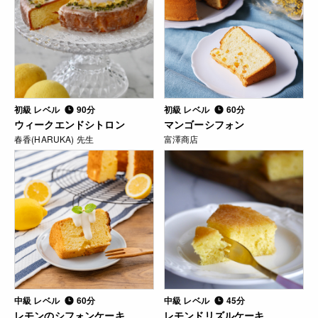
初級 レベル
90分
初級 レベル
60分
ウィークエンドシトロン
マンゴーシフォン
春香(HARUKA) 先生
富澤商店
中級 レベル
60分
中級 レベル
45分
レモンのシフォンケーキ
レモンドリズルケーキ