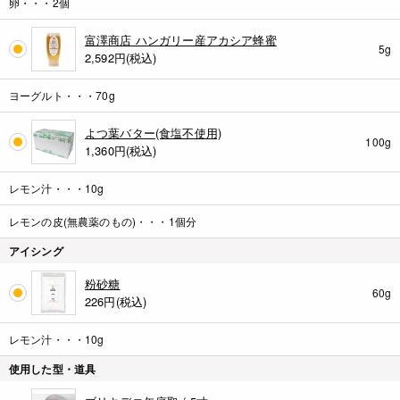
卵・・・2個
富澤商店 ハンガリー産アカシア蜂蜜
5g
2,592
円(税込)
ヨーグルト・・・70g
よつ葉バター(食塩不使用)
100g
1,360
円(税込)
レモン汁・・・10g
レモンの皮(無農薬のもの)・・・1個分
アイシング
粉砂糖
60g
226
円(税込)
レモン汁・・・10g
使用した型・道具