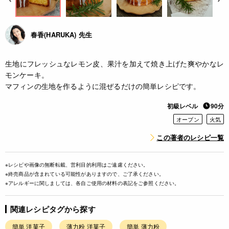
春香(HARUKA) 先生
生地にフレッシュなレモン皮、果汁を加えて焼き上げた爽やかなレ
モンケーキ。
マフィンの生地を作るように混ぜるだけの簡単レシピです。
初級レベル
90分
オーブン
火気
この著者のレシピ一覧
※レシピや画像の無断転載、営利目的利用はご遠慮ください。
※終売商品が含まれている可能性がありますので、ご了承ください。
※アレルギーに関しましては、各自ご使用の材料の表記をご参照ください。
関連レシピタグから探す
簡単 洋菓子
薄力粉 洋菓子
簡単 薄力粉