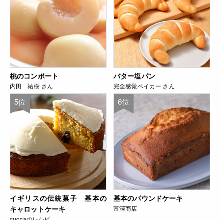
桃のコンポート
バター塩パン
内田 祐樹 さん
完全感覚ベイカー さん
5位
6位
イギリスの伝統菓子 基本の
基本のパウンドケーキ
キャロットケーキ
富澤商店
cuocaのレシピ