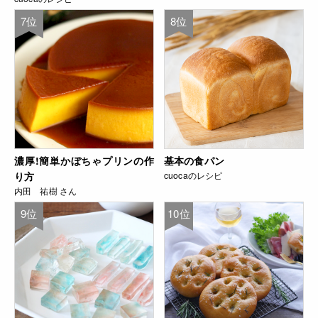
7位
8位
濃厚!簡単かぼちゃプリンの作
基本の食パン
り方
cuocaのレシピ
内田 祐樹 さん
9位
10位