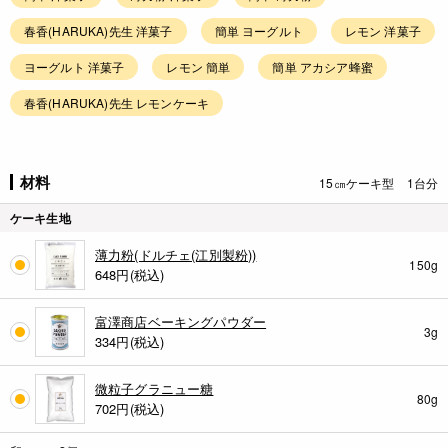
春香(HARUKA)先生 洋菓子
簡単 ヨーグルト
レモン 洋菓子
ヨーグルト 洋菓子
レモン 簡単
簡単 アカシア蜂蜜
春香(HARUKA)先生 レモンケーキ
材料
15㎝ケーキ型 1台分
ケーキ生地
薄力粉(ドルチェ(江別製粉))
150g
648
円(税込)
富澤商店ベーキングパウダー
3g
334
円(税込)
微粒子グラニュー糖
80g
702
円(税込)