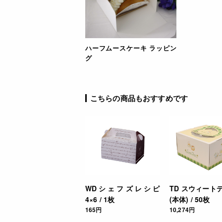
ハーフムースケーキ ラッピン
グ
こちらの商品もおすすめです
WDシェフズレシピ
TD スウィートデ
4×6 / 1枚
(本体) / 50枚
165円
10,274円