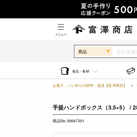
メニュー
商品
食品・食材
お菓子、パン作りの材料・器具【富澤商店】
手提ハンドボックス（3.5×5） / 
商品No.00647301