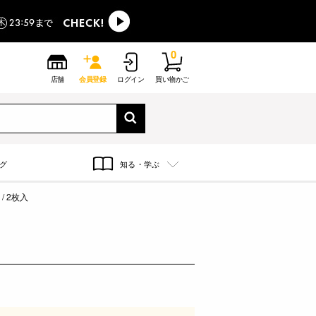
0
店舗
会員登録
ログイン
買い物かご
グ
知る・学ぶ
/ 2枚入