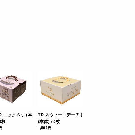
クニック 6寸 (本
TD スウィートデー 7寸
50枚
(本体) / 5枚
円
1,595円