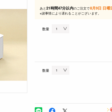
21時間47分以内
8月9日 日曜
あと
のご注文で
※諸事情により遅れることがございます。
数量
数量