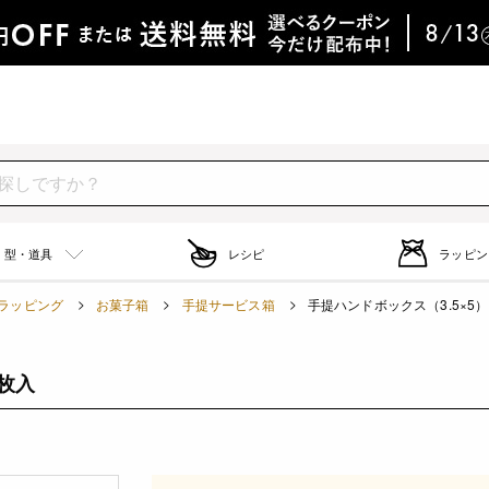
型・道具
レシピ
ラッピン
ラッピング
お菓子箱
手提サービス箱
手提ハンドボックス（3.5×5） 
2枚入