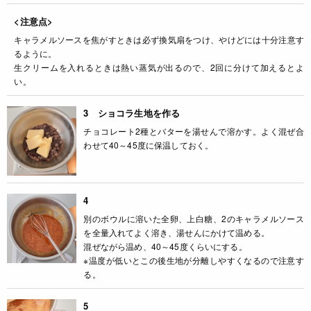
<注意点>
キャラメルソースを焦がすときは必ず換気扇をつけ、やけどには十分注意す
るように。
生クリームを入れるときは熱い蒸気が出るので、2回に分けて加えるとよ
い。
3 ショコラ生地を作る
チョコレート2種とバターを湯せんで溶かす。よく混ぜ合
わせて40～45度に保温しておく。
4
別のボウルに溶いた全卵、上白糖、2のキャラメルソース
を全量入れてよく溶き、湯せんにかけて温める。
混ぜながら温め、40～45度くらいにする。
※温度が低いとこの後生地が分離しやすくなるので注意す
る。
5