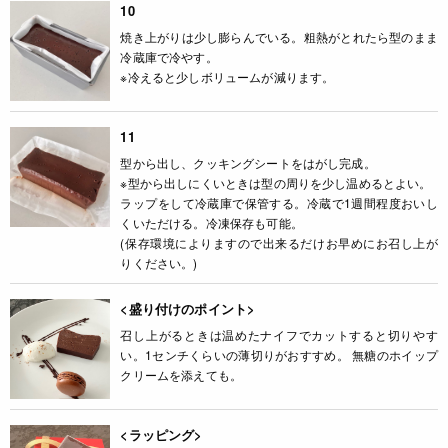
10
焼き上がりは少し膨らんでいる。粗熱がとれたら型のまま
冷蔵庫で冷やす。
※冷えると少しボリュームが減ります。
11
型から出し、クッキングシートをはがし完成。
※型から出しにくいときは型の周りを少し温めるとよい。
ラップをして冷蔵庫で保管する。冷蔵で1週間程度おいし
くいただける。冷凍保存も可能。
(保存環境によりますので出来るだけお早めにお召し上が
りください。)
<盛り付けのポイント>
召し上がるときは温めたナイフでカットすると切りやす
い。1センチくらいの薄切りがおすすめ。 無糖のホイップ
クリームを添えても。
<ラッピング>