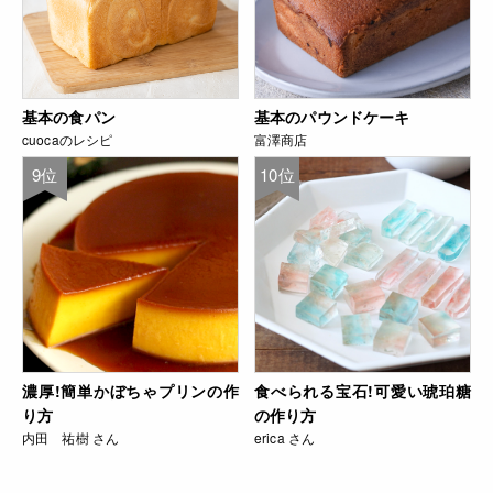
基本の食パン
基本のパウンドケーキ
cuocaのレシピ
富澤商店
9位
10位
濃厚!簡単かぼちゃプリンの作
食べられる宝石!可愛い琥珀糖
り方
の作り方
内田 祐樹 さん
erica さん