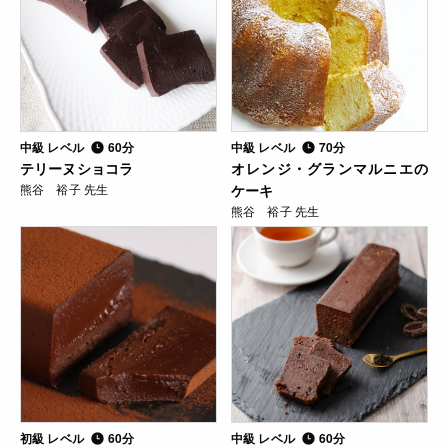
中級 レベル
60分
中級 レベル
70分
テリーヌショコラ
オレンジ・グランマルニエの
熊谷 裕子 先生
ケーキ
熊谷 裕子 先生
初級 レベル
60分
中級 レベル
60分