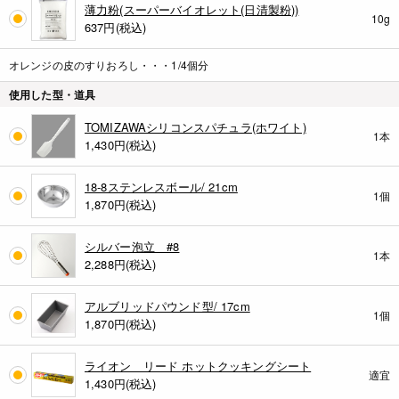
薄力粉(スーパーバイオレット(日清製粉))
10g
637
円(税込)
オレンジの皮のすりおろし・・・1/4個分
使用した型・道具
TOMIZAWAシリコンスパチュラ(ホワイト)
1本
1,430
円(税込)
18-8ステンレスボール/ 21cm
1個
1,870
円(税込)
シルバー泡立 #8
1本
2,288
円(税込)
アルブリッドパウンド型/ 17cm
1個
1,870
円(税込)
ライオン リード ホットクッキングシート
適宜
1,430
円(税込)