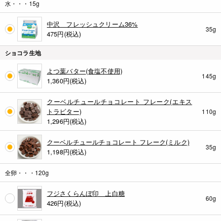
水・・・15g
中沢 フレッシュクリーム36%
35g
475
円(税込)
ショコラ生地
よつ葉バター(食塩不使用)
145g
1,360
円(税込)
クーベルチュールチョコレート フレーク(エキス
トラビター)
110g
1,296
円(税込)
クーベルチュールチョコレート フレーク(ミルク)
35g
1,198
円(税込)
全卵・・・120g
フジさくらんぼ印 上白糖
60g
426
円(税込)