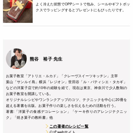
よく冷えた状態でOPPシートで包み、シールやギフトボッ
クスでラッピングするとプレゼントにもぴったりです。
熊谷 裕子 先生
お菓子教室「アトリエ・ルカド」「クレーヴスイーツキッチン」主宰
葉山「サンルイ島」横浜「レジオン」世田谷「ル・パティシエ・タカギ」
などの洋菓子店で約10年の経験を経て、現在は東京、神奈川で少人数制の
お菓子教室を開講している。
オリジナルレシピやワンランクアップのコツ、テクニックを中心に20冊を
超える著書を出版。お菓子作りの楽しさを伝えるための活動を行う。
著書:「洋菓子の食感デコレーション」「ケーキ作りのアレンジテクニッ
ク」「焼き菓子の教科書」他
この著者のレシピ一覧
公式webサイト