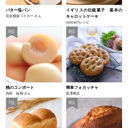
バター塩パン
イギリスの伝統菓子 基本の
完全感覚ベイカー さん
キャロットケーキ
cuocaのレシピ
5位
6位
桃のコンポート
簡単フォカッチャ
内田 祐樹 さん
富澤商店
7位
8位