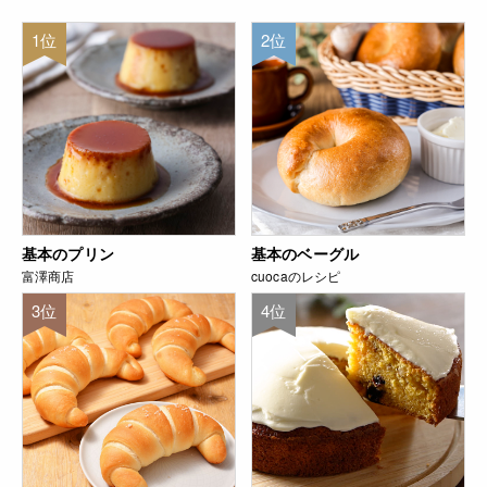
1位
2位
基本のプリン
基本のベーグル
富澤商店
cuocaのレシピ
3位
4位