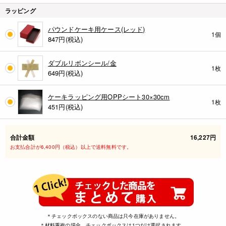
ラッピング
パウンドケーキ用ケース(レッド)
1個
847
円(税込)
ダブルリボンシール/金
1枚
649
円(税込)
ケーキラッピング用OPPシート30×30cm
1枚
451
円(税込)
合計金額
16,227円
お支払合計が6,400円（税込）以上で送料無料です。
＊チェックボックスのない商品は只今在庫がありません。
＊材料重複の場合、チェックボックスは1つだけ選択されます。