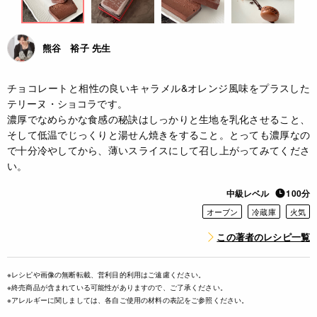
熊谷 裕子 先生
チョコレートと相性の良いキャラメル&オレンジ風味をプラスした
テリーヌ・ショコラです。
濃厚でなめらかな食感の秘訣はしっかりと生地を乳化させること、
そして低温でじっくりと湯せん焼きをすること。とっても濃厚なの
で十分冷やしてから、薄いスライスにして召し上がってみてくださ
い。
中級レベル
100分
オーブン
冷蔵庫
火気
この著者のレシピ一覧
※レシピや画像の無断転載、営利目的利用はご遠慮ください。
※終売商品が含まれている可能性がありますので、ご了承ください。
※アレルギーに関しましては、各自ご使用の材料の表記をご参照ください。