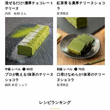
混ぜるだけ!濃厚チョコレート
紅茶香る濃厚テリーヌショコ
テリーヌ
ラ
内田 祐樹 さん
富澤商店
中級 レベル
60分
初級 レベル
70分
プロが教える!抹茶のテリーヌ
口溶けなめらか!抹茶のテリー
ショコラ
ヌショコラ
鍋田 幸宏 シェフ
富澤商店
レシピランキング