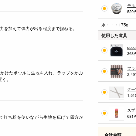
モル
529
水・・・175g
力を加えて弾力が出る程度まで捏ねる。
使用した道具
cu
363
フラ
きかけたボウルに生地を入れ、ラップをかぶ
2,49
置く。
クー
1,51
スプ
681
ので打ち粉を使いながら生地を広げて四方か
合計金額