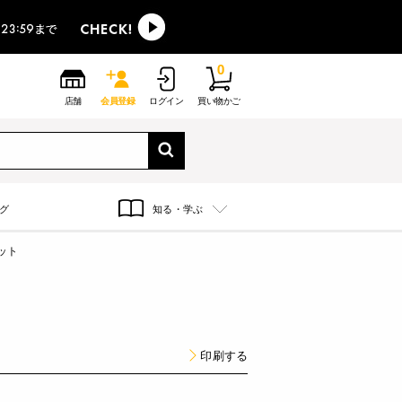
0
店舗
会員登録
ログイン
買い物かご
グ
知る・学ぶ
ット
印刷する