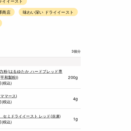
ライイースト
澤商店
味わい深い ドライイースト
3個分
力粉(はるゆたか ハードブレッド専
(平和製粉))
200g
円(税込)
シママース)
4g
円(税込)
 セミドライイースト レッド(冷凍)
1g
円(税込)