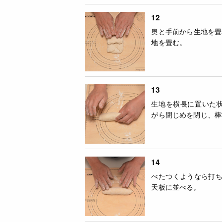
12
奥と手前から生地を畳
地を畳む。
13
生地を横長に置いた
がら閉じめを閉じ、棒
14
べたつくようなら打
天板に並べる。