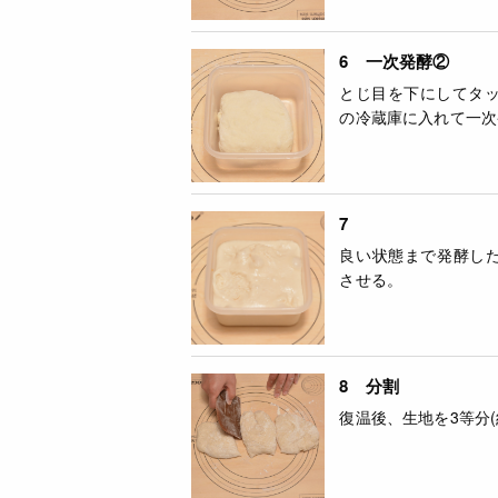
6 一次発酵②
とじ目を下にしてタ
の冷蔵庫に入れて一次
7
良い状態まで発酵し
させる。
8 分割
復温後、生地を3等分(