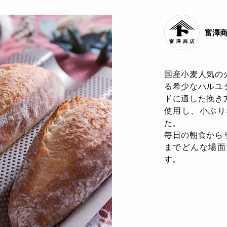
富澤
国産小麦人気の
る希少なハルユ
ドに適した挽き
使用し、小ぶり
た。
毎日の朝食から
までどんな場面
す。