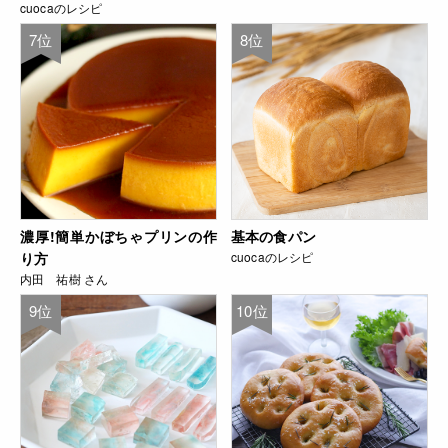
cuocaのレシピ
7位
8位
濃厚!簡単かぼちゃプリンの作
基本の食パン
り方
cuocaのレシピ
内田 祐樹 さん
9位
10位