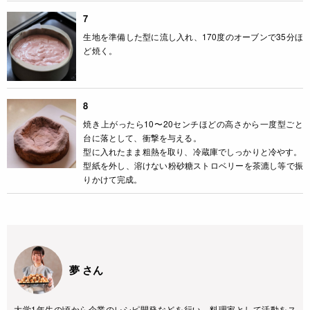
7
生地を準備した型に流し入れ、170度のオーブンで35分ほ
ど焼く。
8
焼き上がったら10〜20センチほどの高さから一度型ごと
台に落として、衝撃を与える。
型に入れたまま粗熱を取り、冷蔵庫でしっかりと冷やす。
型紙を外し、溶けない粉砂糖ストロベリーを茶漉し等で振
りかけて完成。
夢 さん
大学1年生の頃から企業のレシピ開発などを行い、料理家として活動をス