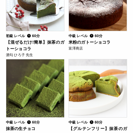
初級 レベル
60分
中級 レベル
60分
【混ぜるだけ!簡単】抹茶のガ
米粉のガトーショコラ
トーショコラ
富澤商店
酒匂 ひろ子 先生
中級 レベル
60分
中級 レベル
60分
抹茶の生チョコ
【グルテンフリー】抹茶のガ