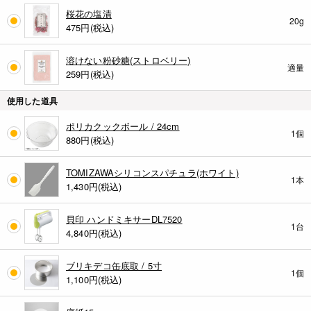
桜花の塩漬
20g
475
円(税込)
溶けない粉砂糖(ストロベリー)
適量
259
円(税込)
使用した道具
ポリカクックボール / 24cm
1個
880
円(税込)
TOMIZAWAシリコンスパチュラ(ホワイト)
1本
1,430
円(税込)
貝印 ハンドミキサーDL7520
1台
4,840
円(税込)
ブリキデコ缶底取 / 5寸
1個
1,100
円(税込)