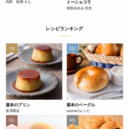
内田 祐樹 さん
トーショコラ
保坂あゆみ 先生
レシピランキング
1位
2位
基本のプリン
基本のベーグル
富澤商店
cuocaのレシピ
3位
4位