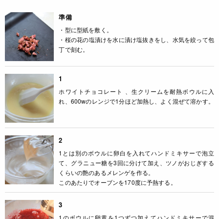
準備
・型に型紙を敷く。
・桜の花の塩漬けを水に漬け塩抜きをし、水気を絞って包
丁で刻む。
1
ホワイトチョコレート 、生クリームを耐熱ボウルに入
れ、600wのレンジで1分ほど加熱し、よく混ぜて溶かす。
2
1とは別のボウルに卵白を入れてハンドミキサーで泡立
て、グラニュー糖を3回に分けて加え、ツノがおじぎする
くらいの艶のあるメレンゲを作る。
このあたりでオーブンを170度に予熱する。
3
1のボウルに卵黄を1つずつ加えてハンドミキサーで混