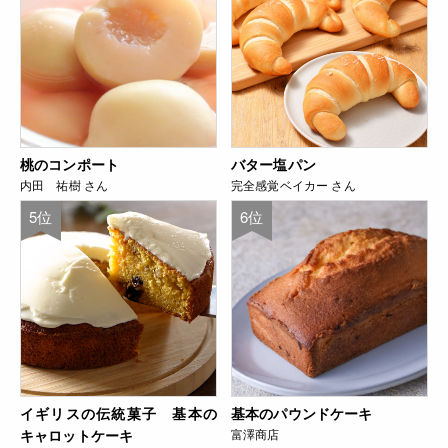
桃のコンポート
バター塩パン
内田 祐樹 さん
完全感覚ベイカー さん
5位
6位
イギリスの伝統菓子 基本の
基本のパウンドケーキ
キャロットケーキ
富澤商店