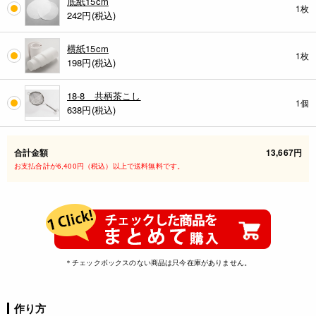
底紙15cm
1枚
242
円(税込)
横紙15cm
1枚
198
円(税込)
18-8 共柄茶こし
1個
638
円(税込)
合計金額
13,667円
お支払合計が6,400円（税込）以上で送料無料です。
＊チェックボックスのない商品は只今在庫がありません。
作り方