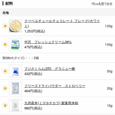
材料
15㎝丸型1台分
生地
クーベルチュールチョコレート フレーク(ホワイ
ト)
100g
1,252
円(税込)
中沢 フレッシュクリーム36%
100g
475
円(税込)
卵(MorLサイズ)・・・2個
フジさくらんぼ印 グラニュー糖
50g
432
円(税込)
フリーズドライパウダー ストロベリー
20g
464
円(税込)
九州産米(ミズホチカラ) 製菓用米粉
15g
982
円(税込)