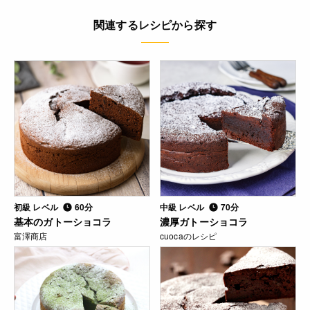
関連するレシピから探す
初級 レベル
60分
中級 レベル
70分
基本のガトーショコラ
濃厚ガトーショコラ
富澤商店
cuocaのレシピ