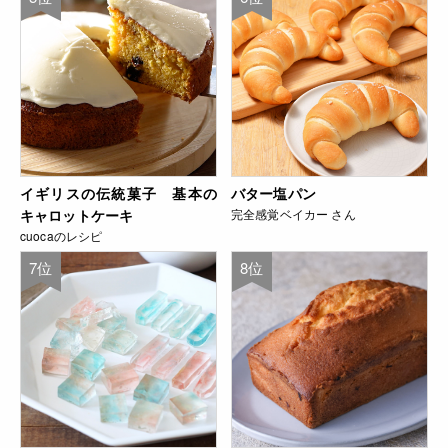
イギリスの伝統菓子 基本の
バター塩パン
キャロットケーキ
完全感覚ベイカー さん
cuocaのレシピ
7位
8位