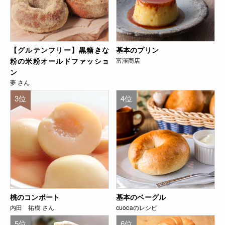
【グルテンフリー】黒糖きな
基本のプリン
粉の米粉オールドファッショ
富澤商店
ン
夢 さん
3位
4位
桃のコンポート
基本のベーグル
内田 祐樹 さん
cuocaのレシピ
5位
6位