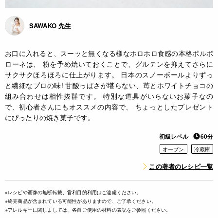
SAWAKO 先生
お口に入れると、スーッと無くなる様なホロホロ食感の本格ポルボ
ローネは、 粉を予め焼いておくことで、グルテンを抑えてさらに
サクサクほろほろに仕上がります。 日本のスノーボールよりずっ
と繊細なプロの味! 甘酸っぱさが堪らない、苺とホワイトチョコの
組み合わせは相性抜群です。 特別な道具がいらないお菓子なの
で、初心者さんにもオススメの内容で、 ちょっとしたプレゼント
にぴったりの焼き菓子です。
初級レベル
60分
オーブン
冷蔵庫
この著者のレシピ一覧
※レシピや画像の無断転載、営利目的利用はご遠慮ください。
※終売商品が含まれている可能性がありますので、ご了承ください。
※アレルギーに関しましては、各自ご使用の材料の表記をご参照ください。