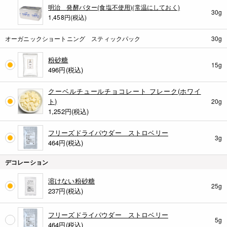
明治 発酵バター(食塩不使用)(常温にしておく)
30g
1,458円(税込)
オーガニックショートニング スティックパック
30g
粉砂糖
15g
496
円(税込)
クーベルチュールチョコレート フレーク(ホワイ
ト)
20g
1,252
円(税込)
フリーズドライパウダー ストロベリー
3g
464
円(税込)
デコレーション
溶けない粉砂糖
25g
237
円(税込)
フリーズドライパウダー ストロベリー
5g
464
円(税込)