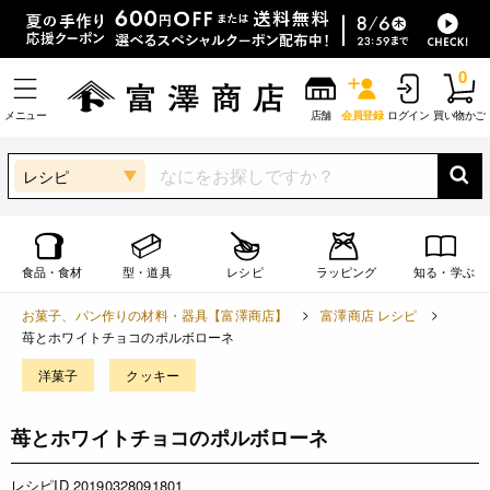
0
メニュー
店舗
会員登録
ログイン
買い物かご
レシピ
食品・食材
型・道具
レシピ
ラッピング
知る・学ぶ
お菓子、パン作りの材料・器具【富澤商店】
富澤商店 レシピ
苺とホワイトチョコのポルボローネ
洋菓子
クッキー
苺とホワイトチョコのポルボローネ
レシピID 20190328091801