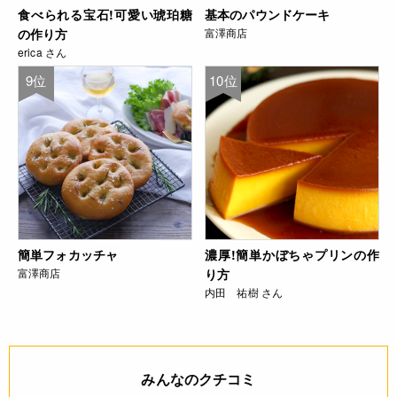
食べられる宝石!可愛い琥珀糖
基本のパウンドケーキ
の作り方
富澤商店
erica さん
9位
10位
簡単フォカッチャ
濃厚!簡単かぼちゃプリンの作
富澤商店
り方
内田 祐樹 さん
みんなのクチコミ