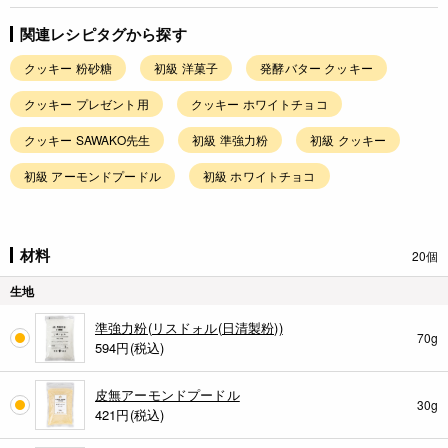
関連レシピタグから探す
クッキー 粉砂糖
初級 洋菓子
発酵バター クッキー
クッキー プレゼント用
クッキー ホワイトチョコ
クッキー SAWAKO先生
初級 準強力粉
初級 クッキー
初級 アーモンドプードル
初級 ホワイトチョコ
材料
20個
生地
準強力粉(リスドォル(日清製粉))
70g
594
円(税込)
皮無アーモンドプードル
30g
421
円(税込)