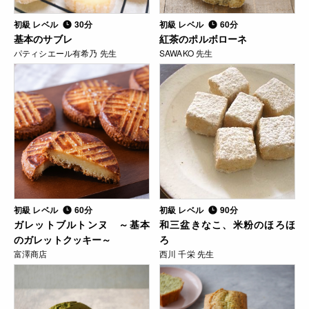
初級 レベル
30分
初級 レベル
60分
基本のサブレ
紅茶のポルボローネ
パティシエール有希乃 先生
SAWAKO 先生
初級 レベル
60分
初級 レベル
90分
ガレットブルトンヌ ～基本
和三盆きなこ、米粉のほろほ
のガレットクッキー～
ろ
富澤商店
西川 千栄 先生