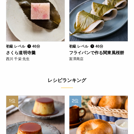
初級 レベル
40分
初級 レベル
40分
さくら道明寺羹
フライパンで作る関東風桜餅
西川 千栄 先生
富澤商店
レシピランキング
1位
2位