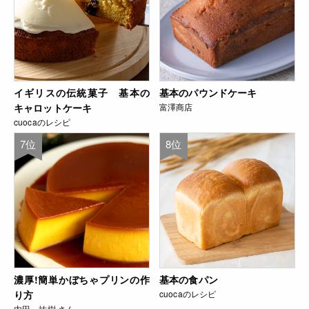
イギリスの伝統菓子 基本の
基本のパウンドケーキ
キャロットケーキ
富澤商店
cuocaのレシピ
7位
8位
濃厚!簡単かぼちゃプリンの作
基本の食パン
り方
cuocaのレシピ
内田 祐樹 さん