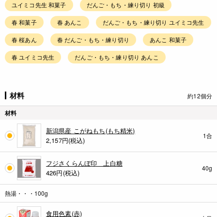
ユイミコ先生 和菓子
だんご・もち・練り切り 初級
春 和菓子
春 あんこ
だんご・もち・練り切り ユイミコ先生
春 桜あん
春 だんご・もち・練り切り
あんこ 和菓子
春 ユイミコ先生
だんご・もち・練り切り あんこ
材料
約12個分
材料
新潟県産 こがねもち(もち精米)
1合
2,157
円(税込)
フジさくらんぼ印 上白糖
40g
426
円(税込)
熱湯・・・100g
食用色素(赤)