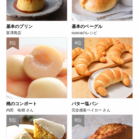
基本のプリン
基本のベーグル
富澤商店
cuocaのレシピ
3位
4位
桃のコンポート
バター塩パン
内田 祐樹 さん
完全感覚ベイカー さん
5位
6位