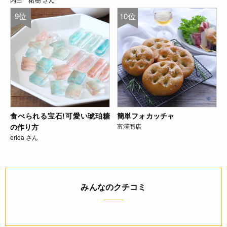
9位
10位
食べられる宝石!可愛い琥珀糖
簡単フォカッチャ
の作り方
富澤商店
erica さん
みんなのクチコミ