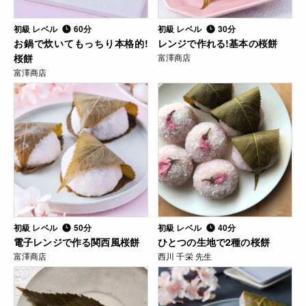
初級 レベル
60分
初級 レベル
30分
お鍋で炊いてもっちり本格的!
レンジで作れる!基本の桜餅
桜餅
富澤商店
富澤商店
初級 レベル
50分
初級 レベル
40分
電子レンジで作る関西風桜餅
ひとつの生地で2種の桜餅
富澤商店
西川 千栄 先生