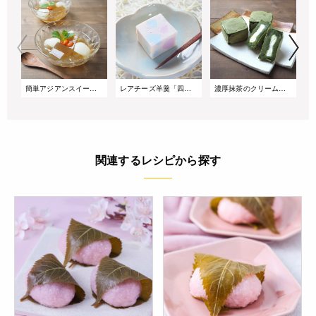
簡単アジアンスイーツ!「烏龍寒天」
レアチーズ羊羹「四葩氷室(よひらひむろ)」
濃厚抹茶のクリームチーズきんつば
関連するレシピから探す