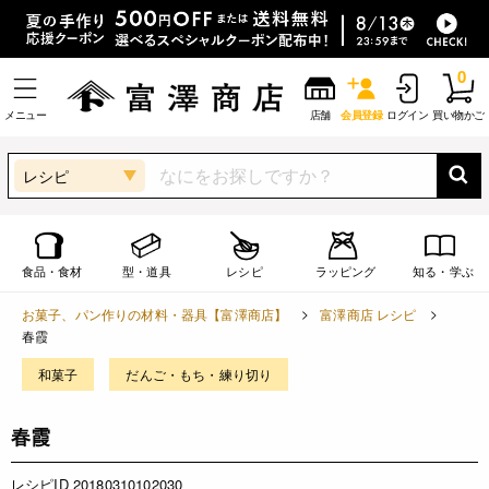
0
メニュー
店舗
会員登録
ログイン
買い物かご
レシピ
食品・食材
型・道具
レシピ
ラッピング
知る・学ぶ
お菓子、パン作りの材料・器具【富澤商店】
富澤商店 レシピ
春霞
和菓子
だんご・もち・練り切り
春霞
レシピID 20180310102030