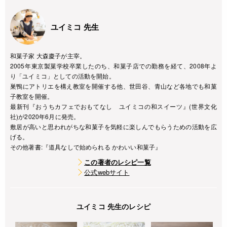
ユイミコ 先生
和菓子家 大森慶子が主宰。
2005年東京製菓学校卒業したのち、和菓子店での勤務を経て、2008年よ
り「ユイミコ」としての活動を開始。
巣鴨にアトリエを構え教室を開催する他、世田谷、青山など各地でも和菓
子教室を開催。
最新刊『おうちカフェでおもてなし ユイミコの和スイーツ』(世界文化
社)が2020年6月に発売。
敷居が高いと思われがちな和菓子を気軽に楽しんでもらうための活動を広
げる。
その他著書:『道具なしで始められる かわいい和菓子』
この著者のレシピ一覧
公式webサイト
ユイミコ 先生のレシピ