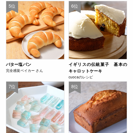
5位
6位
バター塩パン
イギリスの伝統菓子 基本の
完全感覚ベイカー さん
キャロットケーキ
cuocaのレシピ
7位
8位