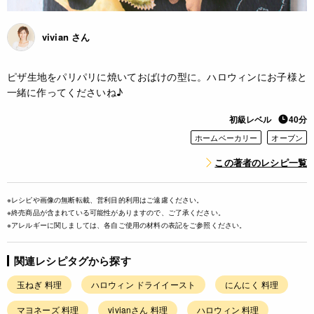
vivian さん
ピザ生地をパリパリに焼いておばけの型に。ハロウィンにお子様と
一緒に作ってくださいね♪
初級レベル
40分
ホームベーカリー
オーブン
この著者のレシピ一覧
※レシピや画像の無断転載、営利目的利用はご遠慮ください。
※終売商品が含まれている可能性がありますので、ご了承ください。
※アレルギーに関しましては、各自ご使用の材料の表記をご参照ください。
関連レシピタグから探す
玉ねぎ 料理
ハロウィン ドライイースト
にんにく 料理
マヨネーズ 料理
vivianさん 料理
ハロウィン 料理