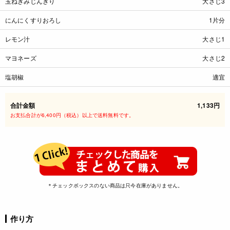
玉ねぎみじんぎり
大さじ3
にんにくすりおろし
1片分
レモン汁
大さじ1
マヨネーズ
大さじ2
塩胡椒
適宜
合計金額
1,133円
お支払合計が6,400円（税込）以上で送料無料です。
＊チェックボックスのない商品は只今在庫がありません。
作り方