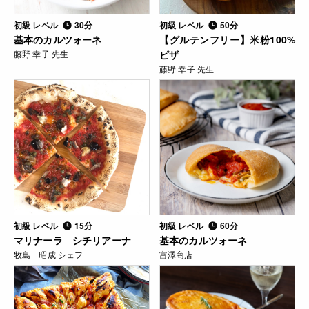
初級 レベル
30分
初級 レベル
50分
基本のカルツォーネ
【グルテンフリー】米粉100%
藤野 幸子 先生
ピザ
藤野 幸子 先生
初級 レベル
15分
初級 レベル
60分
マリナーラ シチリアーナ
基本のカルツォーネ
牧島 昭成 シェフ
富澤商店