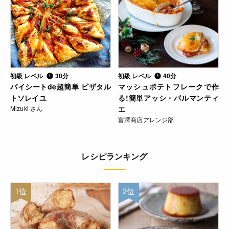
初級 レベル
30分
初級 レベル
40分
パイシートde超簡単 ピザタル
マッシュポテトフレークで作
トソレイユ
る!簡単アッシ・パルマンティ
Mizuki さん
エ
富澤商店アレンジ部
レシピランキング
1位
2位