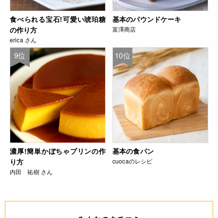
食べられる宝石!可愛い琥珀糖
基本のパウンドケーキ
の作り方
富澤商店
erica さん
9位
10位
濃厚!簡単かぼちゃプリンの作
基本の食パン
り方
cuocaのレシピ
内田 祐樹 さん