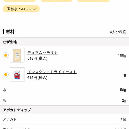
玉ねぎ ハロウィン
材料
4人分程度
ピザ生地
デュラムセモリナ
100g
518
円(税込)
インスタントドライイースト
1g
615
円(税込)
水
50g
塩
2g
アボカドディップ
アボカド
1個