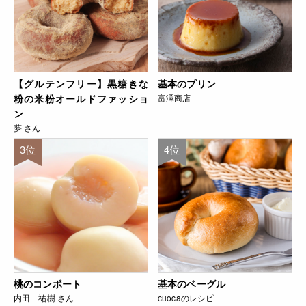
【グルテンフリー】黒糖きな
基本のプリン
粉の米粉オールドファッショ
富澤商店
ン
夢 さん
3位
4位
桃のコンポート
基本のベーグル
内田 祐樹 さん
cuocaのレシピ