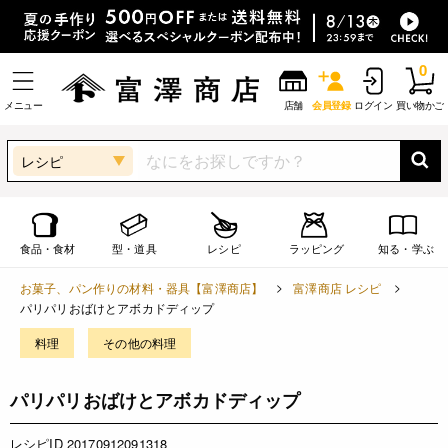
0
メニュー
店舗
会員登録
ログイン
買い物かご
レシピ
食品・食材
型・道具
レシピ
ラッピング
知る・学ぶ
お菓子、パン作りの材料・器具【富澤商店】
富澤商店 レシピ
パリパリおばけとアボカドディップ
料理
その他の料理
パリパリおばけとアボカドディップ
レシピID 20170912091318