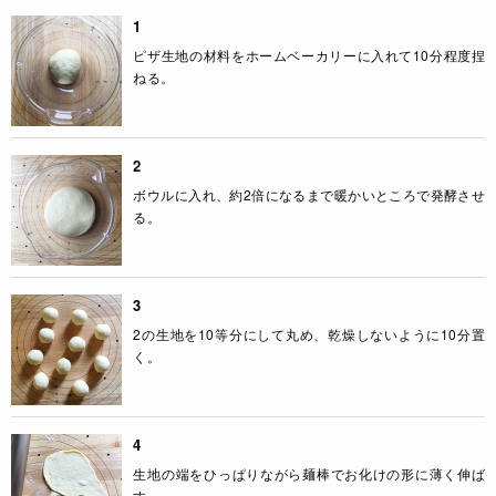
1
ピザ生地の材料をホームベーカリーに入れて10分程度捏
ねる。
2
ボウルに入れ、約2倍になるまで暖かいところで発酵させ
る。
3
2の生地を10等分にして丸め、乾燥しないように10分置
く。
4
生地の端をひっぱりながら麺棒でお化けの形に薄く伸ば
す。