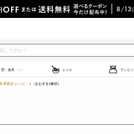
型・道具
レシピ
ラッピン
富澤商店 レシピ
ほおずき(練切)