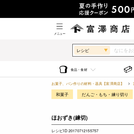
メニュー
レシピ
食品・食材
お菓子、パン作りの材料・器具【富澤商店】
和菓子
だんご・もち・練り切り
ほおずき(練切)
レシピID 20170712155757