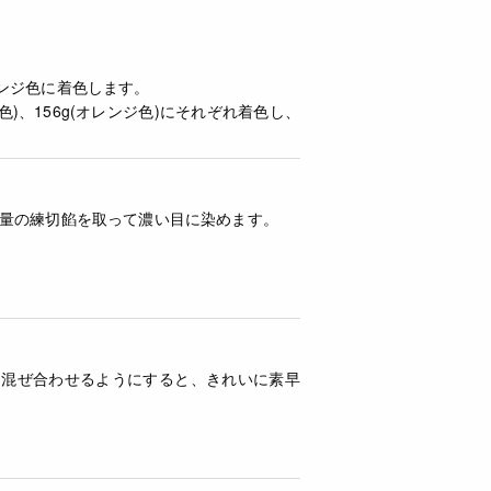
。
レンジ色に着色します。
色)、156g(オレンジ色)にそれぞれ着色し、
量の練切餡を取って濃い目に染めます。
て混ぜ合わせるようにすると、きれいに素早