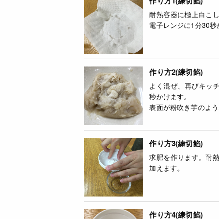
作り方1(練切餡)
耐熱容器に極上白こ
電子レンジに1分30
作り方2(練切餡)
よく混ぜ、再びキッチ
秒かけます。
表面が粉吹き芋のよう
作り方3(練切餡)
求肥を作ります。耐
加えます。
作り方4(練切餡)