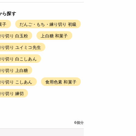
から探す
菓子
だんご・もち・練り切り 初級
り切り 白玉粉
上白糖 和菓子
り切り ユイミコ先生
り切り 白こしあん
り切り 上白糖
り切り こしあん
食用色素 和菓子
り切り 練切
6個分