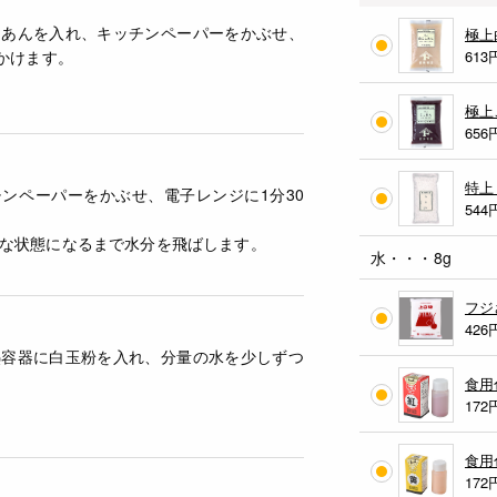
しあんを入れ、キッチンペーパーをかぶせ、
極上
秒かけます。
613
極上
656
特上
ンペーパーをかぶせ、電子レンジに1分30
544
な状態になるまで水分を飛ばします。
水・・・8g
フジ
426
熱容器に白玉粉を入れ、分量の水を少しずつ
食用
172
食用
172