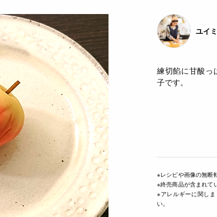
ユイミ
練切餡に甘酸っ
子です。
※レシピや画像の無断
※終売商品が含まれて
※アレルギーに関し
い。