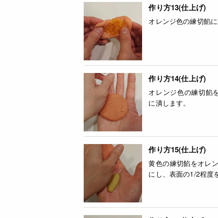
作り方13(仕上げ)
オレンジ色の練切餡に
作り方14(仕上げ)
オレンジ色の練切餡を
に潰します。
作り方15(仕上げ)
黄色の練切餡をオレ
にし、表面の1/2程度