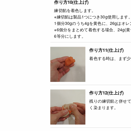
作り方10(仕上げ)
練切餡を着色します。
※練切餡は製品1つにつき30g使用します
1個分30gのうち4gを黄色に、26gはオ
※6個分をまとめて着色する場合、24g(黄
6等分にします。
作り方11(仕上げ)
着色する時は、まず少
作り方12(仕上げ)
残りの練切餡と併せ
く染まります。