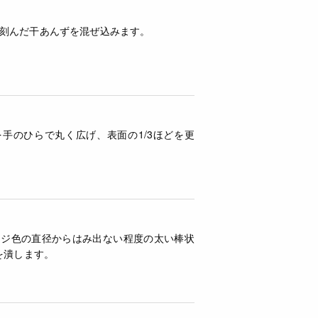
刻んだ干あんずを混ぜ込みます。
手のひらで丸く広げ、表面の1/3ほどを更
ンジ色の直径からはみ出ない程度の太い棒状
を潰します。