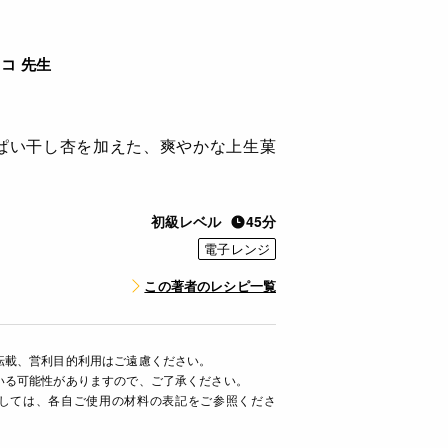
コ 先生
ぱい干し杏を加えた、爽やかな上生菓
初級レベル
45分
電子レンジ
この著者のレシピ一覧
転載、営利目的利用はご遠慮ください。
いる可能性がありますので、ご了承ください。
ましては、各自ご使用の材料の表記をご参照くださ