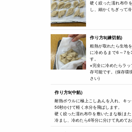
硬く絞った濡れ布巾を
し、細かくちぎって冷
作り方8(練切餡)
粗熱が取れたら生地
に冷めるまで6～7
す。
※完全に冷めたらラッ
存可能です。(保存環
さい)
作り方9(中餡)
耐熱ボウルに極上こしあんを入れ、キッ
50秒かけて軽く水分を飛ばします。
硬く絞った濡れ布巾を敷いたまな板(また
冷まし、冷めたら6等分に分けて丸めて