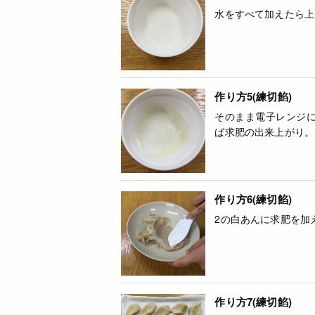
水をすべて加えたら上
作り方5(練切餡)
そのまま電子レンジに
ば求肥の出来上がり。
作り方6(練切餡)
2の白あんに求肥を加
作り方7(練切餡)