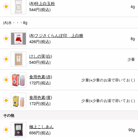
(A)特上白玉粉
4g
544
円(税込)
(A)水・・・8g
(A)フジさくらんぼ印 上白糖
8g
426
円(税込)
けしの実(白)
少量
540
円(税込)
食用色素(赤)
少量(※少量のお湯で溶いておく)
172
円(税込)
食用色素(黄)
少量(※少量のお湯で溶いておく)
172
円(税込)
その他
極上こしあん
90g
656
円(税込)