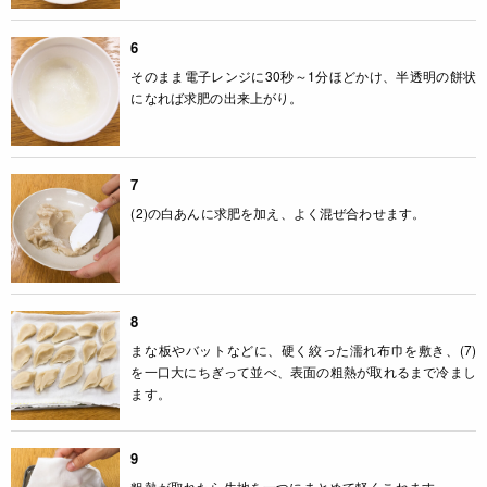
6
そのまま電子レンジに30秒～1分ほどかけ、半透明の餅状
になれば求肥の出来上がり。
7
(2)の白あんに求肥を加え、よく混ぜ合わせます。
8
まな板やバットなどに、硬く絞った濡れ布巾を敷き、(7)
を一口大にちぎって並べ、表面の粗熱が取れるまで冷まし
ます。
9
粗熱が取れたら生地を一つにまとめて軽くこねます。