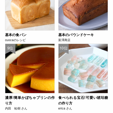
基本の食パン
基本のパウンドケーキ
cuocaのレシピ
富澤商店
9位
10位
濃厚!簡単かぼちゃプリンの作
食べられる宝石!可愛い琥珀糖
り方
の作り方
内田 祐樹 さん
erica さん