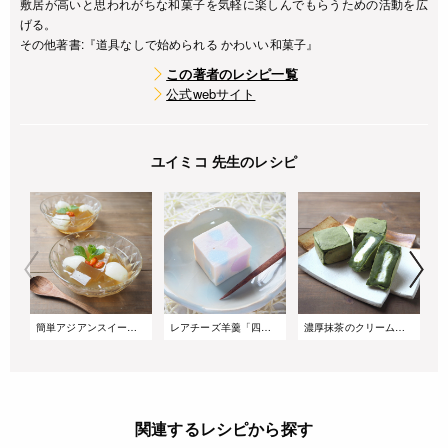
敷居が高いと思われがちな和菓子を気軽に楽しんでもらうための活動を広
げる。
その他著書:『道具なしで始められる かわいい和菓子』
この著者のレシピ一覧
公式webサイト
ユイミコ 先生のレシピ
簡単アジアンスイーツ!「烏龍寒天」
レアチーズ羊羹「四葩氷室(よひらひむろ)」
濃厚抹茶のクリームチーズきんつば
関連するレシピから探す