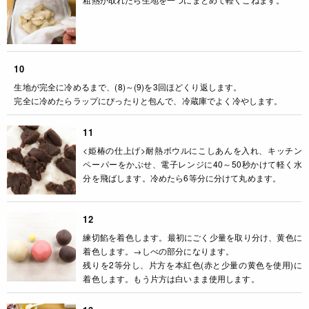
10
生地が完全に冷めるまで、(8)～(9)を3回ほどくり返します。
完全に冷めたらラップにぴったりと包んで、冷蔵庫でよく冷やします。
11
<姫椿の仕上げ>耐熱ボウルにこしあんを入れ、キッチン
ペーパーをかぶせ、電子レンジに40～50秒かけて軽く水
分を飛ばします。冷めたら6等分に分けて丸めます。
12
練切餡を着色します。最初にごく少量を取り分け、黄色に
着色します。→しべの部分になります。
残りを2等分し、片方を本紅色(赤と少量の黄色を使用)に
着色します。もう片方は白いまま使用します。