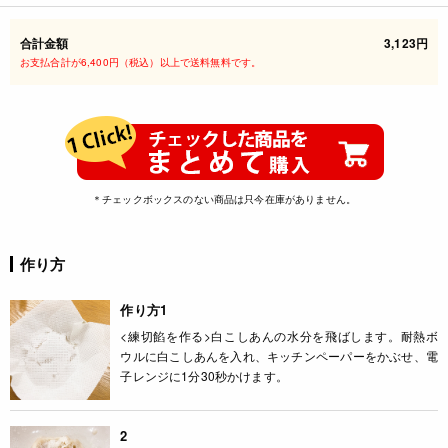
合計金額
3,123円
お支払合計が6,400円（税込）以上で送料無料です。
＊チェックボックスのない商品は只今在庫がありません。
作り方
作り方1
<練切餡を作る>白こしあんの水分を飛ばします。耐熱ボ
ウルに白こしあんを入れ、キッチンペーパーをかぶせ、電
子レンジに1分30秒かけます。
2