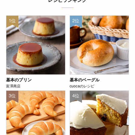
1位
2位
基本のプリン
基本のベーグル
富澤商店
cuocaのレシピ
3位
4位