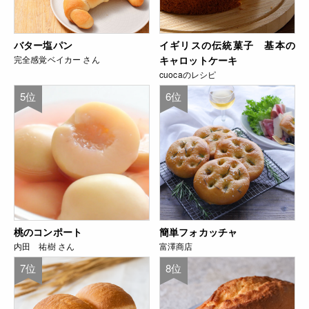
バター塩パン
イギリスの伝統菓子 基本の
完全感覚ベイカー さん
キャロットケーキ
cuocaのレシピ
5位
6位
桃のコンポート
簡単フォカッチャ
内田 祐樹 さん
富澤商店
7位
8位