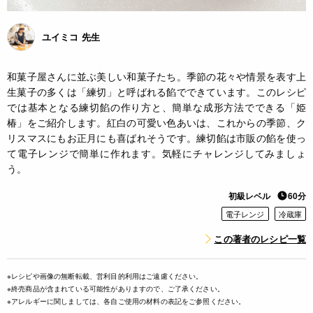
ユイミコ 先生
和菓子屋さんに並ぶ美しい和菓子たち。季節の花々や情景を表す上
生菓子の多くは「練切」と呼ばれる餡でできています。このレシピ
では基本となる練切餡の作り方と、簡単な成形方法でできる「姫
椿」をご紹介します。紅白の可愛い色あいは、これからの季節、ク
リスマスにもお正月にも喜ばれそうです。練切餡は市販の餡を使っ
て電子レンジで簡単に作れます。気軽にチャレンジしてみましょ
う。
初級レベル
60分
電子レンジ
冷蔵庫
この著者のレシピ一覧
※レシピや画像の無断転載、営利目的利用はご遠慮ください。
※終売商品が含まれている可能性がありますので、ご了承ください。
※アレルギーに関しましては、各自ご使用の材料の表記をご参照ください。