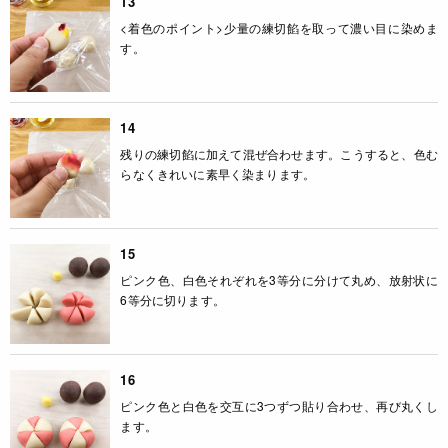
13
<着色のポイント>少量の練切餡を取って濃い目に染めま
す。
14
残りの練切餡に加えて混ぜ合わせます。こうすると、色む
らなくきれいに素早く染まります。
15
ピンク色、白色それぞれを3等分に分けて丸め、放射状に
6等分に切ります。
16
ピンク色と白色を交互に3つずつ貼り合わせ、再び丸くし
ます。