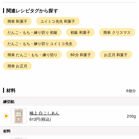
関連レシピタグから探す
簡単 和菓子
ユイミコ先生 和菓子
だんご・もち・練り切り 初級
初級 和菓子
簡単 クリスマス
だんご・もち・練り切り ユイミコ先生
簡単 だんご・もち・練り切り
60分 和菓子
お正月 和菓子
簡単 お正月
材料
6個分
練切餡
極上 白こしあん
200g
613
円(税込)
材料