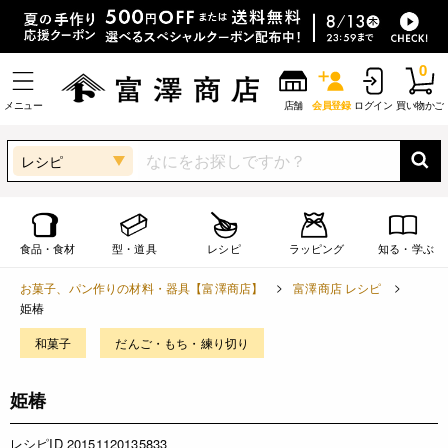
0
メニュー
店舗
会員登録
ログイン
買い物かご
レシピ
食品・食材
型・道具
レシピ
ラッピング
知る・学ぶ
お菓子、パン作りの材料・器具【富澤商店】
富澤商店 レシピ
姫椿
和菓子
だんご・もち・練り切り
姫椿
レシピID 20151120135833