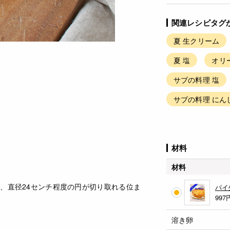
関連レシピタグ
夏 生クリーム
夏 塩
オリ
サブの料理 塩
サブの料理 にん
材料
材料
、直径24センチ程度の円が切り取れる位ま
パイ
997
溶き卵