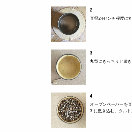
2
直径24センチ程度に
3
丸型にきっちりと敷き
4
オーブンペーパーを直
3.に敷き込む。タルト