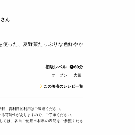
n さん
を使った、夏野菜たっぷりな色鮮やか
。
初級レベル
60分
オーブン
火気
この著者のレシピ一覧
転載、営利目的利用はご遠慮ください。
いる可能性がありますので、ご了承ください。
ましては、各自ご使用の材料の表記をご参照くださ