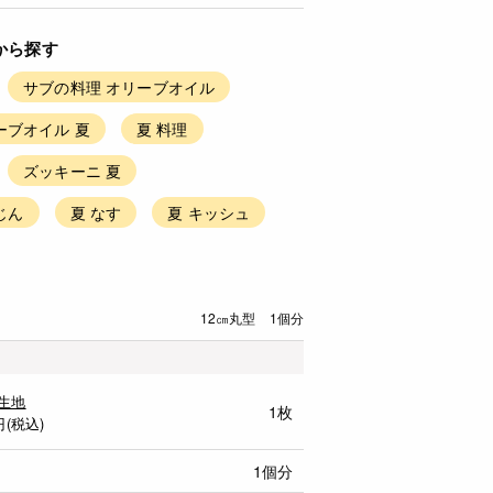
から探す
サブの料理 オリーブオイル
ーブオイル 夏
夏 料理
ズッキーニ 夏
じん
夏 なす
夏 キッシュ
12㎝丸型 1個分
生地
1枚
円(税込)
1個分