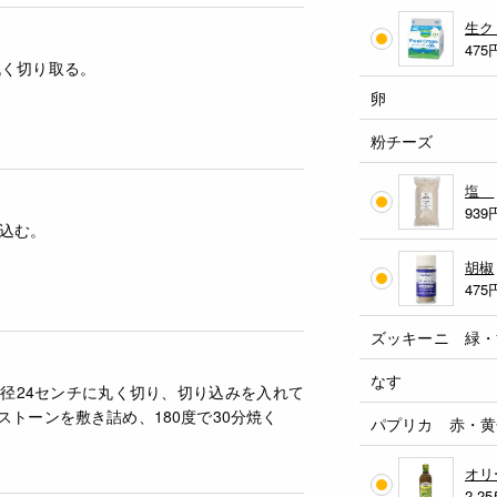
生
475
丸く切り取る。
卵
粉チーズ
塩
939
込む。
胡椒
475
ズッキーニ 緑・
なす
径24センチに丸く切り、切り込みを入れて
ストーンを敷き詰め、180度で30分焼く
パプリカ 赤・黄
オ
2,25