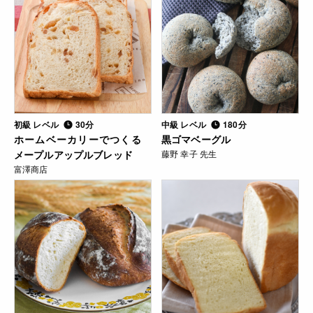
初級 レベル
30分
中級 レベル
180分
ホームベーカリーでつくる
黒ゴマベーグル
メープルアップルブレッド
藤野 幸子 先生
富澤商店