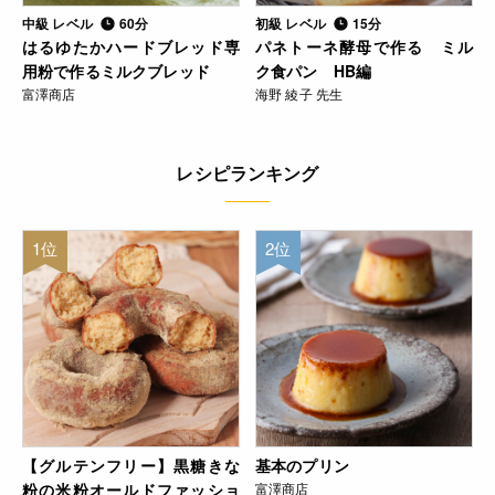
中級 レベル
60分
初級 レベル
15分
はるゆたかハードブレッド専
パネトーネ酵母で作る ミル
用粉で作るミルクブレッド
ク食パン HB編
富澤商店
海野 綾子 先生
レシピランキング
1位
2位
【グルテンフリー】黒糖きな
基本のプリン
粉の米粉オールドファッショ
富澤商店