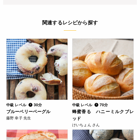
関連するレシピから探す
中級 レベル
30分
中級 レベル
70分
ブルーベリーベーグル
蜂蜜香る ハニーミルクブレ
藤野 幸子 先生
ッド
けいちょん さん