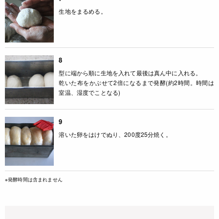
生地をまるめる。
8
型に端から順に生地を入れて最後は真ん中に入れる。
乾いた布をかぶせて2倍になるまで発酵(約2時間。時間は
室温、湿度でことなる)
9
溶いた卵をはけでぬり、200度25分焼く。
※発酵時間は含まれません