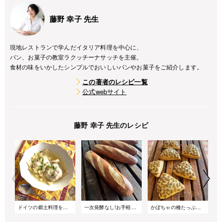
藤野 幸子 先生
現地レストランで学んだイタリア料理を中心に、
パン、お菓子の教室ラクッチーナサッチを主催。
食材の味をいかしたシンプルでおいしいパンやお菓子をご紹介します。
この著者のレシピ一覧
公式webサイト
藤野 幸子 先生のレシピ
ドイツの郷土料理をお家で楽しむ!「マウルタッシェン」
一次発酵なし!お手軽ドイツパン【ラウゲンベックル】
かぼちゃの種たっぷり!ドイツの食事パン【キュルビスケルンブロートヒェン】