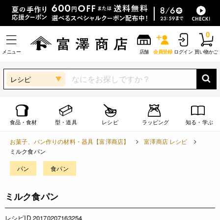
0
メニュー
店舗
会員登録
ログイン
買い物かご
レシピ
食品・食材
型・道具
レシピ
ラッピング
知る・学ぶ
お菓子、パン作りの材料・器具【富澤商店】
富澤商店 レシピ
ミルク食パン
パン
食パン
ミルク食パン
レシピID 20170207163254