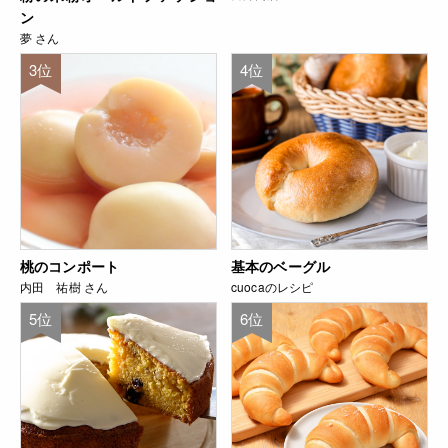
ン
夢 さん
3位
4位
桃のコンポート
基本のベーグル
内田 祐樹 さん
cuocaのレシピ
5位
6位