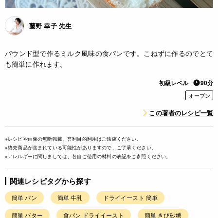
藤野 幸子 先生
パウンド型で作るミルク風味の食パンです。こねずに作るのでとて
も簡単に作れます。
初級レベル
90分
オーブン
この著者のレシピ一覧
※レシピや画像の無断転載、営利目的利用はご遠慮ください。
※終売商品が含まれている可能性がありますので、ご了承ください。
※アレルギーに関しましては、各自ご使用の材料の表記をご参照ください。
関連レシピタグから探す
簡単 パン
簡単 牛乳
ドライイースト 簡単
簡単 バター
食パン ドライイースト
簡単 きび砂糖