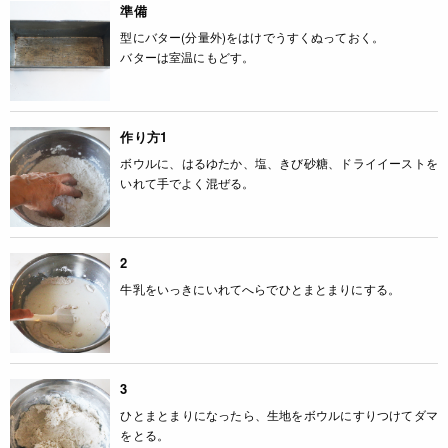
準備
型にバター(分量外)をはけでうすくぬっておく。
バターは室温にもどす。
作り方1
ボウルに、はるゆたか、塩、きび砂糖、ドライイーストを
いれて手でよく混ぜる。
2
牛乳をいっきにいれてへらでひとまとまりにする。
3
ひとまとまりになったら、生地をボウルにすりつけてダマ
をとる。