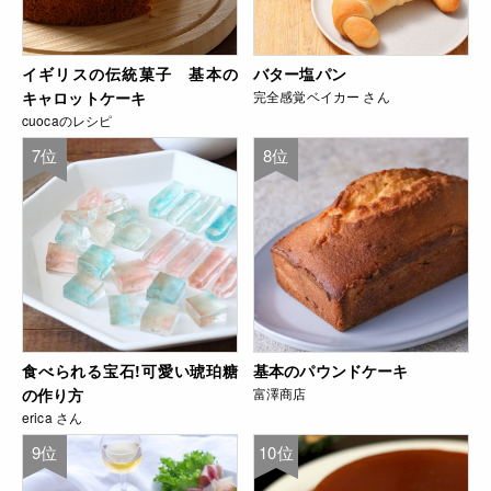
イギリスの伝統菓子 基本の
バター塩パン
キャロットケーキ
完全感覚ベイカー さん
cuocaのレシピ
7位
8位
食べられる宝石!可愛い琥珀糖
基本のパウンドケーキ
の作り方
富澤商店
erica さん
9位
10位