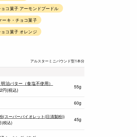
ョコ菓子 アーモンドプードル
ケーキ・チョコ菓子
ョコ菓子 オレンジ
アルスターミニパウンド型1本分
 明治バター（食塩不使用）
55g
82円(税込)
60g
粉(スーパーバイオレット(日清製粉))
45g
円(税込)