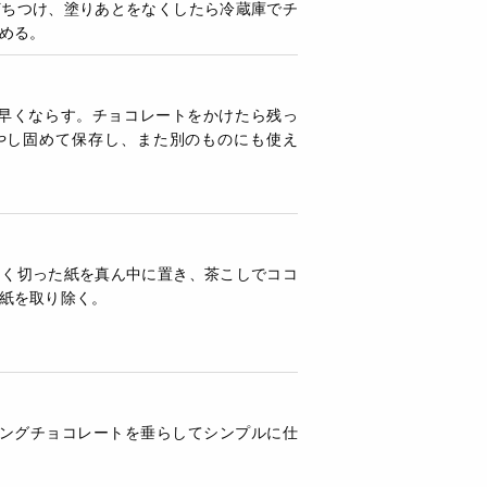
打ちつけ、塗りあとをなくしたら冷蔵庫でチ
める。
手早くならす。チョコレートをかけたら残っ
やし固めて保存し、また別のものにも使え
さく切った紙を真ん中に置き、茶こしでココ
紙を取り除く。
ィングチョコレートを垂らしてシンプルに仕