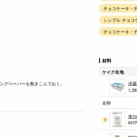
チョコケーキ・チ
シンプル チョコ
チョコケーキ・チ
材料
ケイク生地
冷蔵
ングペーパーを敷きこんでおく。
1,3
全卵
薄力
637