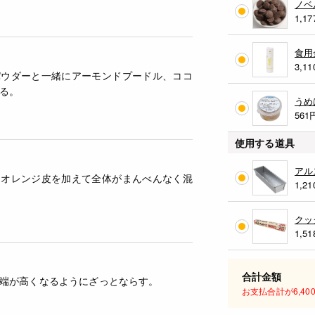
ノベ
1,17
食用
3,11
パウダーと一緒にアーモンドプードル、ココ
る。
うめ
561
使用する道具
アル
、オレンジ皮を加えて全体がまんべんなく混
1,21
クッ
1,51
合計金額
端が高くなるようにざっとならす。
お支払合計が6,4