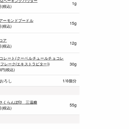
MIZベーキングパウダー
1g
円(税込)
アーモンドプードル
15g
円(税込)
コア
12g
円(税込)
コレート(クーベルチュールチョコレ
 フレーク(エキストラビター))
30g
6
円(税込)
おろし
1/6個分
さくらんぼ印 三温糖
55g
円(税込)