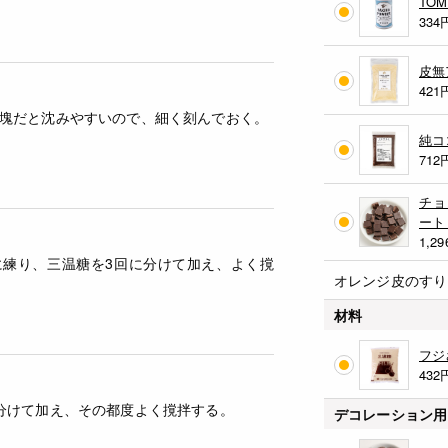
TO
334
皮無
421
塊だと沈みやすいので、細く刻んでおく。
純コ
712
チョ
ート
1,29
に練り、三温糖を3回に分けて加え、よく撹
オレンジ皮のすり
材料
フジ
432
分けて加え、その都度よく撹拌する。
デコレーション用