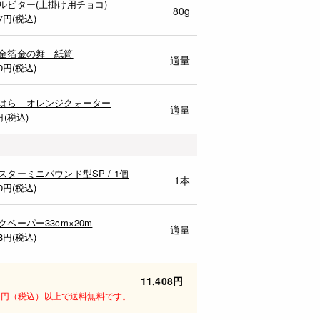
ルビター(上掛け用チョコ)
80g
7
円(税込)
金箔金の舞 紙筒
適量
0
円(税込)
はら オレンジクォーター
適量
円(税込)
スターミニパウンド型SP / 1個
1本
0
円(税込)
クペーパー33cm×20m
適量
8
円(税込)
11,408円
00円（税込）以上で送料無料です。