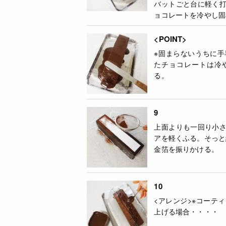
バットごと台に軽く
ョコレートを冷やし固
<POINT>
※固まらないうちに
たチョコレートは冷
る。
9
上面よりも一回り小
アを軽くふる。そっと
金箔を振りかける。
10
<アレンジ>※コーテ
上げる場合・・・・