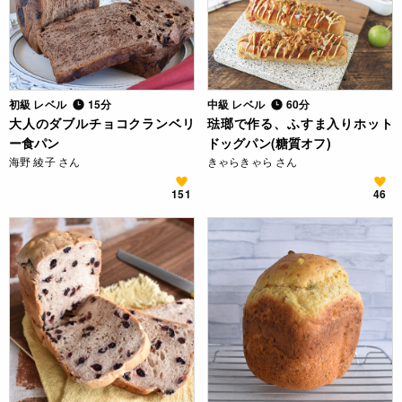
初級 レベル
15分
中級 レベル
60分
大人のダブルチョコクランベリ
琺瑯で作る、ふすま入りホット
ー食パン
ドッグパン(糖質オフ)
海野 綾子 さん
きゃらきゃら さん
151
46