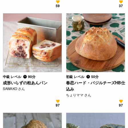
59
37
中級 レベル
90分
初級 レベル
50分
成形いらずの粒あんパン
春恋ハード・バジルチーズHB仕
SAWAKO さん
込み
ちょりママ さん
97
97