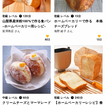
初級 レベル
120分
初級 レベル
15分
山梨県産米粉100%で作る食パン
ホームベーカリーで作る 本格
~ホームベーカリー用レシピ~
チーズブレッド
富澤商店 さん
海野 綾子 さん
402
152
中級 レベル
60分
初級 レベル
240分
クリームチーズとマーマレード
【ホームベーカリーレシピ】春