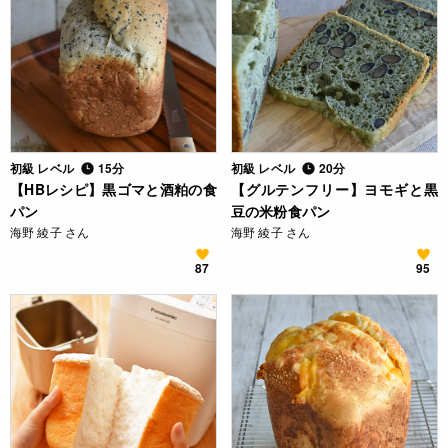
初級 レベル
15分
初級 レベル
20分
【HBレシピ】黒ゴマと酒粕の食
【グルテンフリー】ヨモギと黒
パン
豆の米粉食パン
海野 綾子 さん
海野 綾子 さん
87
95