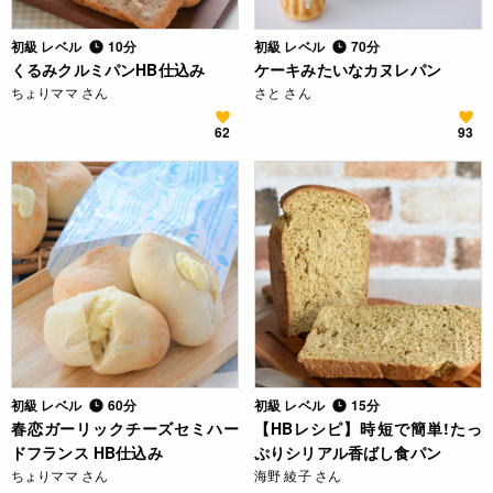
初級 レベル
10分
初級 レベル
70分
くるみクルミパンHB仕込み
ケーキみたいなカヌレパン
ちょりママ さん
さと さん
62
93
初級 レベル
60分
初級 レベル
15分
春恋ガーリックチーズセミハー
【HBレシピ】時短で簡単!たっ
ドフランス HB仕込み
ぷりシリアル香ばし食パン
ちょりママ さん
海野 綾子 さん