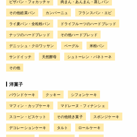
ピザパン・フォカッチャ
肉まん・あんまん・蒸しパン
その他総菜パン
カンパーニュ
フランスパン・エピ
ライ麦パン・全粒粉パン
ドライフルーツのハードブレッド
ナッツのハードブレッド
その他ハードブレッド
デニッシュ・クロワッサン
ベーグル
米粉パン
サンドイッチ
天然酵母
シュトーレン・パネトーネ
その他
洋菓子
パウンドケーキ
クッキー
シフォンケーキ
マフィン・カップケーキ
マドレーヌ・フィナンシェ
スコーン・ビスケット
その他焼き菓子
スポンジケーキ
デコレーションケーキ
タルト
ロールケーキ