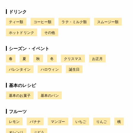
ドリンク
ティー類
コーヒー類
ラテ・ミルク類
スムージー類
ホットドリンク
その他
シーズン・イベント
春
夏
秋
冬
クリスマス
お正月
バレンタイン
ハロウィン
誕生日
基本のレシピ
基本のお菓子
基本のパン
フルーツ
レモン
バナナ
マンゴー
いちご
りんご
桃
オレンジ
ぶどう