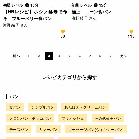
初級 レベル
15分
初級 レベル
15分
【HBレシピ】ホシノ酵母で作
極上 コーン食パン
る ブルーベリー食パン
海野 綾子 さん
海野 綾子 さん
50
115
前へ
1
2
3
4
5
6
7
8
9
次へ
レシピカテゴリから探す
パン
食パン
シンプルパン
あんぱん・クリームパン
メロンパン・チョコパン
ブリオッシュ
その他菓子パン
チーズパン
カレーパン
ソーセージパン(ウィンナーパン)