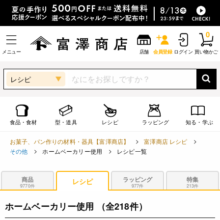
0
メニュー
店舗
会員登録
ログイン
買い物かご
レシピ
食品・食材
型・道具
レシピ
ラッピング
知る・学ぶ
お菓子、パン作りの材料・器具【富澤商店】
富澤商店 レシピ
その他
ホームベーカリー使用
レシピ一覧
商品
ラッピング
特集
レシピ
9770件
977件
213件
ホームベーカリー使用
（全218件）