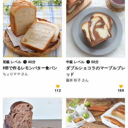
初級 レベル
40分
中級 レベル
50分
HBで作るレモンバター食パン
ダブルショコラのマーブルブレ
ちょりママ さん
ッド
藤井 玲子 さん
112
169