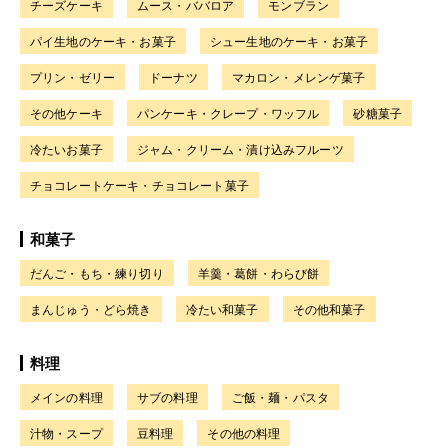
チーズケーキ
ムース・ババロア
モンブラン
パイ生地のケーキ・お菓子
シュー生地のケーキ・お菓子
プリン・ゼリー
ドーナツ
マカロン・メレンゲ菓子
その他ケーキ
パンケーキ・クレープ・ワッフル
砂糖菓子
冷たいお菓子
ジャム・クリーム・漬け込みフルーツ
チョコレートケーキ・チョコレート菓子
和菓子
だんご・もち・練り切り
羊羹・葛餅・わらび餅
まんじゅう・どら焼き
冷たい和菓子
その他和菓子
料理
メインの料理
サブの料理
ご飯・麺・パスタ
汁物・スープ
豆料理
その他の料理