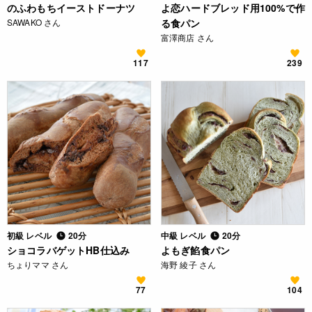
のふわもちイーストドーナツ
よ恋ハードブレッド用100%で作
SAWAKO さん
る食パン
富澤商店 さん
117
239
初級 レベル
20分
中級 レベル
20分
ショコラバゲットHB仕込み
よもぎ餡食パン
ちょりママ さん
海野 綾子 さん
77
104