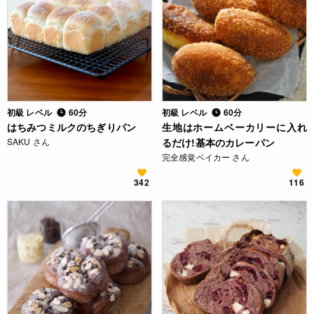
初級 レベル
60分
初級 レベル
60分
はちみつミルクのちぎりパン
生地はホームベーカリーに入れ
SAKU さん
るだけ!基本のカレーパン
完全感覚ベイカー さん
342
116