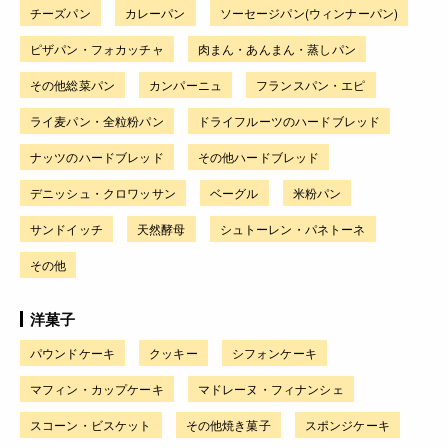
チーズパン
カレーパン
ソーセージパン(ウィンナーパン)
ピザパン・フォカッチャ
肉まん・あんまん・蒸しパン
その他総菜パン
カンパーニュ
フランスパン・エピ
ライ麦パン・全粒粉パン
ドライフルーツのハードブレッド
ナッツのハードブレッド
その他ハードブレッド
デニッシュ・クロワッサン
ベーグル
米粉パン
サンドイッチ
天然酵母
シュトーレン・パネトーネ
その他
洋菓子
パウンドケーキ
クッキー
シフォンケーキ
マフィン・カップケーキ
マドレーヌ・フィナンシェ
スコーン・ビスケット
その他焼き菓子
スポンジケーキ