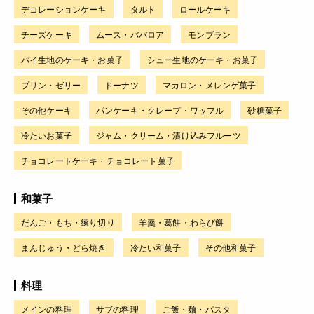
デコレーションケーキ
タルト
ロールケーキ
チーズケーキ
ムース・ババロア
モンブラン
パイ生地のケーキ・お菓子
シュー生地のケーキ・お菓子
プリン・ゼリー
ドーナツ
マカロン・メレンゲ菓子
その他ケーキ
パンケーキ・クレープ・ワッフル
砂糖菓子
冷たいお菓子
ジャム・クリーム・漬け込みフルーツ
チョコレートケーキ・チョコレート菓子
和菓子
だんご・もち・練り切り
羊羹・葛餅・わらび餅
まんじゅう・どら焼き
冷たい和菓子
その他和菓子
料理
メインの料理
サブの料理
ご飯・麺・パスタ