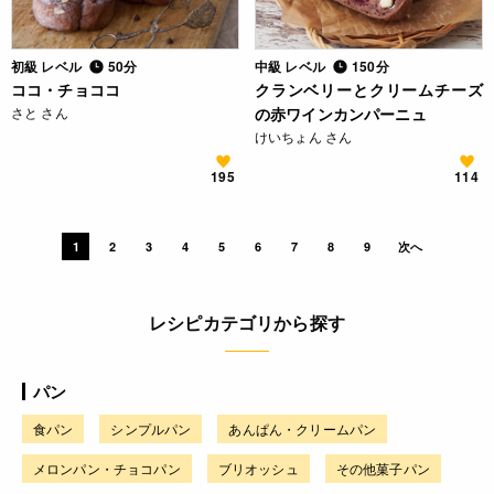
初級 レベル
50分
中級 レベル
150分
ココ・チョココ
クランベリーとクリームチーズ
さと さん
の赤ワインカンパーニュ
けいちょん さん
195
114
1
2
3
4
5
6
7
8
9
次へ
レシピカテゴリから探す
パン
食パン
シンプルパン
あんぱん・クリームパン
メロンパン・チョコパン
ブリオッシュ
その他菓子パン