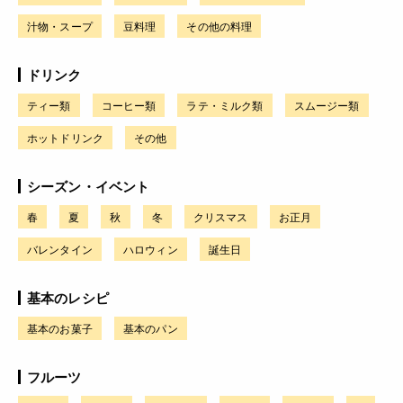
汁物・スープ
豆料理
その他の料理
ドリンク
ティー類
コーヒー類
ラテ・ミルク類
スムージー類
ホットドリンク
その他
シーズン・イベント
春
夏
秋
冬
クリスマス
お正月
バレンタイン
ハロウィン
誕生日
基本のレシピ
基本のお菓子
基本のパン
フルーツ