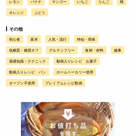
レモン
バナナ
マンゴー
いちご
りんご
桃
オレンジ
ぶどう
その他
初心者
基本
人気・流行
時短・簡単
低糖質・糖質オフ
グルテンフリー
食材・材料
健康
基礎知識・テクニック
動画入りレシピ お菓子
動画入りレシピ パン
ホームベーカリー使用
オーブン不使用
プレミアムレシピ動画