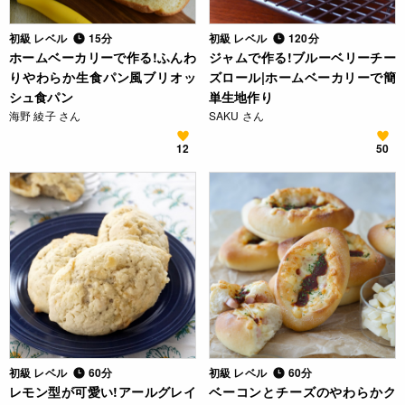
初級 レベル
15分
初級 レベル
120分
ホームベーカリーで作る!ふんわ
ジャムで作る!ブルーベリーチー
りやわらか生食パン風ブリオッ
ズロール|ホームベーカリーで簡
シュ食パン
単生地作り
海野 綾子 さん
SAKU さん
12
50
初級 レベル
60分
初級 レベル
60分
レモン型が可愛い!アールグレイ
ベーコンとチーズのやわらかク