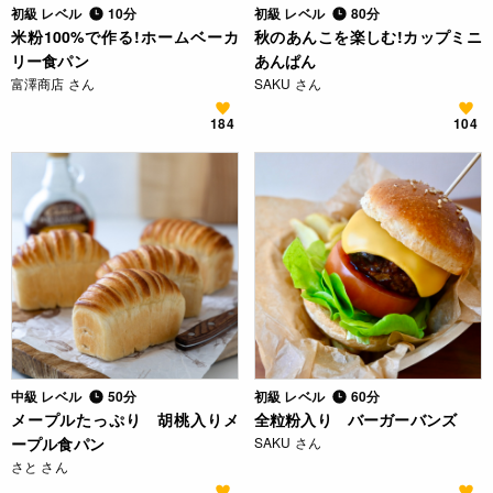
初級 レベル
10分
初級 レベル
80分
米粉100%で作る!ホームベーカ
秋のあんこを楽しむ!カップミニ
リー食パン
あんぱん
富澤商店 さん
SAKU さん
184
104
中級 レベル
50分
初級 レベル
60分
メープルたっぷり 胡桃入りメ
全粒粉入り バーガーバンズ
ープル食パン
SAKU さん
さと さん