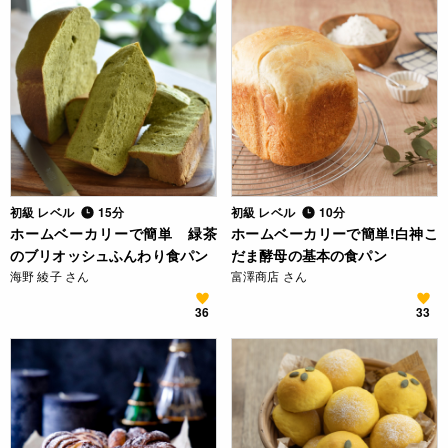
初級 レベル
15分
初級 レベル
10分
ホームベーカリーで簡単 緑茶
ホームベーカリーで簡単!白神こ
のブリオッシュふんわり食パン
だま酵母の基本の食パン
海野 綾子 さん
富澤商店 さん
36
33