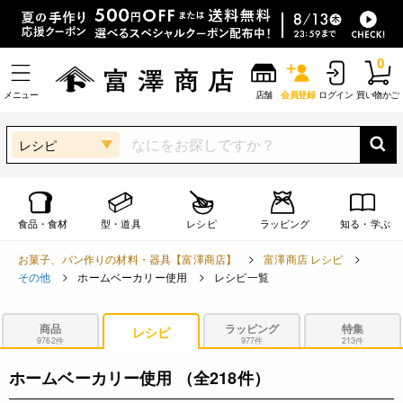
0
メニュー
店舗
会員登録
ログイン
買い物かご
レシピ
食品・食材
型・道具
レシピ
ラッピング
知る・学ぶ
お菓子、パン作りの材料・器具【富澤商店】
富澤商店 レシピ
その他
ホームベーカリー使用
レシピ一覧
商品
ラッピング
特集
レシピ
9762件
977件
213件
ホームベーカリー使用
（全218件）