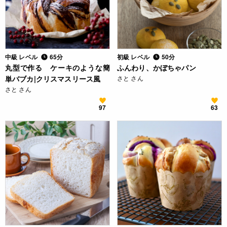
中級 レベル
65分
初級 レベル
50分
丸型で作る ケーキのような簡
ふんわり、かぼちゃパン
単バブカ|クリスマスリース風
さと さん
さと さん
97
63