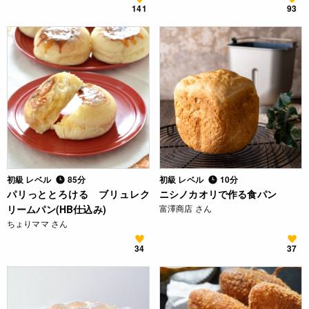
141
93
初級 レベル
85分
初級 レベル
10分
パリっととろける ブリュレク
ニシノカオリで作る食パン
リームパン(HB仕込み)
富澤商店 さん
ちょりママ さん
34
37