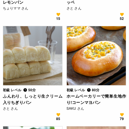
レモンパン
ッペ
ちょりママ さん
さと さん
15
52
初級 レベル
50分
初級 レベル
80分
ふんわり、しっとり生クリーム
ホームベーカリーで簡単生地作
入りちぎりパン
り!コーンマヨパン
さと さん
SAKU さん
85
79