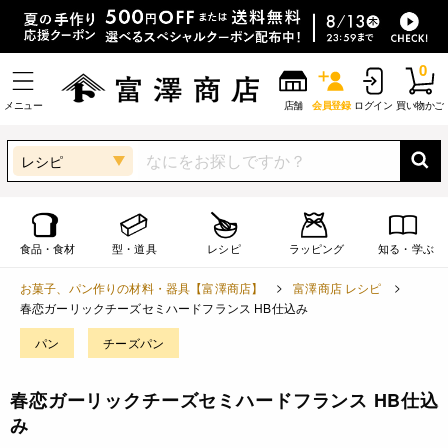
0
メニュー
店舗
会員登録
ログイン
買い物かご
レシピ
食品・食材
型・道具
レシピ
ラッピング
知る・学ぶ
お菓子、パン作りの材料・器具【富澤商店】
富澤商店 レシピ
春恋ガーリックチーズセミハードフランス HB仕込み
パン
チーズパン
春恋ガーリックチーズセミハードフランス HB仕込
み