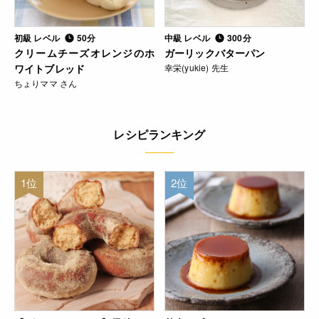
初級 レベル
50分
中級 レベル
300分
クリームチーズオレンジのホ
ガーリックバターパン
ワイトブレッド
幸栄(yukie) 先生
ちょりママ さん
レシピランキング
1位
2位