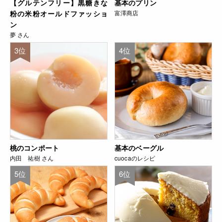
【グルテンフリー】黒糖きな
基本のプリン
粉の米粉オールドファッショ
富澤商店
ン
夢 さん
3位
4位
桃のコンポート
基本のベーグル
内田 祐樹 さん
cuocaのレシピ
5位
6位