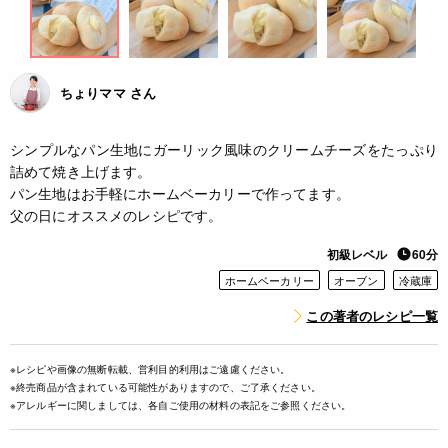
ちょりママ さん
シンプルなパン生地にガーリック風味のクリームチーズをたっぷり
詰めて焼き上げます。
パン生地はお手軽にホームベーカリーで作ってます。
父の日にオススメのレシピです。
初級レベル
60分
ホームベーカリー
オーブン
冷蔵庫
この著者のレシピ一覧
※レシピや画像の無断転載、営利目的利用はご遠慮ください。
※終売商品が含まれている可能性がありますので、ご了承ください。
※アレルギーに関しましては、各自ご使用の材料の表記をご参照ください。