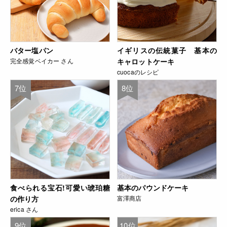
バター塩パン
イギリスの伝統菓子 基本の
完全感覚ベイカー さん
キャロットケーキ
cuocaのレシピ
7位
8位
食べられる宝石!可愛い琥珀糖
基本のパウンドケーキ
の作り方
富澤商店
erica さん
9位
10位