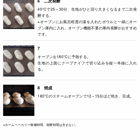
6 二次発酵
40℃で25～30分、生地がひと回り大きくなるまで二次発
酵する。
※オーブンにお風呂程度の湯を入れたボウルと一緒にオー
ブン庫内に入れ、オーブン機能不要の庫内発酵がおすすめ
です。
7
オーブンを180℃に予熱する。
生地の上面にクープナイフで切り込みを縦一本線に入れ
る。
8 焼成
180℃のスチームオーブンで12～15分ほど焼き、完成。
※ホームベーカリー稼働時間、発酵時間は含まない。