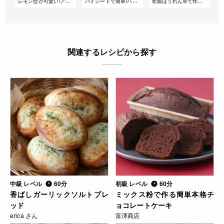
レモン型が可愛い!アールグレイレモンパン
パイシートで簡単!ハイブリッドスイーツ『クロナッツ』
乾燥ほうれん草で作る!スピナッチソーセージドッグ
関連するレシピから探す
中級 レベル
60分
初級 レベル
60分
香ばしガーリックソルトブレ
ミックス粉で作る簡単本格チ
ッド
ョコレートケーキ
erica さん
富澤商店