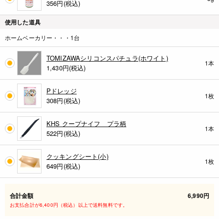
356
円(税込)
使用した道具
ホームベーカリー・・・1台
TOMIZAWAシリコンスパチュラ(ホワイト)
1本
1,430
円(税込)
Pドレッジ
1枚
308
円(税込)
KHS クープナイフ プラ柄
1本
522
円(税込)
クッキングシート(小)
1枚
649
円(税込)
合計金額
6,990円
お支払合計が6,400円（税込）以上で送料無料です。