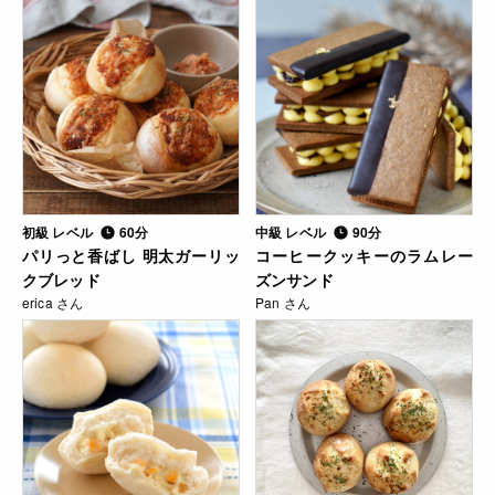
初級 レベル
60分
中級 レベル
90分
パリっと香ばし 明太ガーリッ
コーヒークッキーのラムレー
クブレッド
ズンサンド
erica さん
Pan さん