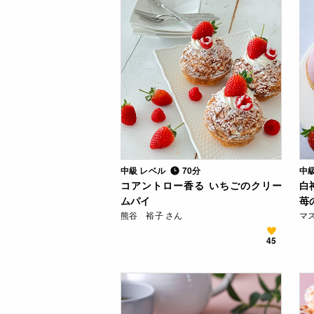
中級 レベル
70分
中
コアントロー香る いちごのクリー
白
ムパイ
苺
熊谷 裕子 さん
マス
45