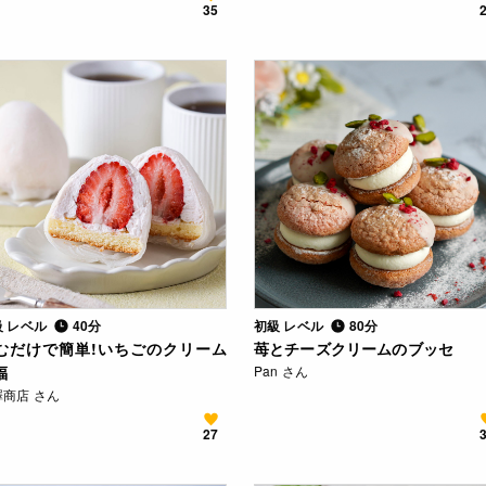
35
級 レベル
40分
初級 レベル
80分
むだけで簡単!いちごのクリーム
苺とチーズクリームのブッセ
福
Pan さん
澤商店 さん
27