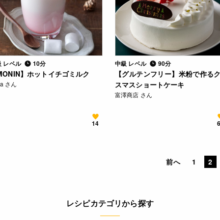
級 レベル
10分
中級 レベル
90分
MONIN】ホットイチゴミルク
【グルテンフリー】米粉で作る
ca さん
スマスショートケーキ
富澤商店 さん
14
前へ
1
2
レシピカテゴリから探す