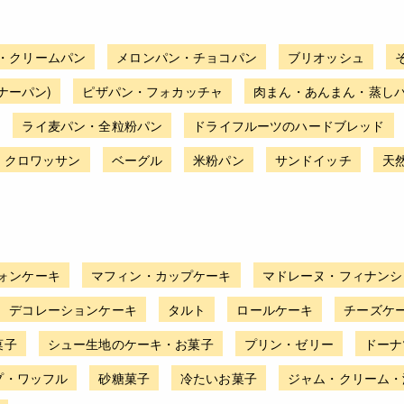
・クリームパン
メロンパン・チョコパン
ブリオッシュ
ナーパン)
ピザパン・フォカッチャ
肉まん・あんまん・蒸し
ライ麦パン・全粒粉パン
ドライフルーツのハードブレッド
・クロワッサン
ベーグル
米粉パン
サンドイッチ
天
ォンケーキ
マフィン・カップケーキ
マドレーヌ・フィナンシ
デコレーションケーキ
タルト
ロールケーキ
チーズケ
菓子
シュー生地のケーキ・お菓子
プリン・ゼリー
ドーナ
プ・ワッフル
砂糖菓子
冷たいお菓子
ジャム・クリーム・