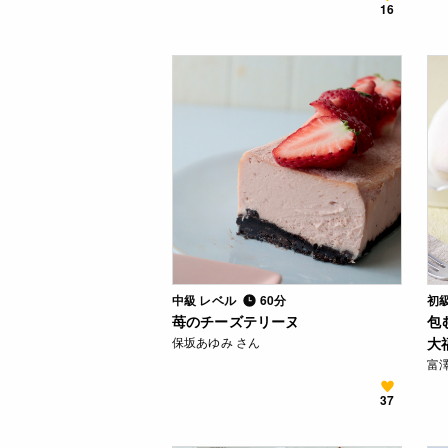
16
中級 レベル
60分
初
苺のチーズテリーヌ
包
保坂あゆみ さん
大
富
37