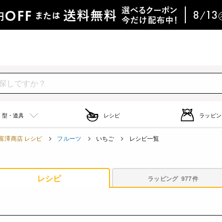
型・道具
レシピ
ラッピン
富澤商店 レシピ
フルーツ
いちご
レシピ一覧
レシピ
ラッピング
977件