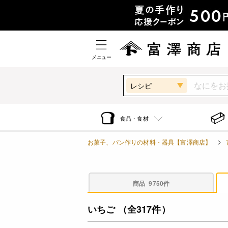
メニュー
レシピ
食品・食材
お菓子、パン作りの材料・器具【富澤商店】
商品
9750件
いちご
（全317件）