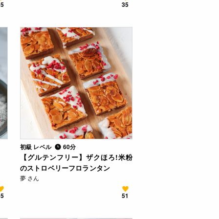
25
35
初級 レベル
60分
【グルテンフリー】ザクほろ!米粉
のストロベリーフロランタン
夢 さん
35
51