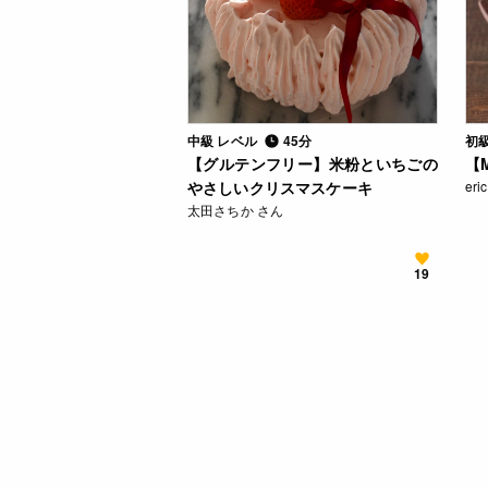
中級 レベル
45分
初
【グルテンフリー】米粉といちごの
【
やさしいクリスマスケーキ
eri
太田さちか さん
19