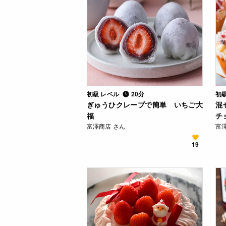
初級 レベル
20分
初
ぎゅうひクレープで簡単 いちご大
混
福
チ
富澤商店 さん
富
19