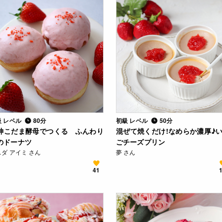
級 レベル
80分
初級 レベル
50分
神こだま酵母でつくる ふんわり
混ぜて焼くだけ!なめらか濃厚♪
のドーナツ
ごチーズプリン
ダ アイミ さん
夢 さん
41