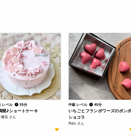
級 レベル
55分
中級 レベル
40分
満開♪ショートケーキ
いちごとフランボワーズのボン
下優花 さん
ショコラ
Ralu さん