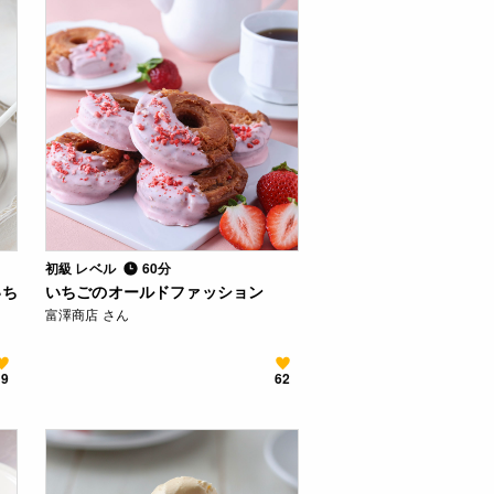
初級 レベル
60分
いち
いちごのオールドファッション
富澤商店 さん
19
62