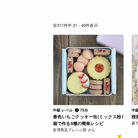
全317件中 21 - 40件表示
中級 レベル
75分
中
春色いちごクッキー缶|ミックス粉1
桜
箱で作る5種の簡単レシピ
森
富澤商店アレンジ部 さん