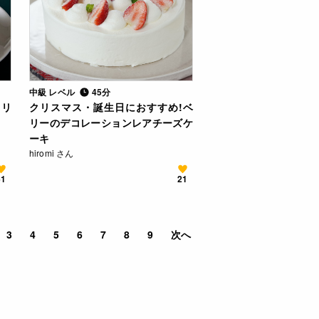
中級 レベル
45分
クリ
クリスマス・誕生日におすすめ!ベ
リーのデコレーションレアチーズケ
ーキ
hiromi さん
61
21
3
4
5
6
7
8
9
次へ