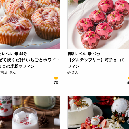
級 レベル
55分
初級 レベル
40分
ぜて焼くだけ!いちごとホワイト
【グルテンフリー】苺チョコミ
ョコの米粉マフィン
フィン
澤商店 さん
夢 さん
73