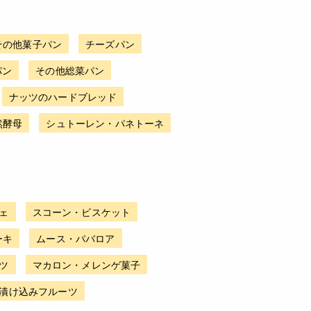
その他菓子パン
チーズパン
パン
その他総菜パン
ナッツのハードブレッド
然酵母
シュトーレン・パネトーネ
ェ
スコーン・ビスケット
ーキ
ムース・ババロア
ツ
マカロン・メレンゲ菓子
漬け込みフルーツ