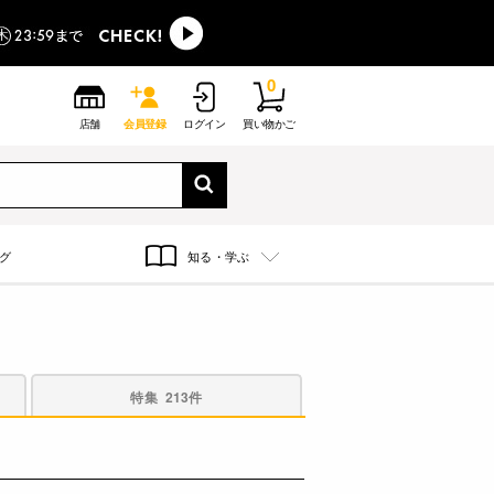
0
店舗
会員登録
ログイン
買い物かご
グ
知る・学ぶ
特集
213件