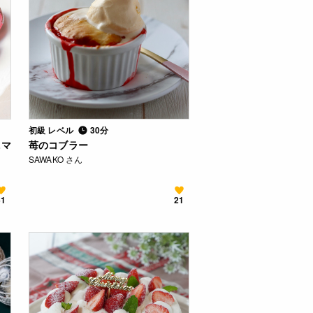
初級 レベル
30分
ニマ
苺のコブラー
SAWAKO さん
51
21