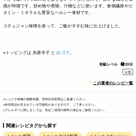
感が特徴です。炒め物や煮物、汁物などに使います。食物繊維やビ
タミン・ミネラルも豊富なヘルシー食材です。
コチュジャン味噌を使って、ご飯がすすむ味に仕上げました。
※トッピングは 糸唐辛子 と
白ゴマ
。
初級レベル
20分
火気
この著者のレシピ一覧
※レシピや画像の無断転載、営利目的利用はご遠慮ください。
※終売商品が含まれている可能性がありますので、ご了承ください。
※アレルギーに関しましては、各自ご使用の材料の表記をご参照ください。
関連レシピタグから探す
ヘルシー 料理
ヘルシー サブの料理
ヘルシー コチュジャン