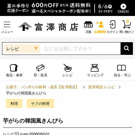
0
メニュー
店舗
会員登録
ログイン
買い物かご
レシピ
食品・食材
型・道具
レシピ
ラッピング
知る・学ぶ
お菓子、パン作りの材料・器具【富澤商店】
富澤商店 レシピ
芋がらの韓国風きんぴら
料理
サブの料理
芋がらの韓国風きんぴら
レシピID o-se-200606d-01