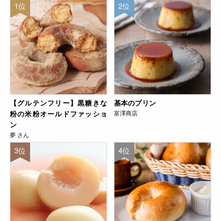
1位
2位
【グルテンフリー】黒糖きな
基本のプリン
粉の米粉オールドファッショ
富澤商店
ン
夢 さん
3位
4位