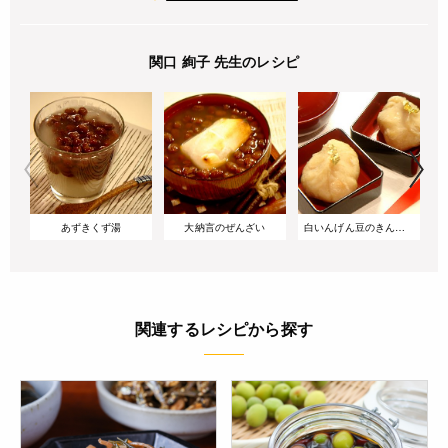
関口 絢子 先生のレシピ
あずきくず湯
大納言のぜんざい
白いんげん豆のきんとん
関連するレシピから探す