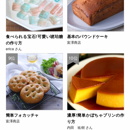
食べられる宝石!可愛い琥珀糖
基本のパウンドケーキ
の作り方
富澤商店
erica さん
9位
10位
簡単フォカッチャ
濃厚!簡単かぼちゃプリンの作
富澤商店
り方
内田 祐樹 さん