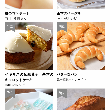
桃のコンポート
基本のベーグル
内田 祐樹 さん
cuocaのレシピ
5位
6位
イギリスの伝統菓子 基本の
バター塩パン
キャロットケーキ
完全感覚ベイカー さん
cuocaのレシピ
7位
8位