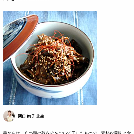
関口 絢子 先生
芋がらは、八つ頭の茎を皮をむいて干したもので、素朴な風味と食