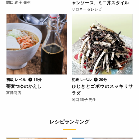
関口 絢子 先生
ャンソース、ミニ丼スタイル
サロネーゼレシピ
初級 レベル
15分
初級 レベル
20分
蕎麦つゆのかえし
ひじきとゴボウのスッキリサ
富澤商店
ラダ
関口 絢子 先生
レシピランキング