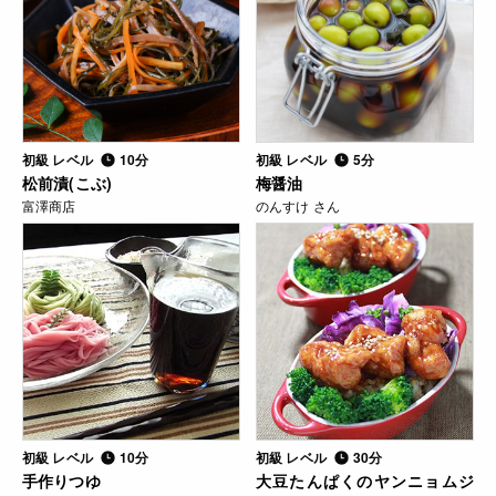
初級 レベル
10分
初級 レベル
5分
松前漬(こぶ)
梅醤油
富澤商店
のんすけ さん
初級 レベル
10分
初級 レベル
30分
手作りつゆ
大豆たんぱくのヤンニョムジ