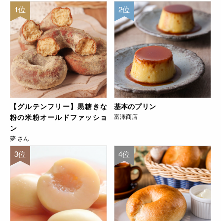
1位
2位
【グルテンフリー】黒糖きな
基本のプリン
粉の米粉オールドファッショ
富澤商店
ン
夢 さん
3位
4位