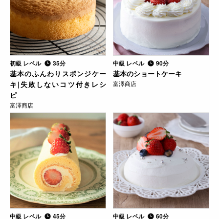
初級 レベル
35分
中級 レベル
90分
基本のふんわりスポンジケー
基本のショートケーキ
キ|失敗しないコツ付きレシ
富澤商店
ピ
富澤商店
中級 レベル
45分
中級 レベル
60分