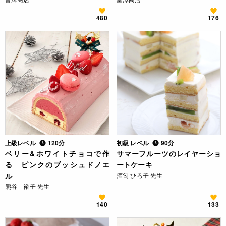
480
176
上級レベル
120分
初級 レベル
90分
ベリー&ホワイトチョコで作
サマーフルーツのレイヤーショ
る ピンクのブッシュドノエ
ートケーキ
ル
酒匂 ひろ子 先生
熊谷 裕子 先生
140
133