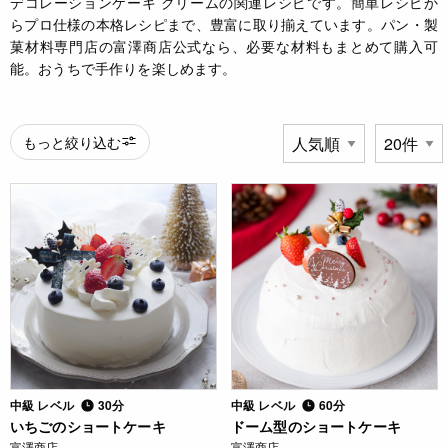
デコレーションケーキ クリームの関連レシピです。簡単レシピか
らプロ仕様の本格レシピまで、豊富に取り揃えています。パン・製
菓材料専門店の富澤商店公式なら、必要な材料もまとめて購入可
能。おうちで手作りを楽しめます。
もっと絞り込む
中級 レベル
30分
中級 レベル
60分
いちごのショートケーキ
ドーム型のショートケーキ
富澤商店
富澤商店