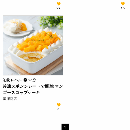
27
15
初級 レベル
25分
冷凍スポンジシートで簡単!マン
ゴースコップケーキ
富澤商店
5
1