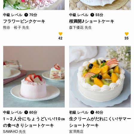
中級 レベル
70分
中級 レベル
55分
フラワーピンクケーキ
桜満開♪ショートケーキ
熊谷 裕子 先生
森下優花 先生
42
35
中級 レベル
60分
初級 レベル
40分
1～2人分にちょうどいい!10㎝
生クリームがだれにくい!サマー
の食べきりショートケーキ
ショートケーキ
SAWAKO 先生
富澤商店