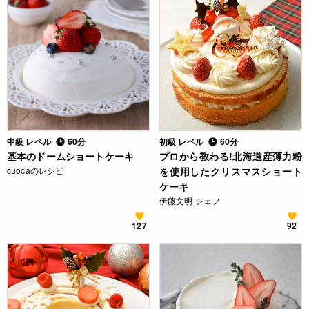
中級 レベル
60分
初級 レベル
60分
基本のドームショートケーキ
プロから教わる!北海道産薄力粉
cuocaのレシピ
を使用したクリスマスショート
ケーキ
伊藤文明 シェフ
127
92