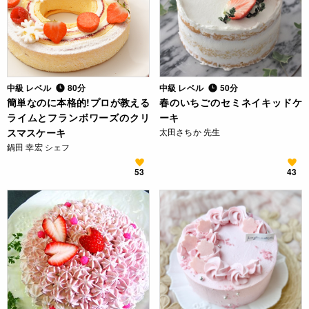
中級 レベル
80分
中級 レベル
50分
簡単なのに本格的!プロが教える
春のいちごのセミネイキッドケ
ライムとフランボワーズのクリ
ーキ
スマスケーキ
太田さちか 先生
鍋田 幸宏 シェフ
53
43