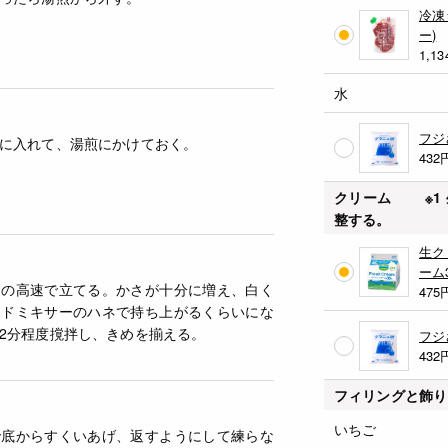
冷凍
ー)
1,13
水
フジ
に入れて、湯煎にかけておく。
432
クリーム ※1 
整する。
生ク
ーム3
ーの高速で立てる。かさが十分に増え、白く
475
ンドミキサーのハネで持ち上がるくらいにな
2分程度撹拌し、きめを揃える。
フジ
432
フィリングと飾り
いちご
で底からすくいあげ、返すようにして練らな