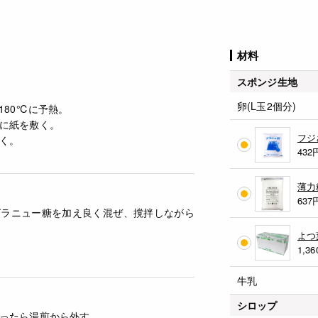
材料
スポンジ生地
卵(L玉2個分)
180℃に予熱。
に紙を敷く。
フジ
く。
432
薄力
637
グラニュー糖を加え良く混ぜ、撹拌しながら
よつ
1,36
牛乳
シロップ
ったら湯煎から外す。