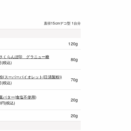
直径15cmデコ型 1台分
120g
さくらんぼ印 グラニュー糖
80g
円(税込)
粉(スーパーバイオレット(日清製粉))
70g
円(税込)
葉バター(食塩不使用)
20g
0
円(税込)
20g