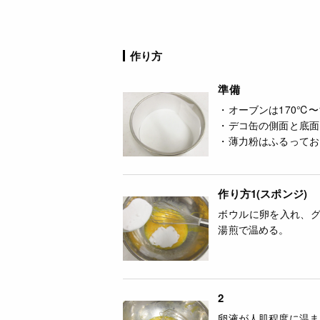
作り方
準備
・オーブンは170℃〜
・デコ缶の側面と底面
・薄力粉はふるってお
作り方1(スポンジ)
ボウルに卵を入れ、
湯煎で温める。
2
卵液が人肌程度に温ま