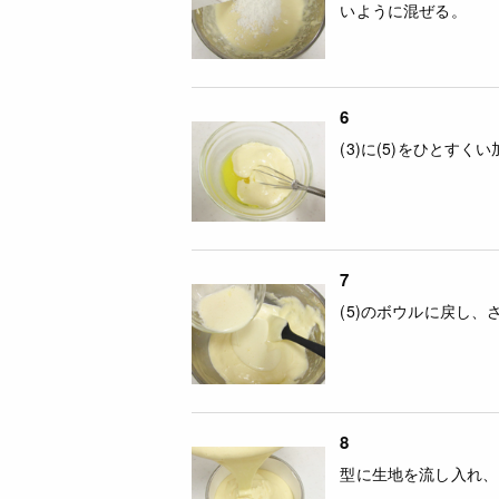
いように混ぜる。
6
(3)に(5)をひとす
7
(5)のボウルに戻し、
8
型に生地を流し入れ、1