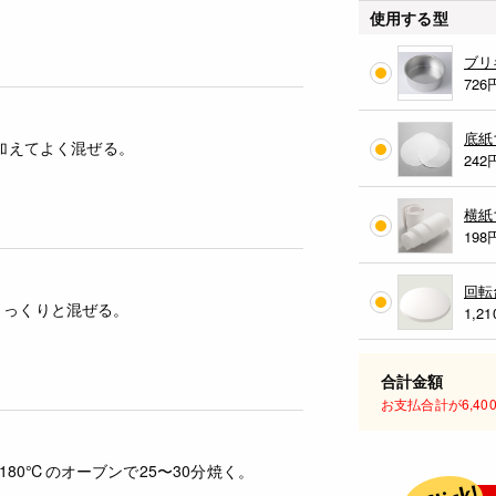
使用する型
ブリ
726
底紙
くい加えてよく混ぜる。
242
横紙
198
回転
さっくりと混ぜる。
1,21
合計金額
お支払合計が6,4
80℃のオーブンで25〜30分焼く。