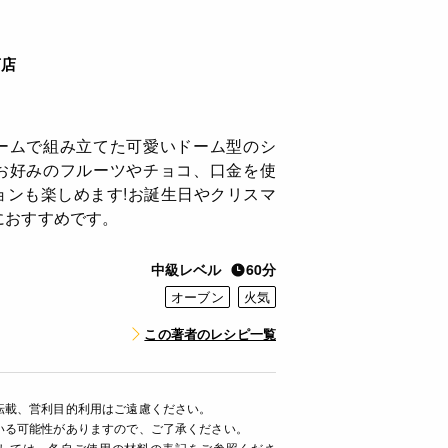
商店
ームで組み立てた可愛いドーム型のシ
お好みのフルーツやチョコ、口金を使
ョンも楽しめます!お誕生日やクリスマ
におすすめです。
中級レベル
60分
オーブン
火気
この著者のレシピ一覧
転載、営利目的利用はご遠慮ください。
いる可能性がありますので、ご了承ください。
ましては、各自ご使用の材料の表記をご参照くださ