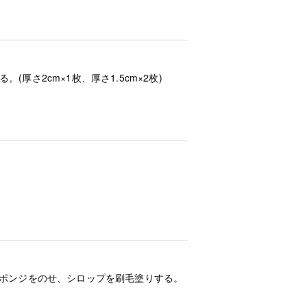
(厚さ2cm×1枚、厚さ1.5cm×2枚)
スポンジをのせ、シロップを刷毛塗りする。