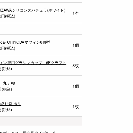
MIZAWAシリコンスパチュラ(ホワイト)
1本
0
円(税込)
uoca×CHIYODAマフィン6個型
1個
0
円(税込)
ィン型用グラシンカップ 8Fクラフト
8枚
円(税込)
丸 / #8
1個
円(税込)
 絞り袋 ポリ
1枚
円(税込)
クボックス 長方形タイプ(5×7)