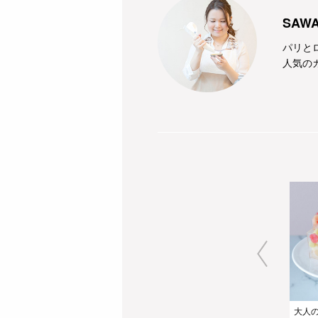
SAW
パリと
人気の