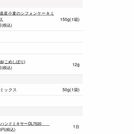
道産小麦のシフォンケーキミ
ス
150g(1箱)
円(税込)
油(こめしぼり)
12g
円(税込)
ミックス
50g(1袋)
 ハンドミキサーDL7520
1台
0
円(税込)