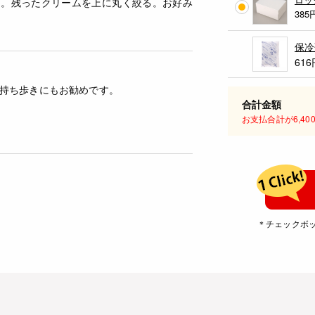
る。残ったクリームを上に丸く絞る。お好み
385
保冷
616
持ち歩きにもお勧めです。
合計金額
お支払合計が6,4
＊チェックボ