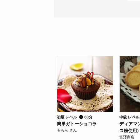
初級 レベル
60分
中級 レベ
簡単ガトーショコラ
ディアマ
ももら さん
ス粉使用)
富澤商店