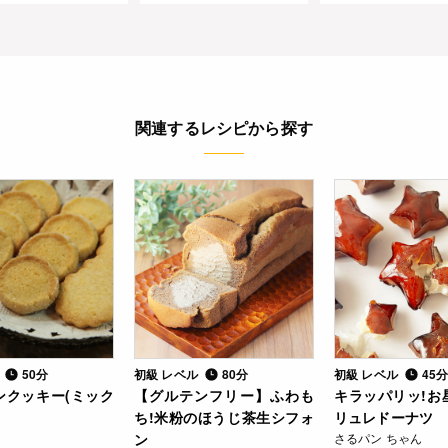
関連するレシピから探す
ル
50分
初級 レベル
80分
初級 レベル
45
ンクッキー(ミック
【グルテンフリー】ふわも
キラッパリッ!お
ち!米粉のほうじ茶生シフォ
リュレドーナツ
ン
さるパン ちゃん