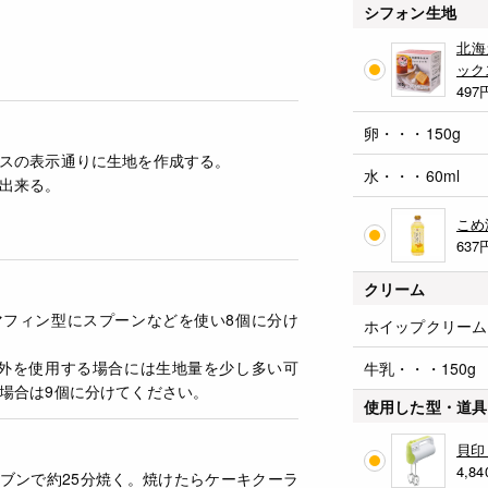
シフォン生地
北海
ック
497
卵・・・150g
スの表示通りに生地を作成する。
水・・・60ml
出来る。
こめ
637
クリーム
マフィン型にスプーンなどを使い8個に分け
ホイップクリーム
以外を使用する場合には生地量を少し多い可
牛乳・・・150g
場合は9個に分けてください。
使用した型・道具
貝印
4,84
ーブンで約25分焼く。焼けたらケーキクーラ