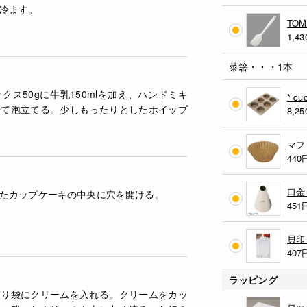
冷ます。
TO
1,43
菜箸・・・1本
クス50gに牛乳150mlを加え、ハンドミキ
* c
せて泡立てる。少しもったりとしたホイップ
8,25
マフ
440
口金 
たカップケーキの中央に穴を開ける。
451
貝印
407
ラッピング
絞り袋にクリームを入れる。クリームをカッ
ロッ