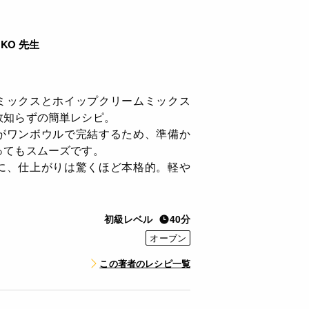
AKO 先生
ミックスとホイップクリームミックス
敗知らずの簡単レシピ。
がワンボウルで完結するため、準備か
ってもスムーズです。
に、仕上がりは驚くほど本格的。軽や
。
初級レベル
40分
オーブン
この著者のレシピ一覧