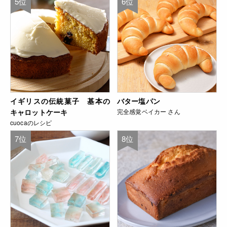
5位
6位
イギリスの伝統菓子 基本の
バター塩パン
キャロットケーキ
完全感覚ベイカー さん
cuocaのレシピ
7位
8位