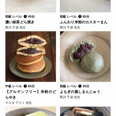
初級 レベル
40分
初級 レベル
60分
濃い抹茶どら焼き
ふんわり米粉のカスターまん
西川 千栄 先生
西川 千栄 先生
中級 レベル
60分
初級 レベル
30分
【グルテンフリー】米粉のど
よもぎの蒸しまんじゅう
らやき
西川 千栄 先生
マスダ アイミ 先生