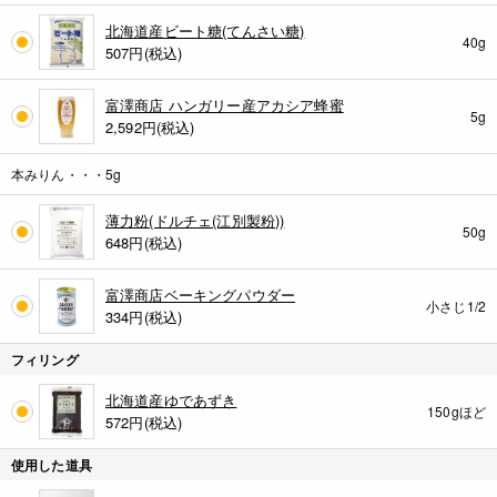
北海道産ビート糖(てんさい糖)
40g
507
円(税込)
富澤商店 ハンガリー産アカシア蜂蜜
5g
2,592
円(税込)
本みりん・・・5g
薄力粉(ドルチェ(江別製粉))
50g
648
円(税込)
富澤商店ベーキングパウダー
小さじ1/2
334
円(税込)
フィリング
北海道産ゆであずき
150gほど
572
円(税込)
使用した道具