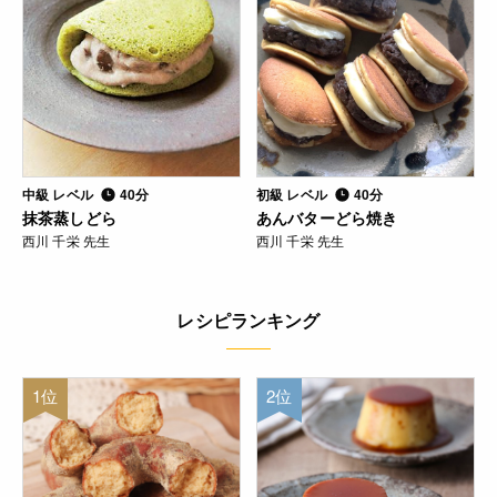
中級 レベル
40分
初級 レベル
40分
抹茶蒸しどら
あんバターどら焼き
西川 千栄 先生
西川 千栄 先生
レシピランキング
1位
2位