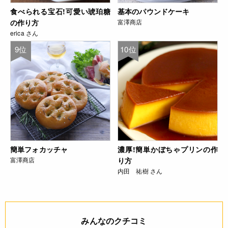
食べられる宝石!可愛い琥珀糖
基本のパウンドケーキ
の作り方
富澤商店
erica さん
9位
10位
簡単フォカッチャ
濃厚!簡単かぼちゃプリンの作
富澤商店
り方
内田 祐樹 さん
みんなのクチコミ