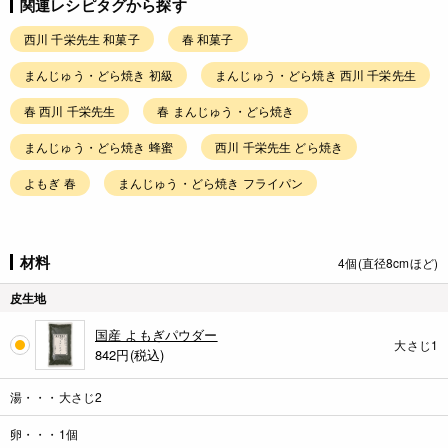
関連レシピタグから探す
西川 千栄先生 和菓子
春 和菓子
まんじゅう・どら焼き 初級
まんじゅう・どら焼き 西川 千栄先生
春 西川 千栄先生
春 まんじゅう・どら焼き
まんじゅう・どら焼き 蜂蜜
西川 千栄先生 どら焼き
よもぎ 春
まんじゅう・どら焼き フライパン
材料
4個(直径8cmほど)
皮生地
国産 よもぎパウダー
大さじ1
842
円(税込)
湯・・・大さじ2
卵・・・1個