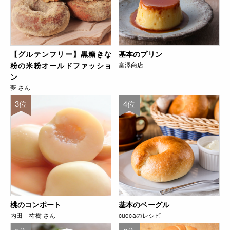
【グルテンフリー】黒糖きな
基本のプリン
粉の米粉オールドファッショ
富澤商店
ン
夢 さん
3位
4位
桃のコンポート
基本のベーグル
内田 祐樹 さん
cuocaのレシピ