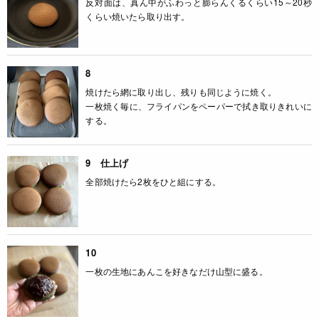
反対面は、真ん中がふわっと膨らんくるくらい15～20秒
くらい焼いたら取り出す。
8
焼けたら網に取り出し、残りも同じように焼く。
一枚焼く毎に、フライパンをペーパーで拭き取りきれいに
する。
9 仕上げ
全部焼けたら2枚をひと組にする。
10
一枚の生地にあんこを好きなだけ山型に盛る。