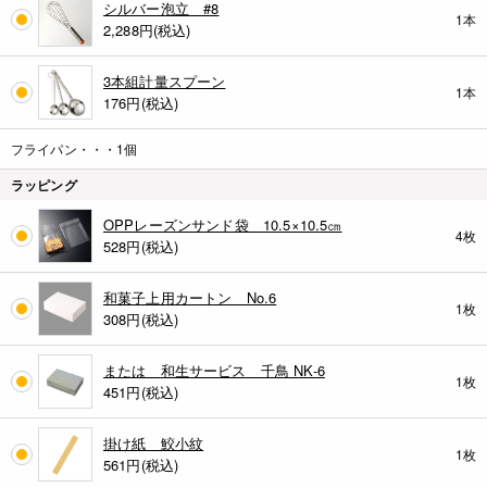
シルバー泡立 #8
1本
2,288
円(税込)
3本組計量スプーン
1本
176
円(税込)
フライパン・・・1個
ラッピング
OPPレーズンサンド袋 10.5×10.5㎝
4枚
528
円(税込)
和菓子上用カートン No.6
1枚
308
円(税込)
または 和生サービス 千鳥 NK-6
1枚
451
円(税込)
掛け紙 鮫小紋
1枚
561
円(税込)