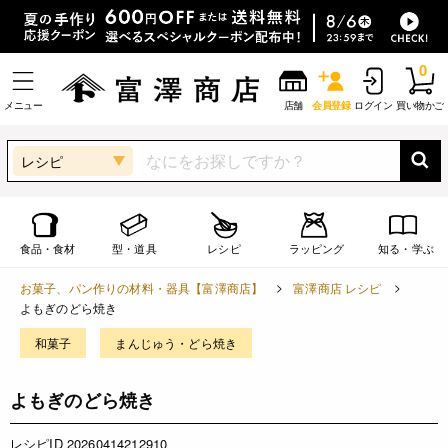
0
メニュー
店舗
会員登録
ログイン
買い物かご
レシピ
食品・食材
型・道具
レシピ
ラッピング
知る・学ぶ
お菓子、パン作りの材料・器具【富澤商店】
富澤商店 レシピ
よもぎのどら焼き
和菓子
まんじゅう・どら焼き
よもぎのどら焼き
レシピID 20260414212910