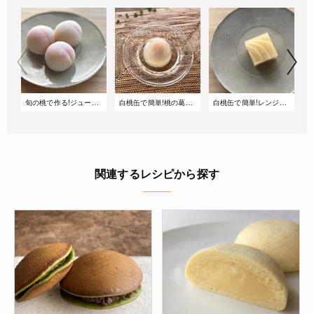
旬の桃で作る!ジューシー桃大福
白桃缶で簡単!桃の葛まんじゅう
白桃缶で簡単!レンジだけで作る 贅沢な白桃羹
関連するレシピから探す