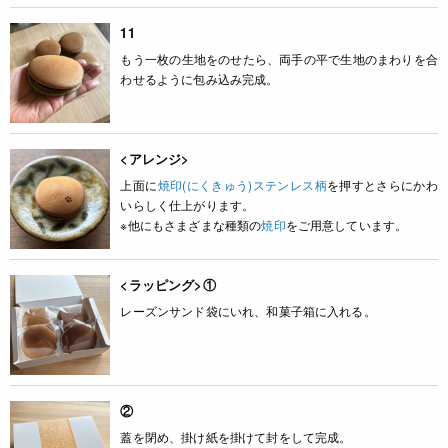
11
もう一枚の生地をのせたら、両手の平で生地のまわりを合
わせるように包み込み完成。
<アレンジ>
上面に
焼印(にくきゅう)ステンレス柄
を押すとさらにかわ
いらしく仕上がります。
※他にもさまざまな種類の
焼印
をご用意しています。
<ラッピング>①
レーズンサンド袋にいれ、和菓子箱に入れる。
②
蓋を閉め、掛け紙を掛けて封をして完成。