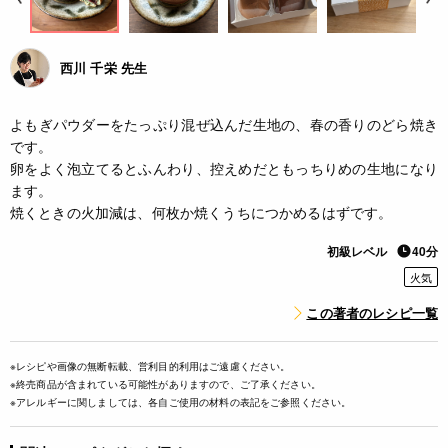
西川 千栄 先生
よもぎパウダーをたっぷり混ぜ込んだ生地の、春の香りのどら焼き
です。
卵をよく泡立てるとふんわり、控えめだともっちりめの生地になり
ます。
焼くときの火加減は、何枚か焼くうちにつかめるはずです。
初級レベル
40分
火気
この著者のレシピ一覧
※レシピや画像の無断転載、営利目的利用はご遠慮ください。
※終売商品が含まれている可能性がありますので、ご了承ください。
※アレルギーに関しましては、各自ご使用の材料の表記をご参照ください。